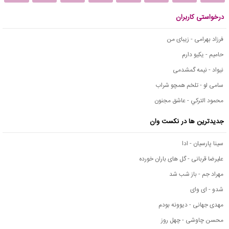
درخواستی کاربران
فرزاد بهرامی - زیبای من
حامیم - یکیو دارم
نیواد - نیمه گمشدمی
سامی لو - تلخم همچو شراب
محمود التركي - عاشق مجنون
جدیدترین ها در نکست وان
سینا پارسیان - ادا
علیرضا قربانی - گل های باران خورده
مهراد جم - باز شب شد
شدو - ای وای
مهدی جهانی - دیوونه بودم
محسن چاوشی - چهل روز