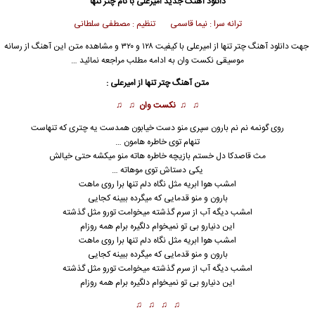
دانلود آهنگ جدید
امیرعلی
با نام چتر تنها
ترانه سرا : نیما قاسمی تنظیم : مصطفی سلطانی
جهت دانلود آهنگ چتر تنها از
امیرعلی
با کیفیت ۱۲۸ و ۳۲۰ و مشاهده متن این آهنگ از رسانه
موسیقی نکست وان به ادامه مطلب مراجعه نمائید …
متن آهنگ چتر تنها از
امیرعلی
:
♫ ♫
نکست وان
♫ ♫
روی گونمه نم نم بارون سپری منو دست خیابون همدست یه چتری که تنهاست
تنهام توی خاطره هامون …
مث قاصدکا دل خستم بازیچه خاطره هاته منو میکشه حتی خیالش
یکی دستاش توی موهاته …
امشب هوا ابریه مثل نگاه دلم تنها برا روی ماهت
بارون و منو قدمایی که میگرده ببینه کجایی
امشب دیگه آب از سرم گذشته میخوامت تورو مثل گذشته
این دنیارو بی تو نمیخوام دلگیره برام همه روزام
امشب هوا ابریه مثل نگاه دلم تنها برا روی ماهت
بارون و منو قدمایی که میگرده ببینه کجایی
امشب دیگه آب از سرم گذشته میخوامت تورو مثل گذشته
این دنیارو بی تو نمیخوام دلگیره برام همه روزام
♫ ♫ ♫ ♫