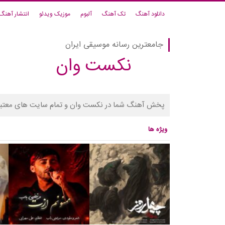
دانلود آهنگ
تک آهنگ
آلبوم
موزیک ویدئو
انتشار آهنگ
جامعترین رسانه موسیقی ایران
نکست وان
پخش آهنگ شما در نکست وان و تمام سایت های معتبر
ویژه ها