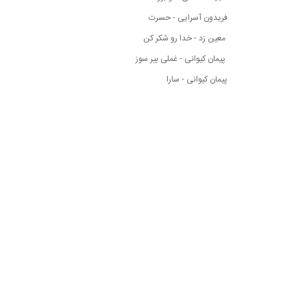
فریدون آسرایی - حسرت
معین زد - خدا رو شکر کن
پیمان کیوانی - غملی بیر سوز
پیمان کیوانی - سارا