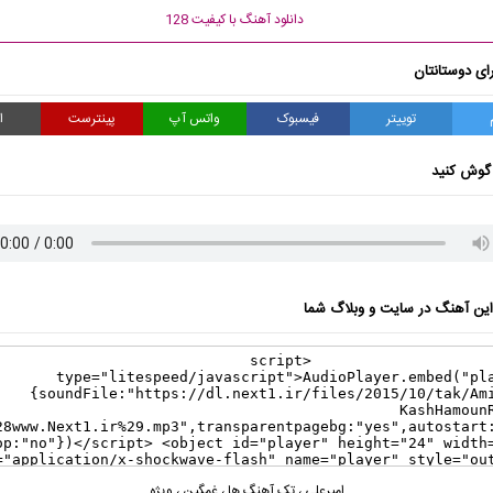
دانلود آهنگ با کیفیت 128
ای دوستانتان
توییتر
فیسبوک
واتس آپ
پینترست
ا
گوش کنید
ن آهنگ در سایت و وبلاگ شما
امیرعلی
،
تک آهنگ ها
،
غمگین
،
ویژه