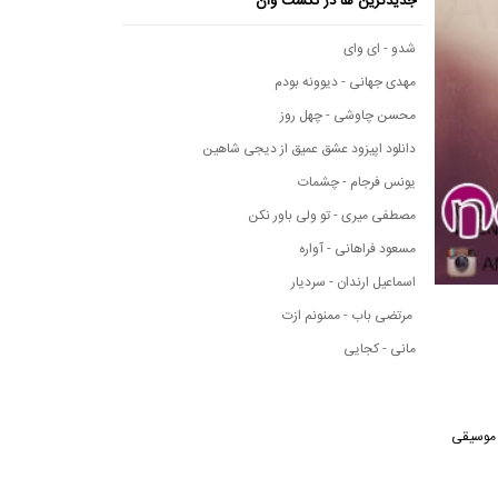
جدیدترین ها در نکست وان
شدو - ای وای
مهدی جهانی - دیوونه بودم
محسن چاوشی - چهل روز
دانلود اپیزود عشق عمیق از دیجی شاهین
یونس فرجام - چشمات
مصطفی میری - تو ولی باور نکن
مسعود فراهانی - آواره
اسماعیل ارندان - سردیار
مرتضی باب - ممنونم ازت
مانی - کجایی
سانه موسیقی