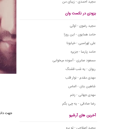
مجید احمدی - زیبای من
بزودی در نکست وان
مجید رضوی - اوکی
حامد همایون - این روزا
علی لهراسبی - خیابونا
حامد پارسا - جزیره
مسعود صابری - آسوده میخوابی
ریوان - یه شب قشنگ
مهدی مقدم - نوار قلب
شاهین بنان - الماس
مهدی جهانی - زخم
رضا صادقی - یه چی بگم
جهت دانل
آخرین های آرشیو
مجید اصلاحی - تو برو