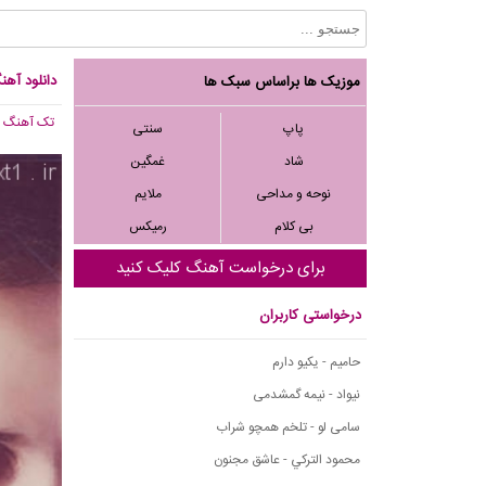
دانلود آهن
موزیک ها براساس سبک ها
تک آهنگ
, 782
پاپ
سنتی
شاد
غمگین
نوحه و مداحی
ملایم
بی کلام
رمیکس
برای درخواست آهنگ کلیک کنید
درخواستی کاربران
حامیم - یکیو دارم
نیواد - نیمه گمشدمی
سامی لو - تلخم همچو شراب
محمود التركي - عاشق مجنون