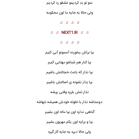
منو تو بد کردیمو عشقو رد کردیم
ولی حالا به جایه ما اون محکومه
♫ ♫ ♫ ♫
♫ ♫
NEXT1.IR
♫ ♫
♫ ♫ ♫ ♫
بیا براش یخورده آسمونو آبی کنیم
بیا کنار هم شباشو مهتابی کنیم
بیا نذار که باعث خجالتش باشیم
بیا بذار نشونه ی اصالتش باشیم
نذار تنش بلرزه وقتی پیشه
دوستاشه نذار با خلوته خودش همیشه تنهاشه
گناهی نداره اون بیا ماله اون بشیم
بیا و برایه اون یکم مهر
ب
ون بشیم
ولی حالا دیره یه جایه کار گیره