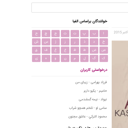
خوانندگان براساس الفبا
ا
ب
پ
ت
ث
ج
چ
ح
خ
د
ذ
ر
ز
ژ
س
ش
ص
ض
ط
ظ
ع
غ
ف
ق
ک
گ
ل
م
ن
و
ه
ی
درخواستی کاربران
فرزاد بهرامی - زیبای من
حامیم - یکیو دارم
نیواد - نیمه گمشدمی
سامی لو - تلخم همچو شراب
محمود التركي - عاشق مجنون