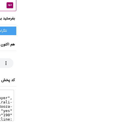
mp3
بفرستید بر
تلگرام
هم اکنون 
کد پخش ای