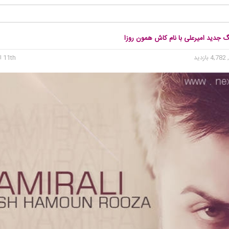
گ جدید امیرعلی با نام کاش همون روزا
4, بازدید
11th اکتبر 2015