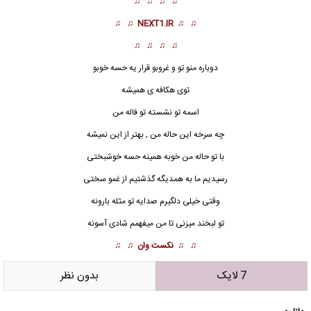
♫ ♫ ♫ ♫
♫ ♫
NEXT1.IR
♫ ♫
♫ ♫ ♫ ♫
دوباره منو تو و غروبو قرار یه حسه خوبو
توی هکافه ی همیشه
اسمه تو نشسته تو فاله من
چه سرخه این ح
ا
له من , بهتر از این نمیشه
با تو حاله من خوبه همینه حسه خوشبختی
رسیدیم ما به همدیگه گذشتیم از غمو سختی
وقتی خیلی دلگیرم صدایه تو مثله بارونه
تو لبخند میزنی تا من میفهمم شادی آسونه
♫ ♫
نکست وان
♫ ♫
7 لایک
بدون نظر