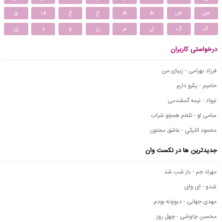
ص
ض
ط
ظ
ع
غ
ف
ق
ک
گ
ل
م
ن
و
ه
ی
درخواستی کاربران
فرزاد بهرامی - زیبای من
حامیم - یکیو دارم
نیواد - نیمه گمشدمی
سامی لو - تلخم همچو شراب
محمود التركي - عاشق مجنون
جدیدترین ها در نکست وان
مهراد جم - باز شب شد
شدو - ای وای
مهدی جهانی - دیوونه بودم
محسن چاوشی - چهل روز