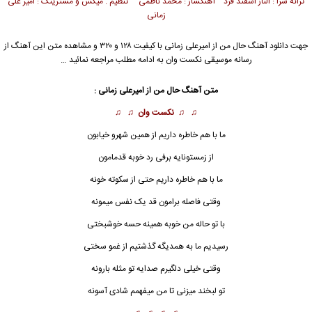
ترانه سرا : الناز اسفند فرد آهنگساز : محمد ناظمی تنظیم . میکس و مسترینگ : امیر علی
زمانی
جهت دانلود آهنگ حال من از
امیرعلی زمانی
با کیفیت ۱۲۸ و ۳۲۰ و مشاهده متن این آهنگ از
رسانه موسیقی نکست وان به ادامه مطلب مراجعه نمائید …
متن آهنگ حال من از
امیرعلی زمانی
:
♫ ♫
نکست وان
♫ ♫
ما با هم خاطره داریم از همین شهرو خیابون
از زمستونایه برفی رد خوبه قدمامون
ما با هم خاطره داریم حتی از سکوته خونه
وقتی فاصله برامون قد
ی
ک نفس میمونه
با تو حاله من خوبه همینه حسه خوشبختی
رسیدیم ما به همدیگه گذشتیم از غمو سختی
وقتی خیلی دلگیرم صدایه تو مثله بارونه
تو لبخند میزنی تا من میفهمم شادی آسونه