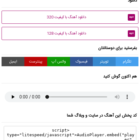
دانلود
دانلود آهنگ با کیفیت 320
mp3
دانلود آهنگ با کیفیت 128
mp3
بفرستید برای دوستانتان
تلگرام
توییتر
فیسبوک
واتس آپ
پینترست
ایمیل
هم اکنون گوش کنید
کد پخش این آهنگ در سایت و وبلاگ شما