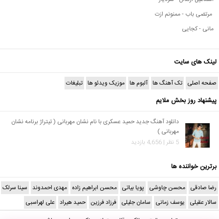
مرتضی باب - ممنونم ازت
مانی - کجایی
لینک های سایت
صفحه اصلی
تک آهنگ ها
آلبوم ها
موزیک ویدئو ها
تبلیغات
پیشنهاد روز بخش ملایم
دانلود آهنگ جدید حمید عسکری با نام نشان مهربانی ( تیتراژ برنامه نشان
مهربانی )
5 نظر | 4,656 بازدید
برترین خواننده ها
رضا صادقی
محسن چاوشی
پویا بیاتی
محسن ابراهیم زاده
مهدی احمدوند
سینا سرلک
سالار عقیلی
یوسف زمانی
سامان جلیلی
فرزاد فرزین
حمید هیراد
علی لهراسبی