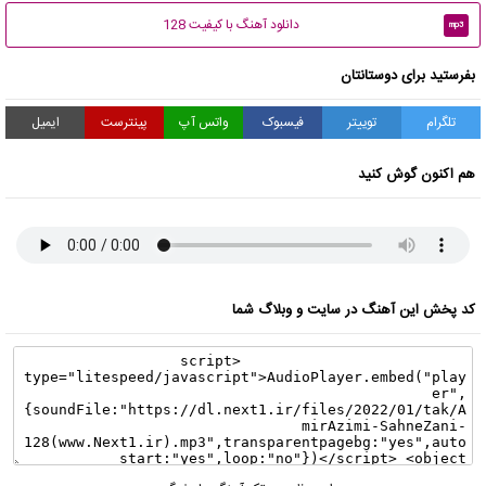
دانلود آهنگ با کیفیت 128
mp3
بفرستید برای دوستانتان
تلگرام
توییتر
فیسبوک
واتس آپ
پینترست
ایمیل
هم اکنون گوش کنید
کد پخش این آهنگ در سایت و وبلاگ شما