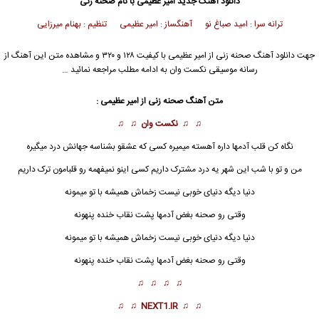
دانلود آهنگ جدید
امیر عظیمی
با نام صحنه زنی
ترانه سرا : امید صباغ نو آهنگساز : امیر عظیمی تنظیم : بهنام میرزایی
جهت دانلود آهنگ صحنه زنی از
امیر عظیمی
با کیفیت ۱۲۸ و ۳۲۰ و مشاهده متن این آهنگ از
رسانه موسیقی نکست وان به ادامه مطلب مراجعه نمائید …
متن آهنگ صحنه زنی از
امیر عظیمی
:
♫ ♫
نکست وان
♫ ♫
نگاه کن قلب آدمها داره آهسته میمیره کسی که عشقو بشناسه جهانش درد میگیره
من و تو با شب این شهر یه درد مشترک داریم کسی اینو نمیفهمه رو قلبامون ترک داریم
دنیا دیگه دنیای خوبی نیست زخماش همیشه با تو میمونه
وقتی رو صحنه بغض آدمها پشت نقاب خنده پنهونه
دنیا دیگه دنیای خوبی نیست زخماش همیشه با تو میمونه
وقتی رو صحنه بغض آدمها پشت نقاب خنده پنهونه
♫ ♫ ♫ ♫
♫ ♫
NEXT1.IR
♫ ♫