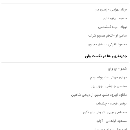
فرزاد بهرامی - زیبای من
حامیم - یکیو دارم
نیواد - نیمه گمشدمی
سامی لو - تلخم همچو شراب
محمود التركي - عاشق مجنون
جدیدترین ها در نکست وان
شدو - ای وای
مهدی جهانی - دیوونه بودم
محسن چاوشی - چهل روز
دانلود اپیزود عشق عمیق از دیجی شاهین
یونس فرجام - چشمات
مصطفی میری - تو ولی باور نکن
مسعود فراهانی - آواره
اسماعیل ارندان - سردیار