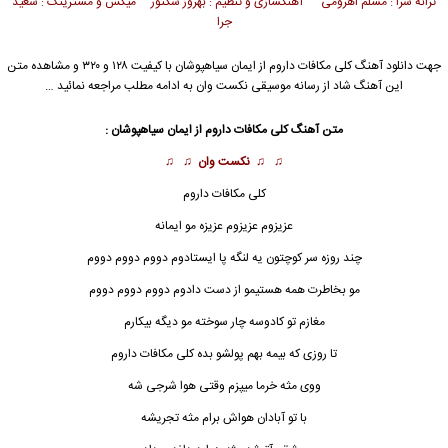
ترانه سرا : مسلم اهرومی آهنگسازی و تنظیم : بهروز سکتور میکس و مسترینگ : سعید
جرا
جهت دانلود آهنگ کلی مکافات داروم از
ایمان سیاهپوشان
با کیفیت ۱۲۸ و ۳۲۰ و مشاهده متن
این آهنگ شاد از رسانه موسیقی نکست وان به ادامه مطلب مراجعه نمائید …
متن آهنگ کلی مکافات داروم از
ایمان سیاهپوشان
:
♫ ♫
نکست وان
♫ ♫
کلی مکافات داروم
عزیزوم عزیزوم عزیزه مو ایمانه
چند روزه سر کوچتون یه لنگه پا ایستادوم دووم دووم دووم
مو بخاطرت همه هستیمو از دست دادوم دووم دووم دووم
مغازم تو کادوسه چار سوخته مو دیگه بیکارم
تا روزی که بیمه بهم پولشو بده کلی مک
ا
فات داروم
ووی مثه خرما میپزم وقتی هوا شرجی شه
با تو آبادان هواش برام مثه تجریشه