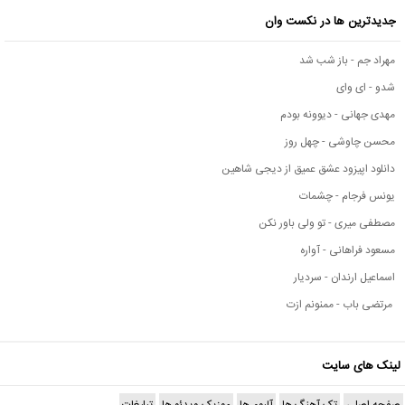
جدیدترین ها در نکست وان
مهراد جم - باز شب شد
شدو - ای وای
مهدی جهانی - دیوونه بودم
محسن چاوشی - چهل روز
دانلود اپیزود عشق عمیق از دیجی شاهین
یونس فرجام - چشمات
مصطفی میری - تو ولی باور نکن
مسعود فراهانی - آواره
اسماعیل ارندان - سردیار
مرتضی باب - ممنونم ازت
لینک های سایت
صفحه اصلی
تک آهنگ ها
آلبوم ها
موزیک ویدئو ها
تبلیغات