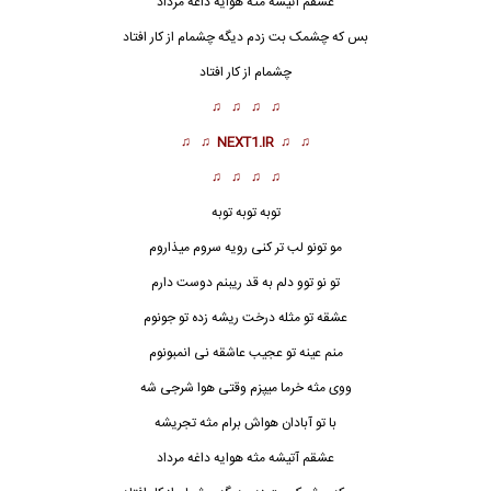
عشقم آتیشه مثه هوایه داغه مرداد
بس که چشمک بت زدم دیگه چشمام از کار افتاد
چشمام از کار افتاد
♫ ♫ ♫ ♫
♫ ♫
NEXT1.IR
♫ ♫
♫ ♫ ♫ ♫
توبه توبه توبه
مو تونو لب تر کنی رویه سروم میذاروم
تو نو توو دلم به قد ریبنم دوست دارم
عشقه تو مثله درخت ریشه زده تو جونوم
منم عینه تو عجیب عاشقه نی انمبونوم
ووی مثه خرما میپزم وقتی هوا شرجی شه
با تو آبادان هواش برام مثه تجریشه
عشقم آتیشه مثه هوایه داغه مرداد