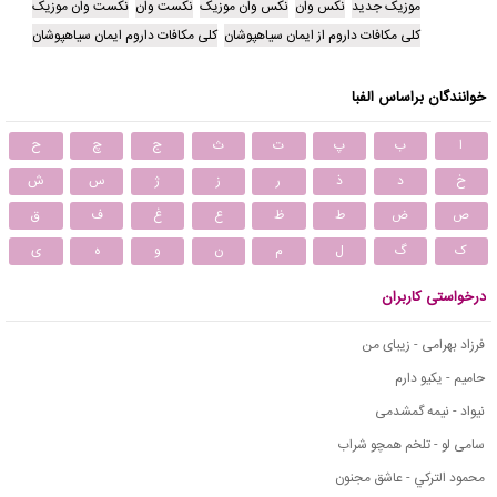
موزیک جدید
نکس وان
نکس وان موزیک
نکست وان
نکست وان موزیک
کلی مکافات داروم از ایمان سیاهپوشان
کلی مکافات داروم ایمان سیاهپوشان
خوانندگان براساس الفبا
ا
ب
پ
ت
ث
ج
چ
ح
خ
د
ذ
ر
ز
ژ
س
ش
ص
ض
ط
ظ
ع
غ
ف
ق
ک
گ
ل
م
ن
و
ه
ی
درخواستی کاربران
فرزاد بهرامی - زیبای من
حامیم - یکیو دارم
نیواد - نیمه گمشدمی
سامی لو - تلخم همچو شراب
محمود التركي - عاشق مجنون