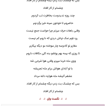
بس که چشمک بت زدم دیگه چشمام از کار افتاد
چشمام از کار افتاد
چند روزه ندیدومت بخاطرت تب کردوم
حاضروم تا خونتون سینه خیز برگردوم
وقتی باهات حرف میزنم چرا حواست جمع نیست
رو دلوم نمک
ن
پاش دردی که داروم کم نیست
مغازم تو کادوسه چار سوخته مو دیگه بیکارم
تا روزی که بیمه بهم پولشو بده کلی مکافات داروم
ووی مثه خرما میپزم وقتی هوا شرجی شه
با تو آبادان هواش برام مثه تجریشه
عشقم آتیشه مثه هوایه داغه مرداد
بس که چشمک بت زدم دیگه چشمام از کار افتاد
چشمام از کار افتاد
♫ ♫
نکست وان
♫ ♫