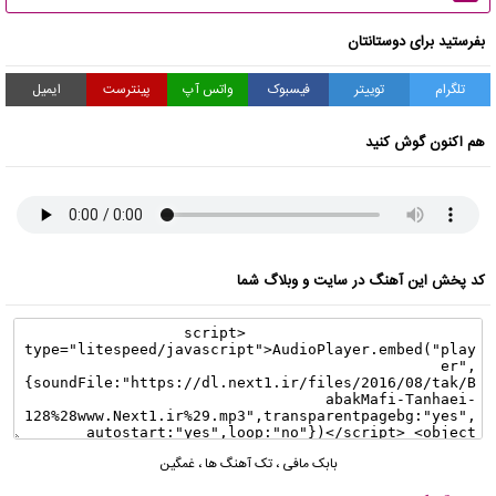
بفرستید برای دوستانتان
تلگرام
توییتر
فیسبوک
واتس آپ
پینترست
ایمیل
هم اکنون گوش کنید
کد پخش این آهنگ در سایت و وبلاگ شما
بابک مافی
،
تک آهنگ ها
،
غمگین