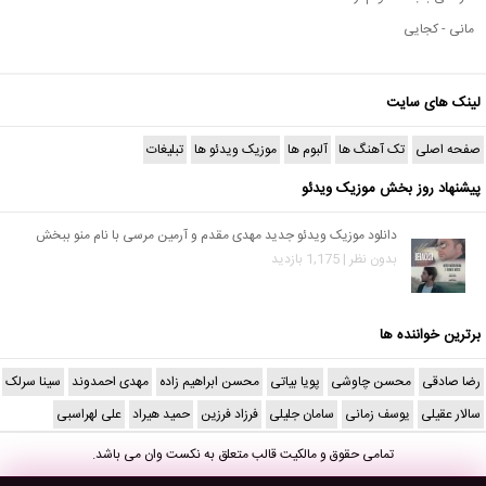
مانی - کجایی
لینک های سایت
صفحه اصلی
تک آهنگ ها
آلبوم ها
موزیک ویدئو ها
تبلیغات
پیشنهاد روز بخش موزیک ویدئو
دانلود موزیک ویدئو جدید مهدی مقدم و آرمین مرسی با نام منو ببخش
بدون نظر | 1,175 بازدید
برترین خواننده ها
رضا صادقی
محسن چاوشی
پویا بیاتی
محسن ابراهیم زاده
مهدی احمدوند
سینا سرلک
سالار عقیلی
یوسف زمانی
سامان جلیلی
فرزاد فرزین
حمید هیراد
علی لهراسبی
تمامی حقوق و مالکیت قالب متعلق به
نکست وان
می باشد.