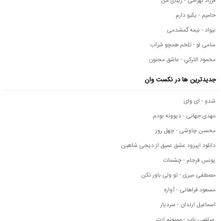
فرزاد بهرامی - زیبای من
حامیم - یکیو دارم
نیواد - نیمه گمشدمی
سامی لو - تلخم همچو شراب
محمود التركي - عاشق مجنون
جدیدترین ها در نکست وان
شدو - ای وای
مهدی جهانی - دیوونه بودم
محسن چاوشی - چهل روز
دانلود اپیزود عشق عمیق از دیجی شاهین
یونس فرجام - چشمات
مصطفی میری - تو ولی باور نکن
مسعود فراهانی - آواره
اسماعیل ارندان - سردیار
مرتضی باب - ممنونم ازت