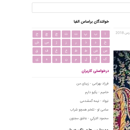
خوانندگان براساس الفبا
ا
ب
پ
ت
ث
ج
چ
ح
خ
د
ذ
ر
ز
ژ
س
ش
ص
ض
ط
ظ
ع
غ
ف
ق
ک
گ
ل
م
ن
و
ه
ی
درخواستی کاربران
فرزاد بهرامی - زیبای من
حامیم - یکیو دارم
نیواد - نیمه گمشدمی
سامی لو - تلخم همچو شراب
محمود التركي - عاشق مجنون