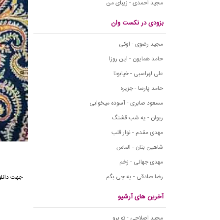
مجید احمدی - زیبای من
بزودی در نکست وان
مجید رضوی - اوکی
حامد همایون - این روزا
علی لهراسبی - خیابونا
حامد پارسا - جزیره
مسعود صابری - آسوده میخوابی
ریوان - یه شب قشنگ
مهدی مقدم - نوار قلب
شاهین بنان - الماس
مهدی جهانی - زخم
رضا صادقی - یه چی بگم
جهت دانلو
آخرین های آرشیو
مجید اصلاحی - تو برو