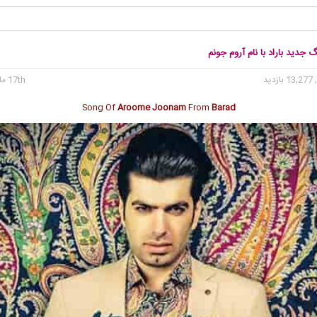
گ جدید باراد با نام آروم جونم
13 بازدید
17th مارس 2018
Song Of
Aroome Joonam
From
Barad