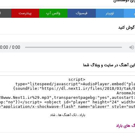
ای دوستانتان
توییتر
فیسبوک
واتس آپ
پینترست
ا
گوش کنید
ن آهنگ در سایت و وبلاگ شما
باراد
،
تک آهنگ ها
،
شاد
گ های باراد