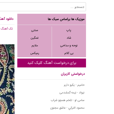
دانلود آهن
موزیک ها براساس سبک ها
تک آهنگ
, ,277
پاپ
سنتی
شاد
غمگین
نوحه و مداحی
ملایم
بی کلام
رمیکس
برای درخواست آهنگ کلیک کنید
درخواستی کاربران
حامیم - یکیو دارم
نیواد - نیمه گمشدمی
سامی لو - تلخم همچو شراب
محمود التركي - عاشق مجنون