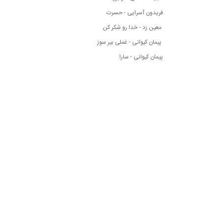
فریدون آسرایی - حسرت
معین زد - خدا رو شکر کن
پیمان کیوانی - غملی بیر سوز
پیمان کیوانی - سارا