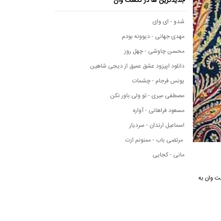
جدیدترین ها در نکست وان
شدو - ای وای
مهدی جهانی - دیوونه بودم
محسن چاوشی - چهل روز
دانلود اپیزود عشق عمیق از دیجی شاهین
یونس فرجام - چشمات
مصطفی میری - تو ولی باور نکن
مسعود فراهانی - آواره
اسماعیل ارندان - سردیار
مرتضی باب - ممنونم ازت
مانی - کجایی
نکست وان به