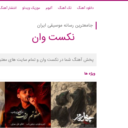
دانلود آهنگ
تک آهنگ
آلبوم
موزیک ویدئو
انتشار آهنگ
جامعترین رسانه موسیقی ایران
نکست وان
پخش آهنگ شما در نکست وان و تمام سایت های معتبر
ویژه ها