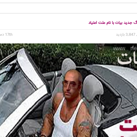
گ جدید بیات با نام علت اعتیاد
3, بازدید
17th دسامبر 2015