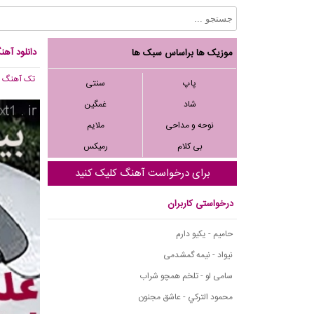
دانلود آهن
موزیک ها براساس سبک ها
تک آهنگ
, 847
پاپ
سنتی
شاد
غمگین
نوحه و مداحی
ملایم
بی کلام
رمیکس
برای درخواست آهنگ کلیک کنید
درخواستی کاربران
حامیم - یکیو دارم
نیواد - نیمه گمشدمی
سامی لو - تلخم همچو شراب
محمود التركي - عاشق مجنون