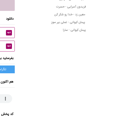
فریدون آسرایی - حسرت
معین زد - خدا رو شکر کن
دانلود
پیمان کیوانی - غملی بیر سوز
پیمان کیوانی - سارا
mp3
mp3
بفرستید بر
تلگرام
هم اکنون 
کد پخش ای