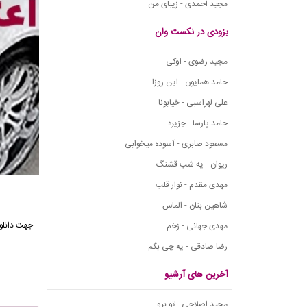
مجید احمدی - زیبای من
بزودی در نکست وان
مجید رضوی - اوکی
حامد همایون - این روزا
علی لهراسبی - خیابونا
حامد پارسا - جزیره
مسعود صابری - آسوده میخوابی
ریوان - یه شب قشنگ
مهدی مقدم - نوار قلب
شاهین بنان - الماس
جهت دانلود
مهدی جهانی - زخم
رضا صادقی - یه چی بگم
آخرین های آرشیو
مجید اصلاحی - تو برو