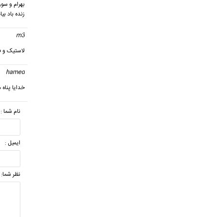
بهرام و سور
زنده باد بیا
m3
گف
لاستیک و ف
hamed
خدایا پناه 
نام شما :
ایمیل :
نظر شما: