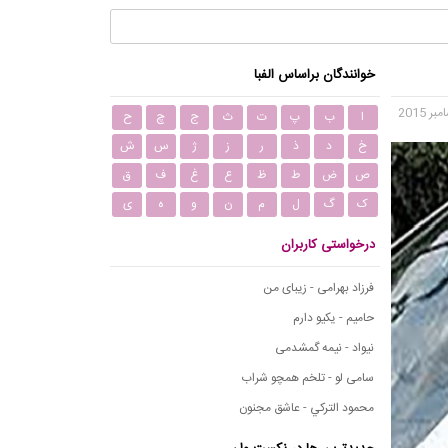
خوانندگان براساس الفبا
ا
ب
پ
ت
ث
ج
چ
ح
خ
د
ذ
ر
ز
ژ
س
ش
ص
ض
ط
ظ
ع
غ
ف
ق
ک
گ
ل
م
ن
و
ه
ی
درخواستی کاربران
فرزاد بهرامی - زیبای من
حامیم - یکیو دارم
نیواد - نیمه گمشدمی
سامی لو - تلخم همچو شراب
محمود التركي - عاشق مجنون