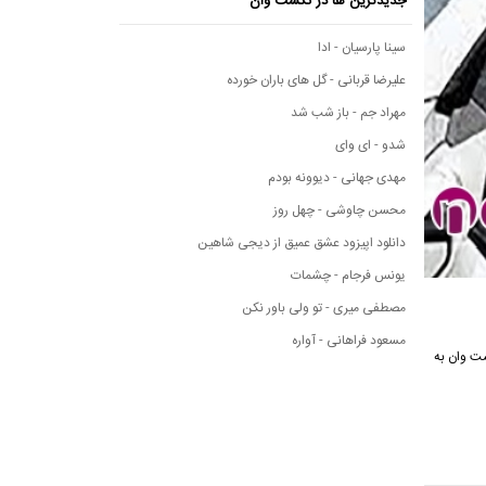
جدیدترین ها در نکست وان
سینا پارسیان - ادا
علیرضا قربانی - گل های باران خورده
مهراد جم - باز شب شد
شدو - ای وای
مهدی جهانی - دیوونه بودم
محسن چاوشی - چهل روز
دانلود اپیزود عشق عمیق از دیجی شاهین
یونس فرجام - چشمات
مصطفی میری - تو ولی باور نکن
مسعود فراهانی - آواره
نکست وان به