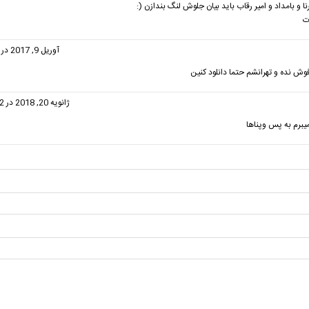
نا و بامداد و امیر رقاب باید بیان جلوش لنگ بندازن (:
ت
ت:
آوریل 9, 2017 در 6:42 ب.ظ
وش نده و تهرانشم حتما دانلود کنین
گفت:
ژانویه 20, 2018 در 11:42 ب.ظ
میبرم به پس وپناها