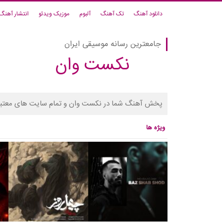
دانلود آهنگ
تک آهنگ
آلبوم
موزیک ویدئو
انتشار آهنگ
جامعترین رسانه موسیقی ایران
نکست وان
پخش آهنگ شما در نکست وان و تمام سایت های معتبر
ویژه ها