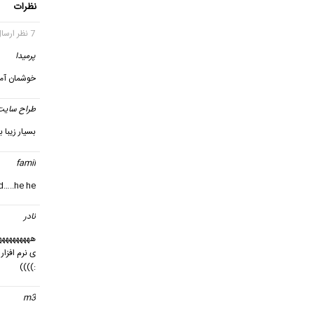
نظرات
7 نظر ارسال شده
پرمیدا
خوشمان آم
طراح سایت
بسیار زیبا 
famil
d…..he he
نادر
گف
هههههههههه
ی نرم افزا
:))))
m3
گف