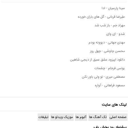
سینا پارسیان - ادا
علیرضا قربانی - گل های باران خورده
مهراد جم - باز شب شد
شدو - ای وای
مهدی جهانی - دیوونه بودم
محسن چاوشی - چهل روز
دانلود اپیزود عشق عمیق از دیجی شاهین
یونس فرجام - چشمات
مصطفی میری - تو ولی باور نکن
مسعود فراهانی - آواره
لینک های سایت
صفحه اصلی
تک آهنگ ها
آلبوم ها
موزیک ویدئو ها
تبلیغات
پیشنهاد روز بخش پاپ