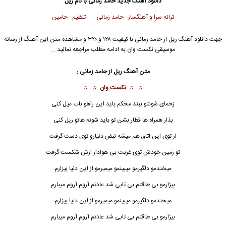
دانلود آهنگ جدید
حامد زمانی
با نام ریل
ترانه سرا و آهنگساز : حامد زمانی تنظیم : حامین
جهت دانلود آهنگ ریل از
حامد زمانی
با کیفیت ۱۲۸ و ۳۲۰ و مشاهده متن این آهنگ از رسانه
موسیقی نکست وان به ادامه مطلب مراجعه نمائید …
متن آهنگ
ریل
از
حامد زمانی
:
♫ ♫
نکست وان
♫ ♫
زخمای شونتو ببند محکم باید این راهو باب میل کنی
بذار همراه ها قطار بشن تو باید شونه هاتو
ریل
کنی
از توی این اتاق هم میشه نبض دنیارو توی دست گرفت
تو زمین خودش توی غربت بی هوادار ازش شکست گرفت
میخندمو دلگیرمو میبینمو میمیرمو از این دنیا بیزارم
بیزارمو بی طاقتم بی تابی شد عادتم آروم آروم میبارم
میخندمو دلگیرمو میبینمو میمیرمو از این دنیا بیزارم
بیزارمو بی طاقتم بی تابی شد عادتم آروم آروم میبارم