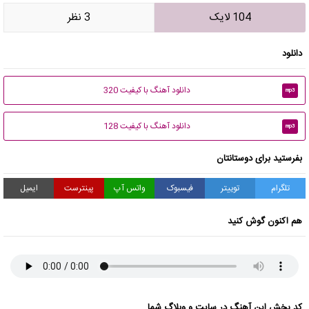
104 لایک
3 نظر
دانلود
دانلود آهنگ با کیفیت 320
mp3
دانلود آهنگ با کیفیت 128
mp3
بفرستید برای دوستانتان
تلگرام
توییتر
فیسبوک
واتس آپ
پینترست
ایمیل
هم اکنون گوش کنید
کد پخش این آهنگ در سایت و وبلاگ شما