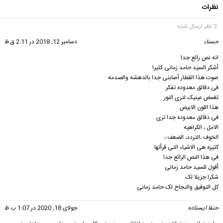
نظرات
3 نظر ارسال شده
حسناء
گفت:
دسامبر 12, 2018 در 2:11 ق.ظ
انه نص رائع جدا
أشکر السید حامد زمانی کثیرا
صوت هذا القطار أصابنی جدا بالدهشه والصدمه
فی دقائق معدوده تفکر
تغمض عینیک لترى النور
هذا اللون الابیض
فی دقائق معدوده جدا ترى
الامل ، الکراهیه
الخوف ،التردد، الضعف ،
کثیره هی الاشیاء التی قرأتها
فی هذا النص الرائع جدا
أقول للسید حامد زمانی
شکرا جزیلا لک
کل التوفیق والنجاح لک حامد زمانی
حنفا ایستاده
گفت:
جولای 18, 2020 در 1:07 ب.ظ