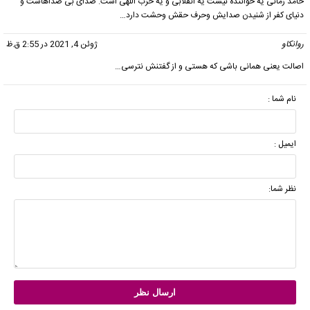
حامد زمانی یه خواننده نیست یه انقلابی و یه حزب اللهی است. صدای بی صداهاست و
دنیای کفر از شنیدن صدایش وحرف حقش وحشت دارد…
روانکاو
گفت:
ژوئن 4, 2021 در 2:55 ق.ظ
اصالت یعنی همانی باشی که هستی و از گفتنش نترسی…
نام شما :
ایمیل :
نظر شما: