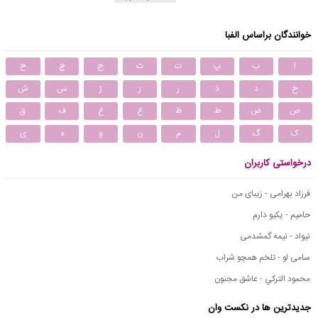
خوانندگان براساس الفبا
ا
ب
پ
ت
ث
ج
چ
ح
خ
د
ذ
ر
ز
ژ
س
ش
ص
ض
ط
ظ
ع
غ
ف
ق
ک
گ
ل
م
ن
و
ه
ی
درخواستی کاربران
فرزاد بهرامی - زیبای من
حامیم - یکیو دارم
نیواد - نیمه گمشدمی
سامی لو - تلخم همچو شراب
محمود التركي - عاشق مجنون
جدیدترین ها در نکست وان