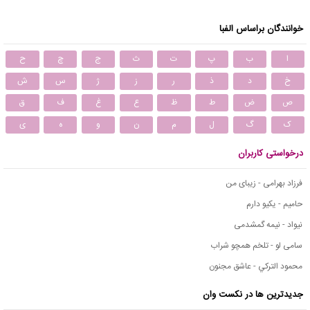
خوانندگان براساس الفبا
ا
ب
پ
ت
ث
ج
چ
ح
خ
د
ذ
ر
ز
ژ
س
ش
ص
ض
ط
ظ
ع
غ
ف
ق
ک
گ
ل
م
ن
و
ه
ی
درخواستی کاربران
فرزاد بهرامی - زیبای من
حامیم - یکیو دارم
نیواد - نیمه گمشدمی
سامی لو - تلخم همچو شراب
محمود التركي - عاشق مجنون
جدیدترین ها در نکست وان