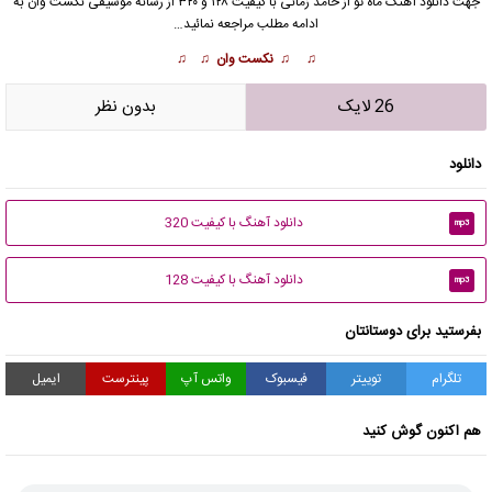
جهت دانلود آهنگ ماه تو از
حامد زمانی
با کیفیت ۱۲۸ و ۳۲۰ از رسانه موسیقی نکست وان به
ادامه مطلب مراجعه نمائید…
♫ ♫ نکست وان ♫ ♫
26 لایک
بدون نظر
دانلود
دانلود آهنگ با کیفیت 320
mp3
دانلود آهنگ با کیفیت 128
mp3
بفرستید برای دوستانتان
تلگرام
توییتر
فیسبوک
واتس آپ
پینترست
ایمیل
هم اکنون گوش کنید