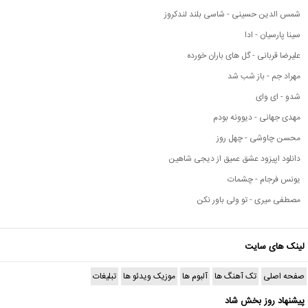
شمس الدین حسینی - شاسی بلند لندکروز
سینا پارسیان - ادا
علیرضا قربانی - گل های باران خورده
مهراد جم - باز شب شد
شدو - ای وای
مهدی جهانی - دیوونه بودم
محسن چاوشی - چهل روز
دانلود اپیزود عشق عمیق از دیجی شاهین
یونس فرجام - چشمات
مصطفی میری - تو ولی باور نکن
لینک های سایت
صفحه اصلی
تک آهنگ ها
آلبوم ها
موزیک ویدئو ها
تبلیغات
پیشنهاد روز بخش شاد