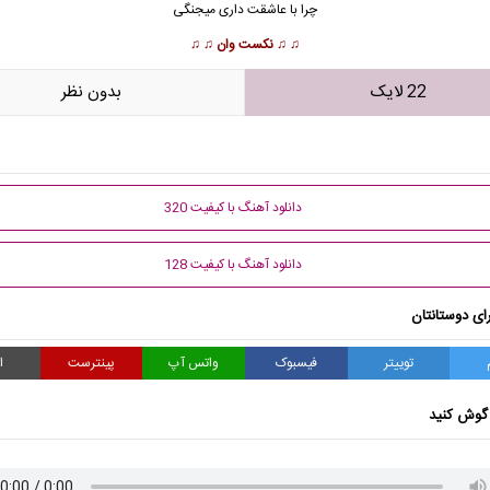
چرا با عاشقت داری میجنگی
♫ ♫
نکست وان
♫ ♫
22 لایک
بدون نظر
دانلود آهنگ با کیفیت 320
دانلود آهنگ با کیفیت 128
ای دوستانتان
توییتر
فیسبوک
واتس آپ
پینترست
ا
گوش کنید