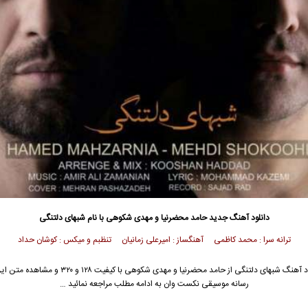
دانلود آهنگ جدید
حامد محضرنیا
و
مهدی شکوهی
با نام شبهای دلتنگی
ترانه سرا : محمد کاظمی آهنگساز : امیرعلی زمانیان تنظبم و میکس : کوشان حداد
د آهنگ شبهای دلتنگی از
حامد محضرنیا
و
مهدی شکوهی
با کیفیت ۱۲۸ و ۳۲۰ و مشاهده 
رسانه موسیقی نکست وان به ادامه مطلب مراجعه نمائید …