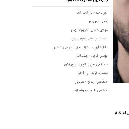
جدیدترین ها در نکست وان
مهراد جم - باز شب شد
شدو - ای وای
مهدی جهانی - دیوونه بودم
محسن چاوشی - چهل روز
دانلود اپیزود عشق عمیق از دیجی شاهین
یونس فرجام - چشمات
مصطفی میری - تو ولی باور نکن
مسعود فراهانی - آواره
اسماعیل ارندان - سردیار
مرتضی باب - ممنونم ازت
متن این آهنگ از