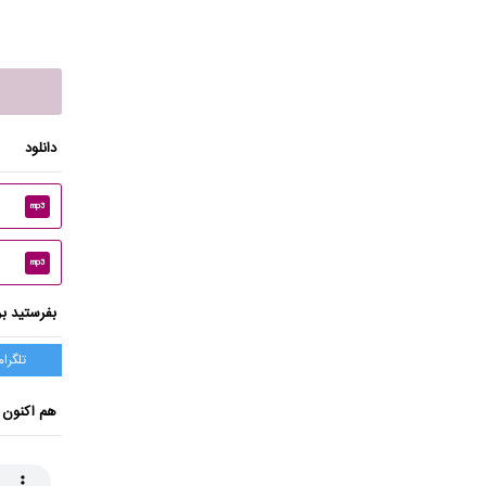
دانلود
mp3
mp3
بفرستید بر
تلگرام
هم اکنون 