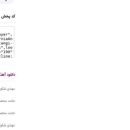
کد پخش ای
دانلود آ
مهدی شکوهی
حامد محضرن
حامد محضرن
مهدی شکوه