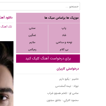
دانلود آه
موزیک ها براساس سبک ها
تک آهنگ
, 733
پاپ
سنتی
شاد
غمگین
نوحه و مداحی
ملایم
بی کلام
رمیکس
برای درخواست آهنگ کلیک کنید
درخواستی کاربران
حامیم - یکیو دارم
نیواد - نیمه گمشدمی
سامی لو - تلخم همچو شراب
محمود التركي - عاشق مجنون