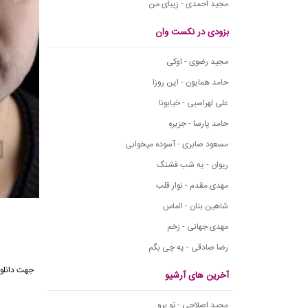
مجید احمدی - زیبای من
بزودی در نکست وان
مجید رضوی - اوکی
حامد همایون - این روزا
علی لهراسبی - خیابونا
حامد پارسا - جزیره
مسعود صابری - آسوده میخوابی
ریوان - یه شب قشنگ
مهدی مقدم - نوار قلب
شاهین بنان - الماس
مهدی جهانی - زخم
رضا صادقی - یه چی بگم
جهت دانلو
آخرین های آرشیو
مجید اصلاحی - تو برو