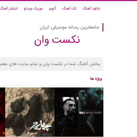
دانلود آهنگ
تک آهنگ
آلبوم
موزیک ویدئو
انتشار آهنگ
جامعترین رسانه موسیقی ایران
نکست وان
پخش آهنگ شما در نکست وان و تمام سایت های معتبر
ویژه ها