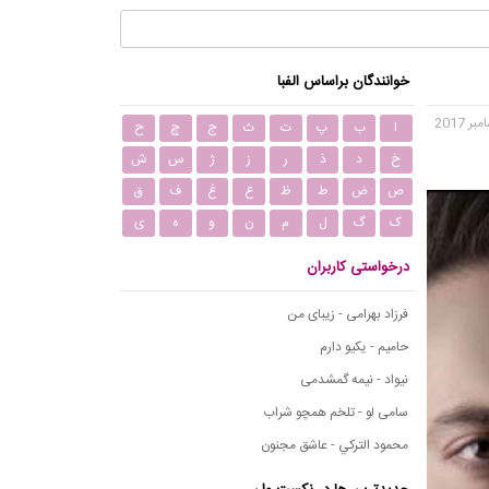
خوانندگان براساس الفبا
ا
ب
پ
ت
ث
ج
چ
ح
خ
د
ذ
ر
ز
ژ
س
ش
ص
ض
ط
ظ
ع
غ
ف
ق
ک
گ
ل
م
ن
و
ه
ی
درخواستی کاربران
فرزاد بهرامی - زیبای من
حامیم - یکیو دارم
نیواد - نیمه گمشدمی
سامی لو - تلخم همچو شراب
محمود التركي - عاشق مجنون