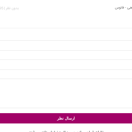
ی - فانوس
بدون نظر | 1,295 بازدید