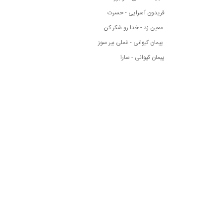
فریدون آسرایی - حسرت
معین زد - خدا رو شکر کن
پیمان کیوانی - غملی بیر سوز
پیمان کیوانی - سارا