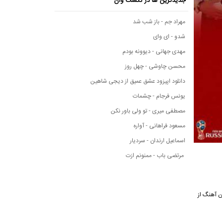
جدیدترین ها در نکست وان
مهراد جم - باز شب شد
شدو - ای وای
مهدی جهانی - دیوونه بودم
محسن چاوشی - چهل روز
دانلود اپیزود عشق عمیق از دیجی شاهین
یونس فرجام - چشمات
مصطفی میری - تو ولی باور نکن
مسعود فراهانی - آواره
اسماعیل ارندان - سردیار
مرتضی باب - ممنونم ازت
اهده متن این آهنگ از