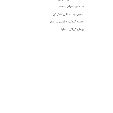
فریدون آسرایی - حسرت
معین زد - خدا رو شکر کن
پیمان کیوانی - غملی بیر سوز
پیمان کیوانی - سارا