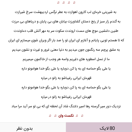
♫ ♫ ♫ ♫
به شیرینی خرمای لب کارون اهوازت به عطر نرگس اردیبهشت سرخ شیرازت
به گندم زار سبز از رنج دستان کشاورزت بیابان های بی پایان و دریاهای بی مرزت
طنین دلنشین موج های مست اروندت سکوت سر به مهر آتش قلب دماوندت
که تا هستم تویی پایانم و آغازم ای ایران تو را صد بار اگر ویران شوی میسازم ای ایران
به عشق پرچم سه رنگمون جون میدیم به دنیا معنی غرور و غیرت و نشون میدیم
ما از نسل اسطوره های دلیریم واسه هر وجب از خاکمون میمیریم
یا علی بگو حماسه ای به پا کن دوباره یا علی بگو خدا هوامونو داره
قهرمان ایرانی رغیباشو به زانو در میاره
یا علی بگو حماسه ای به پا کن دوباره یا علی بگو خدا هوامونو داره
قهرمان ایرانی رغیباشو به زانو در میاره
نزدیک دور سیر گرسنه رها اسیر دلتنگ شاد آن لحظه ای که بی تو سر آید مرا مباد
♫ ♫
نکست وان
♫ ♫
80 لایک
بدون نظر