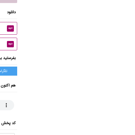
دانلود
mp3
mp3
بفرستید بر
تلگرام
هم اکنون 
کد پخش ای