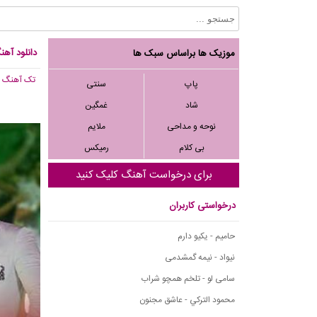
دانلود آه
موزیک ها براساس سبک ها
تک آهنگ
, 075
پاپ
سنتی
شاد
غمگین
نوحه و مداحی
ملایم
بی کلام
رمیکس
برای درخواست آهنگ کلیک کنید
درخواستی کاربران
حامیم - یکیو دارم
نیواد - نیمه گمشدمی
سامی لو - تلخم همچو شراب
محمود التركي - عاشق مجنون