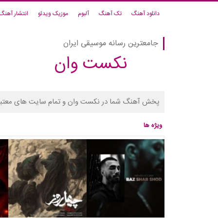
دانلود آهنگ
تک آهنگ
آلبوم
موزیک ویدئو
انتشار آهنگ
جامعترین رسانه موسیقی ایران
نکست وان
پخش آهنگ شما در نکست وان و تمام سایت های معتبر
ویژه ها