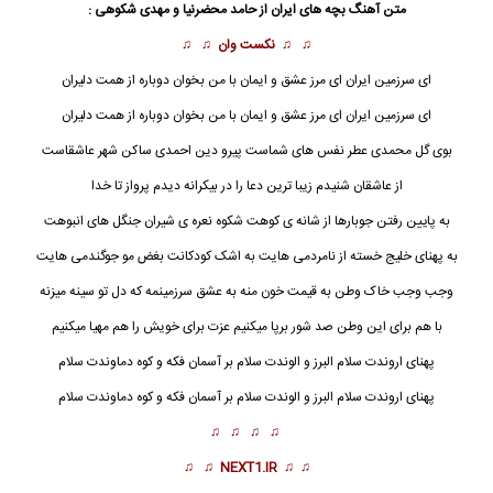
متن آهنگ
بچه های ایران
از
حامد محضرنیا
و مهدی شکوهی :
♫ ♫
نکست وان
♫ ♫
ای سرزمین
ایران
ای مرز عشق و ایمان با من بخوان دوباره از همت دلیران
ای سرزمین ایران ای مرز عشق و ایمان با من بخوان دوباره از همت دلیران
بوی گل محمدی عطر نفس های شماست پیرو دین احمدی ساکن شهر عاشقاست
از عاشقان شنیدم زیبا ترین دعا را در بیکرانه دیدم پرواز تا خدا
به پایین رفتن جوبارها از شانه ی کوهت شکوه نعره ی شیران جنگل های انبوهت
به پهنای خلیج خسته از نامردمی هایت به اشک کودکانت بغض مو جوگندمی هایت
وجب وجب خاک وطن به قیمت خون منه به عشق سرزمینمه که دل تو سینه میزنه
با هم برای این وطن صد شور برپا میکنیم عزت برای خویش را هم مهیا میکنیم
پهنای اروندت سلام البرز و الوندت سلام بر آسمان فکه و کوه دماوندت سلام
پهنای اروندت سلام البرز و الوندت سلام بر آسمان فکه و کوه دماوندت سلام
♫ ♫ ♫ ♫
♫ ♫
NEXT1.IR
♫ ♫