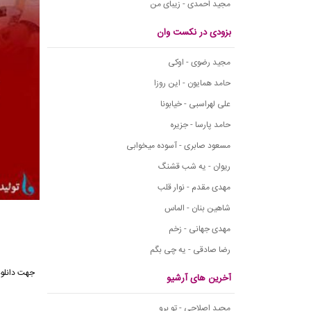
مجید احمدی - زیبای من
بزودی در نکست وان
مجید رضوی - اوکی
حامد همایون - این روزا
علی لهراسبی - خیابونا
حامد پارسا - جزیره
مسعود صابری - آسوده میخوابی
ریوان - یه شب قشنگ
مهدی مقدم - نوار قلب
شاهین بنان - الماس
مهدی جهانی - زخم
رضا صادقی - یه چی بگم
جهت دانلود
آخرین های آرشیو
مجید اصلاحی - تو برو