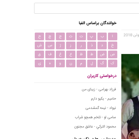
خوانندگان براساس الفبا
ا
ب
پ
ت
ث
ج
چ
ح
خ
د
ذ
ر
ز
ژ
س
ش
ص
ض
ط
ظ
ع
غ
ف
ق
ک
گ
ل
م
ن
و
ه
ی
درخواستی کاربران
فرزاد بهرامی - زیبای من
حامیم - یکیو دارم
نیواد - نیمه گمشدمی
سامی لو - تلخم همچو شراب
محمود التركي - عاشق مجنون