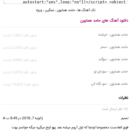
تک آهنگ ها
،
حامد همایون
،
غمگین
،
ویژه
دانلود آهنگ های حامد همایون
حامد همایون - فرشته
بدون نظر | 1,067 بازدید
حامد همایون - سحر
بدون نظر | 2,353 بازدید
حامد همایون - سوگند
بدون نظر | 4,843 بازدید
حامد همایون - سودای تو
بدون نظر | 2,818 بازدید
حامد همایون - منو نگاه کن
بدون نظر | 14,872 بازدید
نظرات
10 نظر ارسال شده
نسیم
گفت:
ژانویه 7, 2018 در 8:49 ب.ظ
فوق العادست مخصوصا اونجا که اول آروم میشه بعد یهو اوج میگیره میگه حواسم بهت