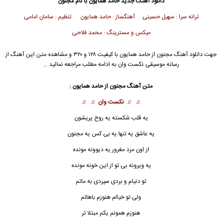
دانلود آهنگ جدید
حامد همایون
با نام مجنون
ترانه سرا : سهیل حسینی آهنگساز : حامد همایون تنظیم : سامان امامی
میکس و مسترینگ : محمد فلاحی
جهت دانلود آهنگ مجنون از
حامد همایون
با کیفیت ۱۲۸ و ۳۲۰ و مشاهده متن این آهنگ از
رسانه موسیقی نکست وان به ادامه مطلب مراجعه نمائید …
متن آهنگ مجنون از
حامد همایون
:
♫ ♫
نکست وان
♫ ♫
یه قلب شکسته یه روح پریشون
یه عاشق یه تنها یه بی کس یه
مجنون
از اون مرد مغرور یه دیوونه مونده
یه ویرونه بی تو از این خونه مونده
تو دنیام و بردی سپردی به ماتم
ولی تو خیالم هنوزم باهاتم
هنوزم همونم یکم مبتلا تر