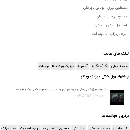
مصطفی میری - تو ولی باور نکن
مسعود فراهانی - آواره
اسماعیل ارندان - سردیار
مرتضی باب - ممنونم ازت
لینک های سایت
صفحه اصلی
تک آهنگ ها
آلبوم ها
موزیک ویدئو ها
تبلیغات
پیشنهاد روز بخش موزیک ویدئو
دانلود موزیک ویدئو جدید مهدی یراحی با نام بیست و یک روز بعد
بدون نظر | 2,183 بازدید
برترین خواننده ها
رضا صادقی
محسن چاوشی
پویا بیاتی
محسن ابراهیم زاده
مهدی احمدوند
سینا سرلک