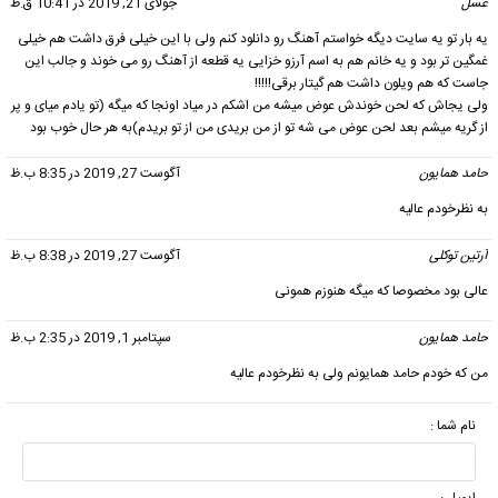
عسل
گفت:
جولای 21, 2019 در 10:41 ق.ظ
یه بار تو یه سایت دیگه خواستم آهنگ رو دانلود کنم ولی با این خیلی فرق داشت هم خیلی
غمگین تر بود و یه خانم هم به اسم آرزو خزایی یه قطعه از آهنگ رو می خوند و جالب این
جاست که هم ویلون داشت هم گیتار برقی!!!!!
ولی یجاش که لحن خوندش عوض میشه من اشکم در میاد اونجا که میگه (تو یادم میای و پر
از گریه میشم بعد لحن عوض می شه تو از من بریدی من از تو بریدم)به هر حال خوب بود
حامد همایون
گفت:
آگوست 27, 2019 در 8:35 ب.ظ
به نظرخودم عالیه
آرتین توکلی
گفت:
آگوست 27, 2019 در 8:38 ب.ظ
عالی بود مخصوصا که میگه هنوزم همونی
حامد همایون
گفت:
سپتامبر 1, 2019 در 2:35 ب.ظ
من که خودم حامد همایونم ولی به نظرخودم عالیه
نام شما :