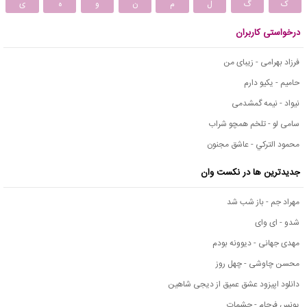
ک
گ
ل
م
ن
و
ه
ی
درخواستی کاربران
فرزاد بهرامی - زیبای من
حامیم - یکیو دارم
نیواد - نیمه گمشدمی
سامی لو - تلخم همچو شراب
محمود التركي - عاشق مجنون
جدیدترین ها در نکست وان
مهراد جم - باز شب شد
شدو - ای وای
مهدی جهانی - دیوونه بودم
محسن چاوشی - چهل روز
دانلود اپیزود عشق عمیق از دیجی شاهین
یونس فرجام - چشمات