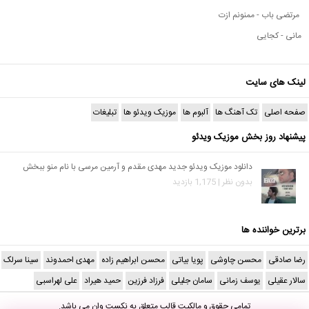
مرتضی باب - ممنونم ازت
مانی - کجایی
لینک های سایت
صفحه اصلی
تک آهنگ ها
آلبوم ها
موزیک ویدئو ها
تبلیغات
پیشنهاد روز بخش موزیک ویدئو
دانلود موزیک ویدئو جدید مهدی مقدم و آرمین مرسی با نام منو ببخش
بدون نظر | 1,175 بازدید
برترین خواننده ها
رضا صادقی
محسن چاوشی
پویا بیاتی
محسن ابراهیم زاده
مهدی احمدوند
سینا سرلک
سالار عقیلی
یوسف زمانی
سامان جلیلی
فرزاد فرزین
حمید هیراد
علی لهراسبی
تمامی حقوق و مالکیت قالب متعلق به
نکست وان
می باشد.