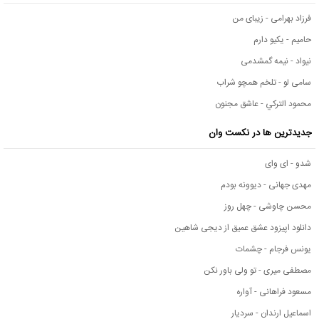
فرزاد بهرامی - زیبای من
حامیم - یکیو دارم
نیواد - نیمه گمشدمی
سامی لو - تلخم همچو شراب
محمود التركي - عاشق مجنون
جدیدترین ها در نکست وان
شدو - ای وای
مهدی جهانی - دیوونه بودم
محسن چاوشی - چهل روز
دانلود اپیزود عشق عمیق از دیجی شاهین
یونس فرجام - چشمات
مصطفی میری - تو ولی باور نکن
مسعود فراهانی - آواره
اسماعیل ارندان - سردیار