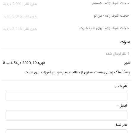
حجت اشرف زاده - همسفر
بدون نظر | 2,991 بازدید
حجت اشرف زاده - من تو
بدون نظر | 3,046 بازدید
حجت اشرف زاده - برای شانه هایت
بدون نظر | 3,146 بازدید
نظرات
1 نظر ارسال شده
کاربر
گفت:
فوریه 19, 2020 در 4:54 ب.ظ
واقعاً آهنگ زیبایی هست، ممنون از مطالب بسیار خوب و آموزنده این سایت
نام شما :
ایمیل :
نظر شما: