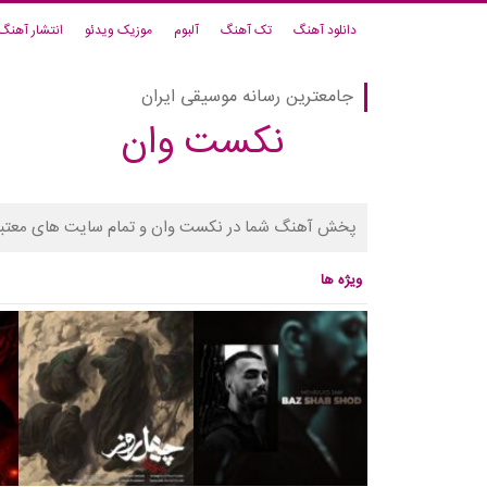
دانلود آهنگ
تک آهنگ
آلبوم
موزیک ویدئو
انتشار آهنگ
جامعترین رسانه موسیقی ایران
نکست وان
پخش آهنگ شما در نکست وان و تمام سایت های معتبر
ویژه ها