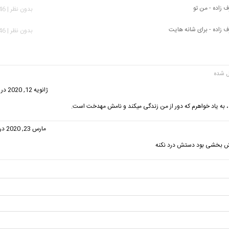
زاده - من تو
بدون نظر | 3,046 بازدید
اده - برای شانه هایت
بدون نظر | 3,146 بازدید
گفت:
ژانویه 12, 2020 در 1:52 ب.ظ
 ، به یاد خواهرم که دور از من زندگی میکند و نامش مهدخت است.
گفت:
مارس 23, 2020 در 3:06 ق.ظ
ش بخشی بود دستش درد نکنه