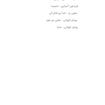
فریدون آسرایی - حسرت
معین زد - خدا رو شکر کن
پیمان کیوانی - غملی بیر سوز
پیمان کیوانی - سارا