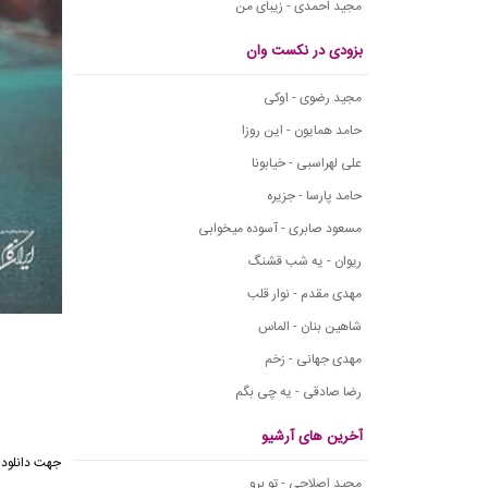
مجید احمدی - زیبای من
بزودی در نکست وان
مجید رضوی - اوکی
حامد همایون - این روزا
علی لهراسبی - خیابونا
حامد پارسا - جزیره
مسعود صابری - آسوده میخوابی
ریوان - یه شب قشنگ
مهدی مقدم - نوار قلب
شاهین بنان - الماس
مهدی جهانی - زخم
رضا صادقی - یه چی بگم
آخرین های آرشیو
جهت دانلود
مجید اصلاحی - تو برو