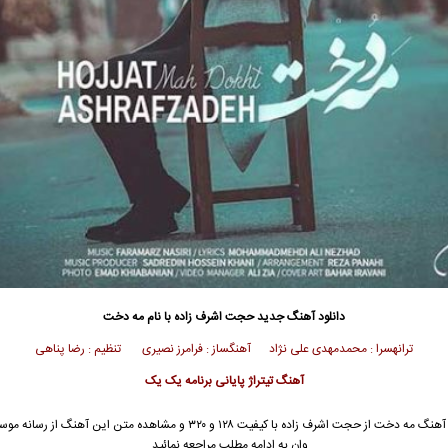
دانلود آهنگ جدید
حجت اشرف زاده
با نام مه دخت
ترانهسرا : محمدمهدی علی نژاد آهنگساز : فرامرز نصیری تنظیم : رضا پناهی
آهنگ تیتراژ پایانی برنامه یک یک
 آهنگ مه دخت از
حجت اشرف زاده
با کیفیت ۱۲۸ و ۳۲۰ و مشاهده متن این آهنگ از رسان
وان به ادامه مطلب مراجعه نمائید …