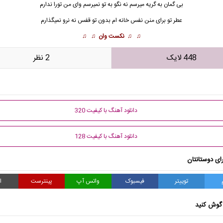
بی گمان به گریه میرسم نه نگو به تو نمیرسم وای من تورا ندارم
عطر تو برای منن نفس خانه ام بدون تو قفس نه نرو نمیگذارم
♫ ♫
نکست وان
♫ ♫
448 لایک
2 نظر
دانلود آهنگ با کیفیت 320
دانلود آهنگ با کیفیت 128
ای دوستانتان
توییتر
فیسبوک
واتس آپ
پینترست
ا
گوش کنید