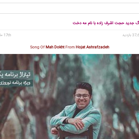
نگ جدید حجت اشرف زاده با نام مه دخت
17th مارس 2018
Song Of
Mah Dokht
From
Hojat Ashrafzadeh