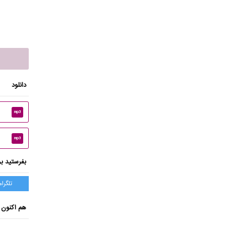
دانلود
mp3
mp3
بفرستید بر
تلگرام
هم اکنون 