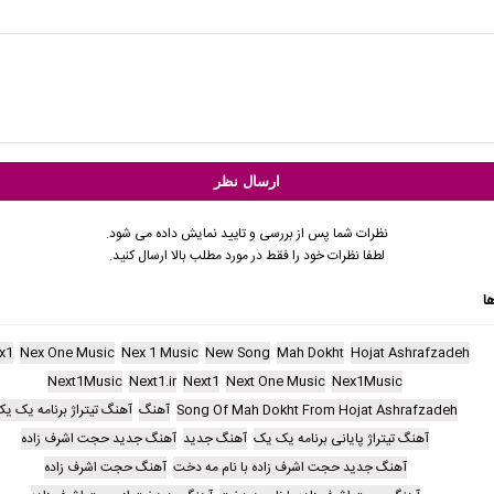
نظرات شما پس از بررسی و تایید نمایش داده می شود.
لطفا نظرات خود را فقط در مورد مطلب بالا ارسال کنید.
ا
x1
Nex One Music
Nex 1 Music
New Song
Mah Dokht
Hojat Ashrafzadeh
Next1Music
Next1.ir
Next1
Next One Music
Nex1Music
Song Of Mah Dokht From Hojat Ashrafzadeh
آهنگ
آهنگ تیتراژ برنامه یک ی
آهنگ تیتراژ پایانی برنامه یک یک
آهنگ جدید
آهنگ جدید حجت اشرف زاده
آهنگ جدید حجت اشرف زاده با نام مه دخت
آهنگ حجت اشرف زاده