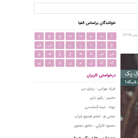
خوانندگان براساس الفبا
ا
ب
پ
ت
ث
ج
چ
ح
خ
د
ذ
ر
ز
ژ
س
ش
ص
ض
ط
ظ
ع
غ
ف
ق
ک
گ
ل
م
ن
و
ه
ی
درخواستی کاربران
فرزاد بهرامی - زیبای من
حامیم - یکیو دارم
نیواد - نیمه گمشدمی
سامی لو - تلخم همچو شراب
محمود التركي - عاشق مجنون