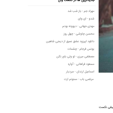
جدیدترین ها در نکست وان
مهراد جم - باز شب شد
شدو - ای وای
مهدی جهانی - دیوونه بودم
محسن چاوشی - چهل روز
دانلود اپیزود عشق عمیق از دیجی شاهین
یونس فرجام - چشمات
مصطفی میری - تو ولی باور نکن
مسعود فراهانی - آواره
اسماعیل ارندان - سردیار
مرتضی باب - ممنونم ازت
ه موسیقی نکست