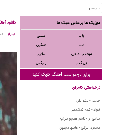
دانلود آه
موزیک ها براساس سبک ها
تیتراژ
, 37,601 بازدید
پاپ
سنتی
شاد
غمگین
نوحه و مداحی
ملایم
بی کلام
رمیکس
برای درخواست آهنگ کلیک کنید
درخواستی کاربران
حامیم - یکیو دارم
نیواد - نیمه گمشدمی
سامی لو - تلخم همچو شراب
محمود التركي - عاشق مجنون