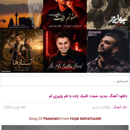
دانلود آهنگ جدید حجت اشرف زاده با نام پاییزی ام
تک آهنگ
, 5,962 بازدید
6th فوریه 2020
Song Of
Paeeziam
From
Hojat Ashrafzadeh