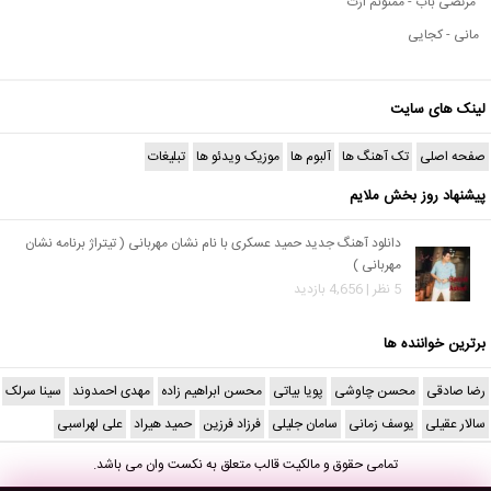
مرتضی باب - ممنونم ازت
مانی - کجایی
لینک های سایت
صفحه اصلی
تک آهنگ ها
آلبوم ها
موزیک ویدئو ها
تبلیغات
پیشنهاد روز بخش ملایم
دانلود آهنگ جدید حمید عسکری با نام نشان مهربانی ( تیتراژ برنامه نشان
مهربانی )
5 نظر | 4,656 بازدید
برترین خواننده ها
رضا صادقی
محسن چاوشی
پویا بیاتی
محسن ابراهیم زاده
مهدی احمدوند
سینا سرلک
سالار عقیلی
یوسف زمانی
سامان جلیلی
فرزاد فرزین
حمید هیراد
علی لهراسبی
تمامی حقوق و مالکیت قالب متعلق به
نکست وان
می باشد.