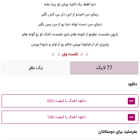
دنیا فقط یک ثانیه پیش تو زیبا بشه
زیبای من امیدو از این دل بی کس نگیر
دنیای من دست توئه دنیا رو از من پس نگیر
بارون نشست عطرتو از شونه هام بازم نشست اشک تو رو گونه هام
پاییزی ام
از خیابونا بپرس حالم رو از چتر و بارونا بپرس
♫ ♫
نکست وان
♫ ♫
77 لایک
يک نظر
دانلود
دانلود آهنگ با کیفیت 320
mp3
دانلود آهنگ با کیفیت 128
mp3
بفرستید برای دوستانتان