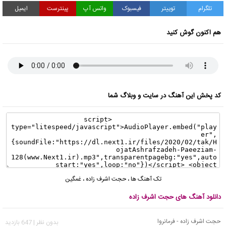
تلگرام
توییتر
فیسبوک
واتس آپ
پینترست
ایمیل
هم اکنون گوش کنید
کد پخش این آهنگ در سایت و وبلاگ شما
تک آهنگ ها
،
حجت اشرف زاده
،
غمگین
دانلود آهنگ های حجت اشرف زاده
حجت اشرف زاده - فرمانروا
بدون نظر | 647 بازدید