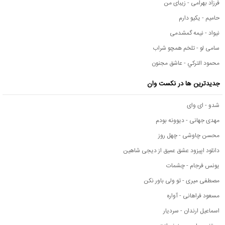
فرزاد بهرامی - زیبای من
حامیم - یکیو دارم
نیواد - نیمه گمشدمی
سامی لو - تلخم همچو شراب
محمود التركي - عاشق مجنون
جدیدترین ها در نکست وان
شدو - ای وای
مهدی جهانی - دیوونه بودم
محسن چاوشی - چهل روز
دانلود اپیزود عشق عمیق از دیجی شاهین
یونس فرجام - چشمات
مصطفی میری - تو ولی باور نکن
مسعود فراهانی - آواره
اسماعیل ارندان - سردیار