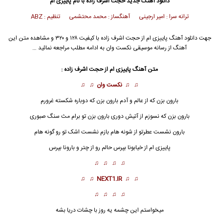
دانلود آهنگ جدید
حجت اشرف زاده با نام پاییزی ام
ترانه سرا : امیر ارجینی آهنگساز : محمد محتشمی تنظیم : ABZ
جهت دانلود آهنگ پاییزی ام از حجت اشرف زاده با کیفیت ۱۲۸ و ۳۲۰ و مشاهده متن این
آهنگ از رسانه موسیقی نکست وان به ادامه مطلب مراجعه نمائید …
متن آهنگ پاییزی ام از حجت اشرف زاده :
♫ ♫
نکست وان
♫ ♫
بارون بزن که از عالم و آدم بارون بزن که دوباره شکسته غرورم
بارون بزن که نسوزم از آتیش دوری بارون بزن تو برام مث سنگ صبوری
بارون نشست عطرتو از شونه هام بازم نشست اشک تو رو گونه هام
پاییزی ام
از خیابونا بپرس حالم رو از چتر و بارونا بپرس
♫ ♫ ♫ ♫
♫ ♫
NEXT1.IR
♫ ♫
♫ ♫ ♫ ♫
میخواستم این چشمه یه روز با چشات دریا بشه