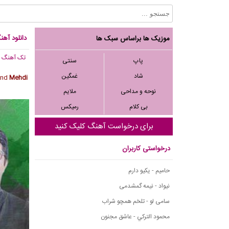
دانلود آه
موزیک ها براساس سبک ها
تک آهنگ
, ,921
پاپ
سنتی
شاد
غمگین
And
Mehdi
نوحه و مداحی
ملایم
بی کلام
رمیکس
برای درخواست آهنگ کلیک کنید
درخواستی کاربران
حامیم - یکیو دارم
نیواد - نیمه گمشدمی
سامی لو - تلخم همچو شراب
محمود التركي - عاشق مجنون