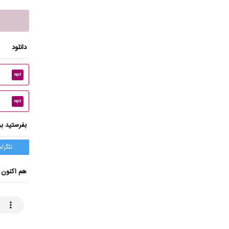
دانلود
mp3
mp3
بفرستید بر
تلگرام
هم اکنون 