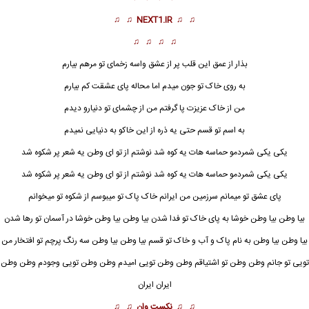
♫ ♫
NEXT1.IR
♫ ♫
♫ ♫ ♫ ♫
بذار از عمق این قلب پر از عشق واسه زخمای تو مرهم بیارم
به روی خاک تو جون میدم اما محاله پای عشقت کم بیارم
من از خاک عزیزت پا گرفتم من از چشمای تو دنیارو دیدم
به اسم تو قسم حتی یه ذره از این خاکو به دنیایی نمیدم
یکی یکی شمردمو حماسه هات یه کوه شد نوشتم از تو ای وطن یه شعر پر شکوه شد
یکی یکی شمردمو حماسه هات یه کوه شد نوشتم از تو ای وطن یه شعر پر شکوه شد
پای عشق تو میمانم سرزمین من ایرانم خاک پاک تو میبوسم از شکوه تو میخوانم
بیا وطن بیا وطن خوشا به پای خاک تو فدا شدن بیا وطن بیا وطن خوشا در آسمان تو رها شدن
بیا وطن بیا وطن به نام پاک و آب و خاک تو قسم بیا وطن بیا وطن سه رنگ پرچم تو افتخار من
تویی تو جانم وطن وطن تو اشتیاقم وطن وطن تویی امیدم وطن وطن تویی وجودم وطن وطن
ایران
ایران
♫ ♫
نکست وان
♫ ♫