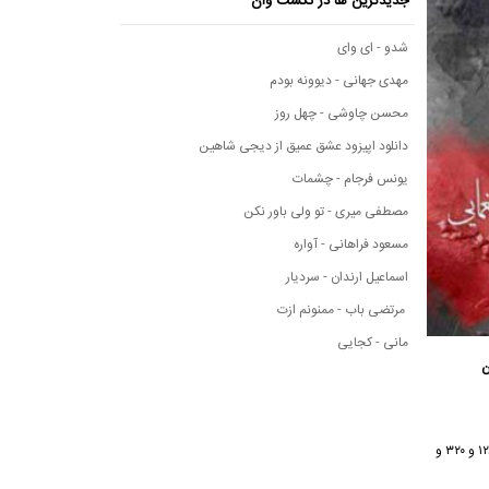
جدیدترین ها در نکست وان
شدو - ای وای
مهدی جهانی - دیوونه بودم
محسن چاوشی - چهل روز
دانلود اپیزود عشق عمیق از دیجی شاهین
یونس فرجام - چشمات
مصطفی میری - تو ولی باور نکن
مسعود فراهانی - آواره
اسماعیل ارندان - سردیار
مرتضی باب - ممنونم ازت
مانی - کجایی
ن
با کیفیت ۱۲۸ و ۳۲۰ و