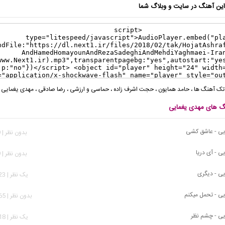
ن آهنگ در سایت و وبلاگ شما
تک آهنگ ها
،
حامد همایون
،
حجت اشرف زاده
،
حماسی و ارزشی
،
رضا صادقی
،
مهدی یغمایی
نگ های مهدی یغمایی
یی - عاشق کشی
بدون نظر | 509 بازدید
ی - آی دریا
بدون نظر | 779 بازدید
ی - دیگری
يک نظر | 2,123 بازدید
ی - تحمل میکنم
بدون نظر | 7,565 بازدید
ی - چشم نظر
يک نظر | 3,218 بازدید