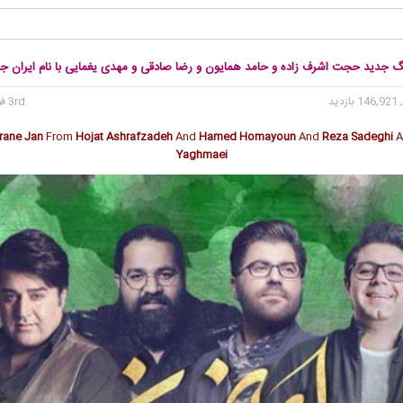
نگ جدید حجت اشرف زاده و حامد همایون و رضا صادقی و مهدی یغمایی با نام ایران ج
146 بازدید
3rd فوریه 2018
Irane Jan
From
Hojat Ashrafzadeh
And
Hamed Homayoun
And
Reza Sadeghi
Yaghmaei