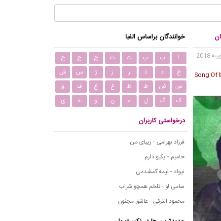
ان
خوانندگان براساس الفبا
ا
ب
پ
ت
ث
ج
چ
ح
خ
د
ذ
ر
ز
ژ
س
ش
Song Of
ص
ض
ط
ظ
ع
غ
ف
ق
ک
گ
ل
م
ن
و
ه
ی
درخواستی کاربران
فرزاد بهرامی - زیبای من
حامیم - یکیو دارم
نیواد - نیمه گمشدمی
سامی لو - تلخم همچو شراب
محمود التركي - عاشق مجنون