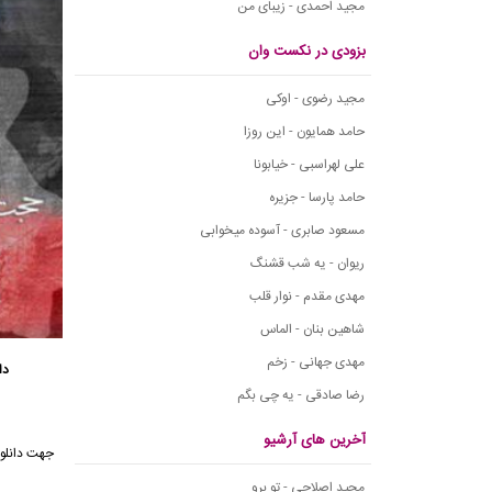
مجید احمدی - زیبای من
بزودی در نکست وان
مجید رضوی - اوکی
حامد همایون - این روزا
علی لهراسبی - خیابونا
حامد پارسا - جزیره
مسعود صابری - آسوده میخوابی
ریوان - یه شب قشنگ
مهدی مقدم - نوار قلب
شاهین بنان - الماس
مهدی جهانی - زخم
دا
رضا صادقی - یه چی بگم
آخرین های آرشیو
جهت دانلود
مجید اصلاحی - تو برو