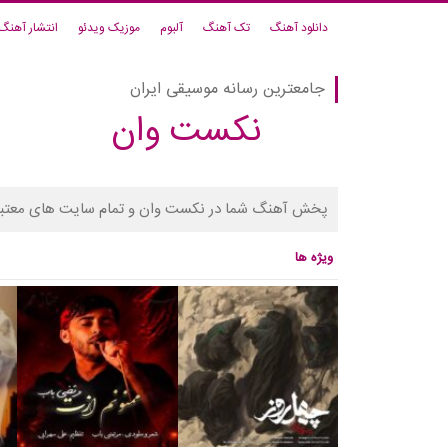
دانلود آهنگ
تک آهنگ
آلبوم
موزیک ویدئو
انتشار آهنگ
جامعترین رسانه موسیقی ایران
نکست وان
پخش آهنگ شما در نکست وان و تمام سایت های معتبر
ویژه ها