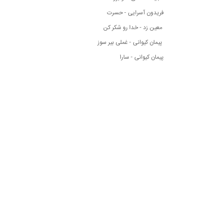
فریدون آسرایی - حسرت
معین زد - خدا رو شکر کن
پیمان کیوانی - غملی بیر سوز
پیمان کیوانی - سارا