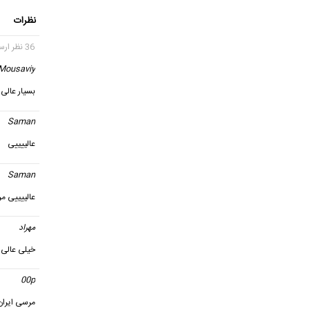
نظرات
36 نظر ارسال شده
Mousaviy
بسیار عالی. 
Saman
عالییییی
Saman
عالییییی مر
مهراد
گ
خیلی عالی
00p
گ
مرسی ایران 