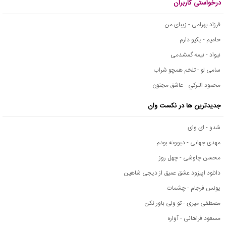
درخواستی کاربران
فرزاد بهرامی - زیبای من
حامیم - یکیو دارم
نیواد - نیمه گمشدمی
سامی لو - تلخم همچو شراب
محمود التركي - عاشق مجنون
جدیدترین ها در نکست وان
شدو - ای وای
مهدی جهانی - دیوونه بودم
محسن چاوشی - چهل روز
دانلود اپیزود عشق عمیق از دیجی شاهین
یونس فرجام - چشمات
مصطفی میری - تو ولی باور نکن
مسعود فراهانی - آواره