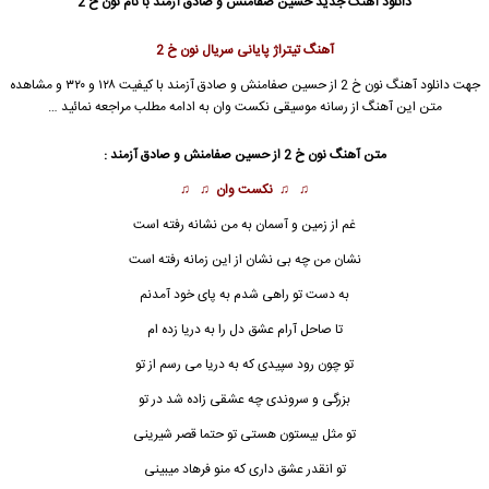
دانلود آهنگ جدید
حسین صفامنش و صادق آزمند با نام نون خ 2
آهنگ تیتراژ پایانی سریال نون خ 2
جهت دانلود آهنگ نون خ 2 از حسین صفامنش و صادق آزمند با کیفیت ۱۲۸ و ۳۲۰ و مشاهده
متن این آهنگ از رسانه موسیقی نکست وان به ادامه مطلب مراجعه نمائید …
متن آهنگ نون خ 2 از حسین صفامنش و صادق آزمند :
♫ ♫
نکست وان
♫ ♫
غم از زمین و آسمان به من نشانه رفته است
نشان من چه بی نشان از این زمانه رفته است
به دست تو راهی شدم به پای خود آمدنم
تا صاحل آرام عشق دل را به دریا زده ام
تو چون رود سپیدی که به دریا می رسم از تو
بزرگی و سروندی چه عشقی زاده شد در تو
تو مثل بیستون هستی تو حتما قصر شیرینی
تو انقدر عشق داری که منو فرهاد میبینی