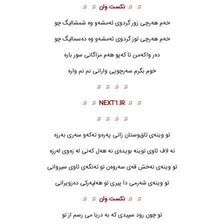
♫ ♫
نکست وان
♫ ♫
خه‌م هه‌رچی زور گردوی ئه‌مشه‌و وه شمشالیگ چو
خه‌م هه‌رچی توز گردوی ئه‌مشه‌و وه ده‌سمالیگ چو
ده‌ر واکه‌من تا که‌پو هه‌م مزاگانی سور باره
خوم بگرم سه‌رچوپی وارانی نم نم واره
♫ ♫ ♫ ♫
♫ ♫
NEXT1.IR
♫ ♫
♫ ♫ ♫ ♫
تو وینه‌ی تاق‌وستان زانی په‌ره‌و ته‌که‌و سه‌ری به‌رزه
نه لاف ئاوی توینه بویده‌ی نه هه‌ل که‌نی له زه‌وی له‌رزه
تو وینه‌ی نه‌خش قه‌ی سه‌روه‌ن تو ته‌نگه‌ی ئاوی سیروانی
تو وینه‌ی شه‌رمی دا پیری تو هه‌لپه‌رکی ده‌زویرانی
♫ ♫
نکست وان
♫ ♫
تو چون رود سپیدی که به دریا می رسم از تو