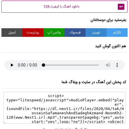
دانلود آهنگ با کیفیت 128
mp3
بفرستید برای دوستانتان
تلگرام
توییتر
فیسبوک
واتس آپ
پینترست
ایمیل
هم اکنون گوش کنید
کد پخش این آهنگ در سایت و وبلاگ شما