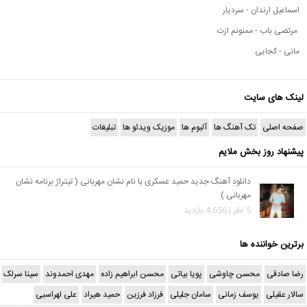
اسماعیل ارندان - سردیار
مرتضی باب - ممنونم ازت
مانی - کجایی
لینک های سایت
صفحه اصلی
تک آهنگ ها
آلبوم ها
موزیک ویدئو ها
تبلیغات
پیشنهاد روز بخش ملایم
دانلود آهنگ جدید حمید عسکری با نام نشان مهربانی ( تیتراژ برنامه نشان
مهربانی )
5 نظر | 4,656 بازدید
برترین خواننده ها
رضا صادقی
محسن چاوشی
پویا بیاتی
محسن ابراهیم زاده
مهدی احمدوند
سینا سرلک
سالار عقیلی
یوسف زمانی
سامان جلیلی
فرزاد فرزین
حمید هیراد
علی لهراسبی