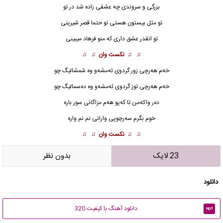
بزرگی و سروندی چه عشقی زاده شد در تو
تو مثل بیستون هستی تو حتما قصر شیرینی
تو انقدر عشق داری که منو فرهاد میبینی
♫ ♫
نکست وان
♫ ♫
خه‌م هه‌رچی زور گردوی ئه‌مشه‌و وه شمشالیگ چو
خه‌م هه‌رچی توز گردوی ئه‌مشه‌و وه ده‌سمالیگ چو
ده‌ر واکه‌من تا که‌پو هه‌م مزاگانی سور باره
خوم بگرم سه‌رچوپی وارانی نم نم واره
♫ ♫
نکست وان
♫ ♫
23 لایک
بدون نظر
دانلود
دانلود آهنگ با کیفیت 320
mp3