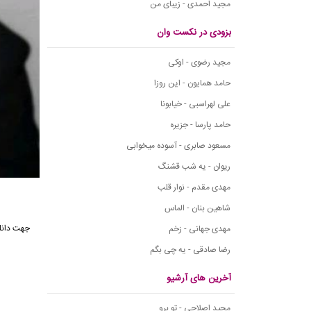
مجید احمدی - زیبای من
بزودی در نکست وان
مجید رضوی - اوکی
حامد همایون - این روزا
علی لهراسبی - خیابونا
حامد پارسا - جزیره
مسعود صابری - آسوده میخوابی
ریوان - یه شب قشنگ
مهدی مقدم - نوار قلب
شاهین بنان - الماس
جهت دانل
مهدی جهانی - زخم
رضا صادقی - یه چی بگم
آخرین های آرشیو
مجید اصلاحی - تو برو