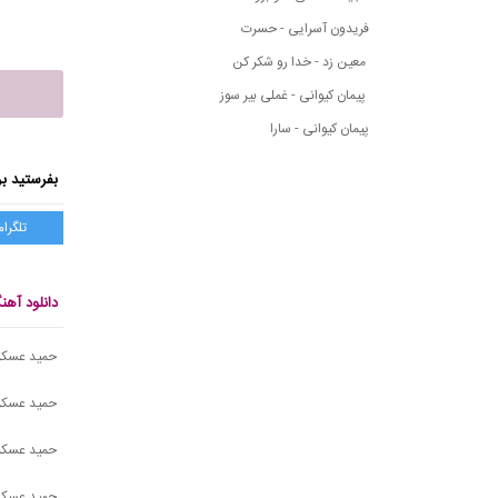
فریدون آسرایی - حسرت
معین زد - خدا رو شکر کن
پیمان کیوانی - غملی بیر سوز
پیمان کیوانی - سارا
بفرستید بر
تلگرام
دانلود آه
حمید عسکری
حمید عسکر
حمید عسکر
حمید عسکری