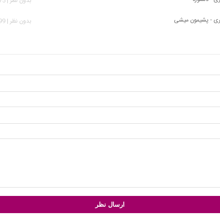
بدون نظر | 1,175 بازدید
ی - پشیمون میشی
بدون نظر | 2,399 بازدید