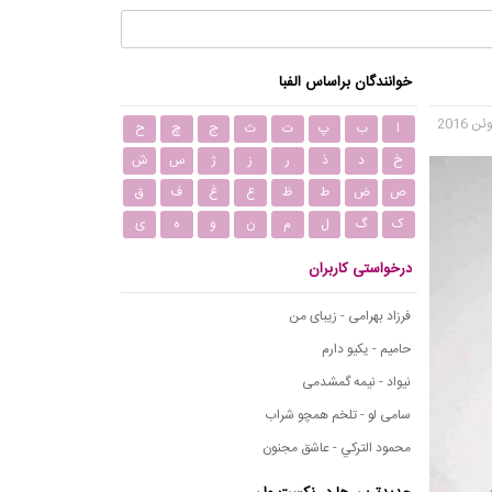
خوانندگان براساس الفبا
ا
ب
پ
ت
ث
ج
چ
ح
خ
د
ذ
ر
ز
ژ
س
ش
ص
ض
ط
ظ
ع
غ
ف
ق
ک
گ
ل
م
ن
و
ه
ی
درخواستی کاربران
فرزاد بهرامی - زیبای من
حامیم - یکیو دارم
نیواد - نیمه گمشدمی
سامی لو - تلخم همچو شراب
محمود التركي - عاشق مجنون