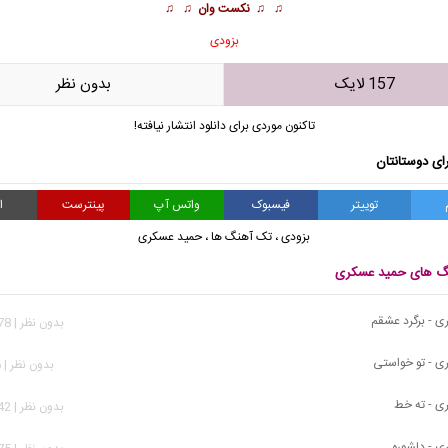
♫ ♫
نکست وان
♫ ♫
بزودی
157 لایک
بدون نظر
تاکنون موردی برای دانلود انتشار نیافته!
ای دوستانتان
توییتر
فیسبوک
واتس آپ
پینترست
ا
بزودی
،
تک آهنگ ها
،
حمید عسکری
نگ های حمید عسکری
 - برگرد عشقم
بدون نظر | 1,078 بازدید
ی - تو خواستی
بدون نظر | 906 بازدید
ی - ته خط
بدون نظر | 1,642 بازدید
 - دلشوره