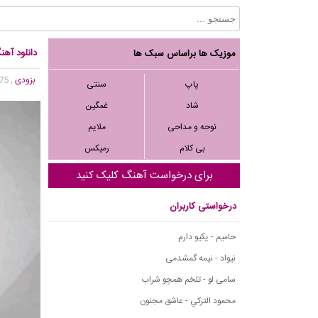
دانلود آه
موزیک ها براساس سبک ها
بزودی
, 8,975 بازدید
پاپ
سنتی
شاد
غمگین
نوحه و مداحی
ملایم
بی کلام
رمیکس
برای درخواست آهنگ کلیک کنید
درخواستی کاربران
حامیم - یکیو دارم
نیواد - نیمه گمشدمی
سامی لو - تلخم همچو شراب
محمود التركي - عاشق مجنون