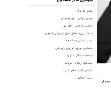
جدیدترین ها در نکست وان
شدو - ای وای
مهدی جهانی - دیوونه بودم
محسن چاوشی - چهل روز
دانلود اپیزود عشق عمیق از دیجی شاهین
یونس فرجام - چشمات
مصطفی میری - تو ولی باور نکن
مسعود فراهانی - آواره
اسماعیل ارندان - سردیار
مرتضی باب - ممنونم ازت
مانی - کجایی
سانه موسیقی