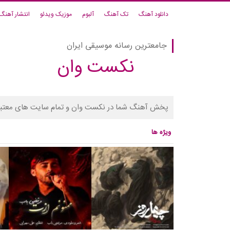
دانلود آهنگ
تک آهنگ
آلبوم
موزیک ویدئو
انتشار آهنگ
جامعترین رسانه موسیقی ایران
نکست وان
پخش آهنگ شما در نکست وان و تمام سایت های معتبر
ویژه ها