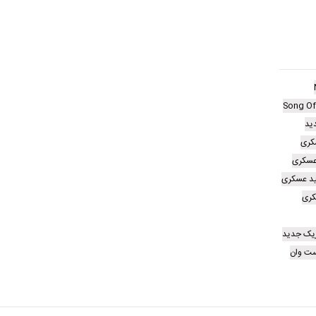
Song Of
ید
کری
عسکری
ید عسکری
کری
زیک جدید
ت وان