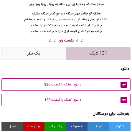
میخوامت قد یه دنیا زیبایی مثله یه رویا ,
رویا
رویا رویا
عشقه تو حالمو بهتر میکنه دردامو کمتر میکنه عشقم
عشقه تو یعنی چقد تو رو میخوام یعنی چقد بهت میام عشقم
چشم تو اینقده جاذبه داره منو به سمتت بیاره عشقم
چشم تو کلید قفل قلبمه فرق داره با چشم همه عشقم
♫ ♫
نکست وان
♫ ♫
131 لایک
يک نظر
دانلود
دانلود آهنگ با کیفیت 320
mp3
دانلود آهنگ با کیفیت 128
mp3
بفرستید برای دوستانتان
تلگرام
توییتر
فیسبوک
واتس آپ
پینترست
ایمیل