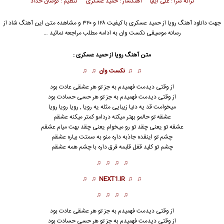
ترانه سرا : علی ایلیا آهنگساز : حمید عسکری تنظیم : کوشان حداد
جهت دانلود آهنگ رویا از
حمید عسکری
با کیفیت ۱۲۸ و ۳۲۰ و مشاهده متن این آهنگ شاد از
رسانه موسیقی نکست وان به ادامه مطلب مراجعه نمائید …
متن آهنگ رویا از
حمید عسکری
:
♫ ♫
نکست وان
♫ ♫
از وقتی دیدمت فهمیدم به جز تو هر عشقی عادت بود
از وقتی دیدمت فهمیدم به جز تو هر حسی حسادت بود
میخوامت قد یه دنیا زیبایی مثله یه رویا ,
رویا
رویا رویا
عشقه تو حالمو بهتر میکنه دردامو کمتر میکنه عشقم
عشقه تو یعنی چقد تو رو میخوام یعنی چقد بهت میام عشقم
چشم تو اینقده جاذبه داره منو به سمتت بیاره عشقم
چشم تو کلید قفل قلبمه فرق داره با چشم همه عشقم
♫ ♫ ♫ ♫
♫ ♫
NEXT1.IR
♫ ♫
♫ ♫ ♫ ♫
از وقتی دیدمت فهمیدم به جز تو هر عشقی عادت بود
از وقتی دیدمت فهمیدم به جز تو هر حسی حسادت بود