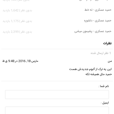
حمید عسکری - ته خط
بدون نظر | 1,642 بازدید
حمید عسکری - دلشوره
بدون نظر | 1,175 بازدید
حمید عسکری - پشیمون میشی
بدون نظر | 2,399 بازدید
نظرات
1 نظر ارسال شده
من
گفت:
مارس 18, 2016 در 9:48 ق.ظ
این یه ترک از آلبوم جدیدش هست
حمید مثل همیشه تکه
نام شما :
ایمیل :