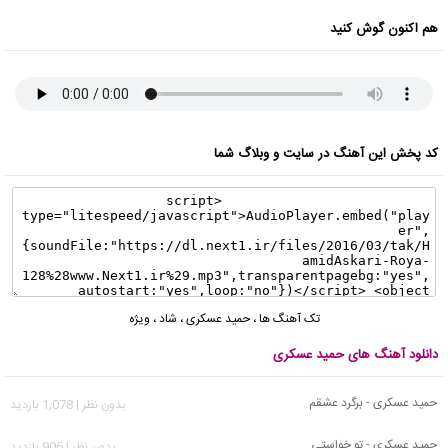
هم اکنون گوش کنید
کد پخش این آهنگ در سایت و وبلاگ شما
تک آهنگ ها
،
حمید عسکری
،
شاد
،
ویژه
دانلود آهنگ های حمید عسکری
حمید عسکری - برگرد عشقم
بدون نظر | 1,078 بازدید
حمید عسکری - تو خواستی
بدون نظر | 906 بازدید