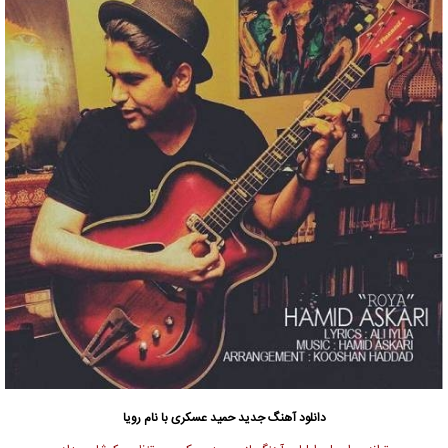
دانلود آهنگ جدید
حمید عسکری
با نام رویا