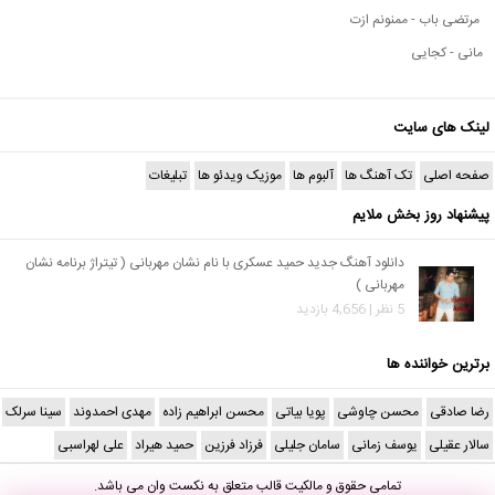
مرتضی باب - ممنونم ازت
مانی - کجایی
لینک های سایت
صفحه اصلی
تک آهنگ ها
آلبوم ها
موزیک ویدئو ها
تبلیغات
پیشنهاد روز بخش ملایم
دانلود آهنگ جدید حمید عسکری با نام نشان مهربانی ( تیتراژ برنامه نشان
مهربانی )
5 نظر | 4,656 بازدید
برترین خواننده ها
رضا صادقی
محسن چاوشی
پویا بیاتی
محسن ابراهیم زاده
مهدی احمدوند
سینا سرلک
سالار عقیلی
یوسف زمانی
سامان جلیلی
فرزاد فرزین
حمید هیراد
علی لهراسبی
تمامی حقوق و مالکیت قالب متعلق به
نکست وان
می باشد.