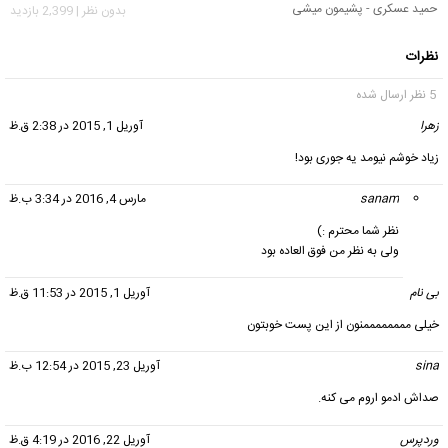
حمید عسکری - پشیمون میشی
بدون نظر | 2,399 بازدید
نظرات
5 نظر ارسال شده
زهرا
گفت:
آوریل 1, 2015 در 2:38 ق.ظ
زیاد خوشم نیومد یه جوری بود!
sanam
گفت:
مارس 4, 2016 در 3:34 ب.ظ
نظر شما محترم :‏)‏
ولی به نظر من فوق العاده بود
بی نام
گفت:
آوریل 1, 2015 در 11:53 ق.ظ
خیلی ممممممممنون از این پست خوبتون
sina
گفت:
آوریل 23, 2015 در 12:54 ب.ظ
صداش ادمو اروم می کنه.
وردپرس
گفت:
آوریل 22, 2016 در 4:19 ق.ظ