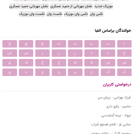
موزیک جدید
نشان مهربانی از حمید عسکری
نشان مهربانی حمید عسکری
نکس وان
نکس وان موزیک
نکست وان
نکست وان موزیک
خوانندگان براساس الفبا
ا
ب
پ
ت
ث
ج
چ
ح
خ
د
ذ
ر
ز
ژ
س
ش
ص
ض
ط
ظ
ع
غ
ف
ق
ک
گ
ل
م
ن
و
ه
ی
درخواستی کاربران
فرزاد بهرامی - زیبای من
حامیم - یکیو دارم
نیواد - نیمه گمشدمی
سامی لو - تلخم همچو شراب
محمود التركي - عاشق مجنون