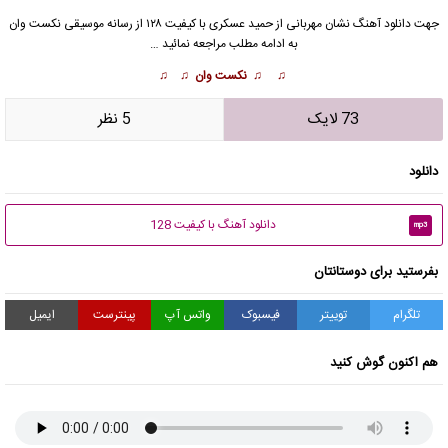
جهت دانلود آهنگ نشان مهربانی از
حمید عسکری
با کیفیت ۱۲۸ از رسانه موسیقی نکست وان
به ادامه مطلب مراجعه نمائید …
♫ ♫ نکست وان ♫ ♫
73 لایک
5 نظر
دانلود
دانلود آهنگ با کیفیت 128
mp3
بفرستید برای دوستانتان
تلگرام
توییتر
فیسبوک
واتس آپ
پینترست
ایمیل
هم اکنون گوش کنید