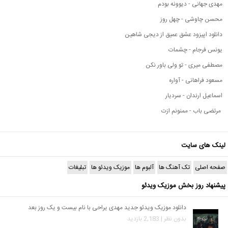
مهدی جهانی - دیوونه بودم
محسن چاوشی - چهل روز
دانلود اپیزود عشق عمیق از دیجی شاهین
یونس فرجام - چشمات
مصطفی میری - تو ولی باور نکن
مسعود فراهانی - آواره
اسماعیل ارندان - سردیار
مرتضی باب - ممنونم ازت
لینک های سایت
صفحه اصلی
تک آهنگ ها
آلبوم ها
موزیک ویدئو ها
تبلیغات
پیشنهاد روز بخش موزیک ویدئو
دانلود موزیک ویدئو جدید مهدی یراحی با نام بیست و یک روز بعد
بدون نظر | 2,183 بازدید