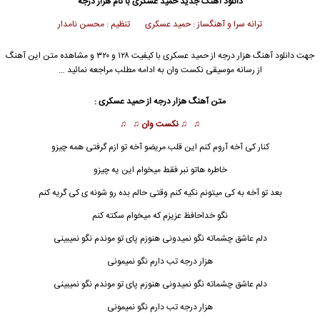
دانلود آهنگ جدید
حمید عسکری با نام هزار درجه
ترانه سرا و آهنگساز : حمید عسکری تنظیم : محسن نامدار
جهت دانلود آهنگ هزار درجه از حمید عسکری با کیفیت ۱۲۸ و ۳۲۰ و مشاهده متن این آهنگ
از رسانه موسیقی نکست وان به ادامه مطلب مراجعه نمائید …
متن آهنگ هزار درجه از حمید عسکری :
♫ ♫
نکست وان
♫ ♫
کنار کی آخه آروم کنم این قلب مریضو آخه تو ازم گرفتی همه چیزو
خاطره هاتو نبر فقط میخوام این یه چیزو
بعد تو آخه به کی میتونم نکیه کنم وقتی حالم بده رو شونه ی کی گریه کنم
نگو خداحافظ عزیزم که میخوام سکته کنم
دلم عاشق چشماته نگو نمیدونی هنوزم پای تو موندم نگو نمیبینی
هزار درجه
تب دارم نگو نمیمونی
دلم عاشق چشماته نگو نمیدونی هنوزم پای تو موندم نگو نمیبینی
هزار درجه تب دارم نگو نمیمونی