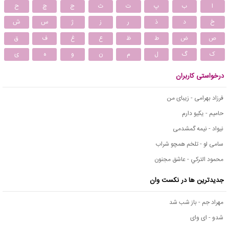
ا
ب
پ
ت
ث
ج
چ
ح
خ
د
ذ
ر
ز
ژ
س
ش
ص
ض
ط
ظ
ع
غ
ف
ق
ک
گ
ل
م
ن
و
ه
ی
درخواستی کاربران
فرزاد بهرامی - زیبای من
حامیم - یکیو دارم
نیواد - نیمه گمشدمی
سامی لو - تلخم همچو شراب
محمود التركي - عاشق مجنون
جدیدترین ها در نکست وان
مهراد جم - باز شب شد
شدو - ای وای