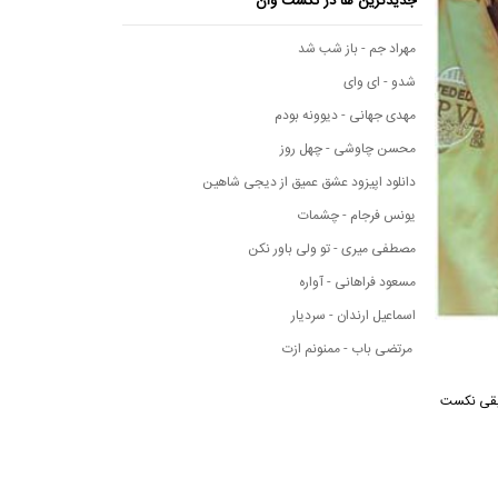
جدیدترین ها در نکست وان
مهراد جم - باز شب شد
شدو - ای وای
مهدی جهانی - دیوونه بودم
محسن چاوشی - چهل روز
دانلود اپیزود عشق عمیق از دیجی شاهین
یونس فرجام - چشمات
مصطفی میری - تو ولی باور نکن
مسعود فراهانی - آواره
اسماعیل ارندان - سردیار
مرتضی باب - ممنونم ازت
 از رسانه موسیقی نکست