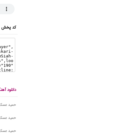
کد پخش ای
دانلود آه
حمید عسکری
حمید عسکر
حمید عسکر