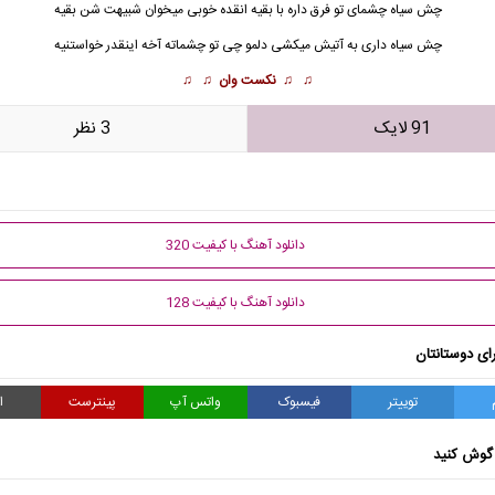
چش سیاه چشمای تو فرق داره با بقیه انقده خوبی میخوان شبیهت شن بقیه
چش سیاه داری به آتیش میکشی دلمو چی تو چشماته آخه اینقدر خواستنیه
♫ ♫
نکست وان
♫ ♫
91 لایک
3 نظر
دانلود آهنگ با کیفیت 320
دانلود آهنگ با کیفیت 128
ای دوستانتان
توییتر
فیسبوک
واتس آپ
پینترست
ا
گوش کنید