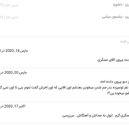
 - دلشوره
بدون نظر | 1,175 بازدید
ی - پشیمون میشی
بدون نظر | 2,399 بازدید
گفت:
مارس 14, 2020 در 11:03 ق.ظ
ده بیرون آقای عسکری
گفت:
مارس 20, 2020 در 3:54 ب.ظ
دمو بیرون دادنه اخه
نفر توسیزده بدر جم شدن میخونن بعدشم اون اقایی که اون اخرش گفت تموم ینی تا اون نمی گ
شو میخوندین؟!
گفت:
اکتبر 17, 2020 در 4:29 ب.ظ
گری گرم . ایول به صداش و آهنگاش . مررررسی .