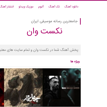
دانلود آهنگ
تک آهنگ
آلبوم
موزیک ویدئو
انتشار آهنگ
جامعترین رسانه موسیقی ایران
نکست وان
پخش آهنگ شما در نکست وان و تمام سایت های معتبر
ویژه ها