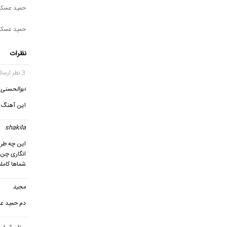
حمید عسکری
حمید عسکر
نظرات
3 نظر ارسال شده
ابوالحسنی
این آهنگ ب
shakila
این چه طرز 
انگاری چن 
شماها کامل
مجید
دم حمید عس