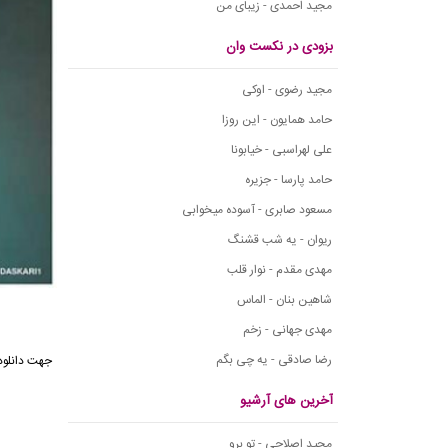
مجید احمدی - زیبای من
بزودی در نکست وان
مجید رضوی - اوکی
حامد همایون - این روزا
علی لهراسبی - خیابونا
حامد پارسا - جزیره
مسعود صابری - آسوده میخوابی
ریوان - یه شب قشنگ
مهدی مقدم - نوار قلب
شاهین بنان - الماس
مهدی جهانی - زخم
رضا صادقی - یه چی بگم
آخرین های آرشیو
مجید اصلاحی - تو برو