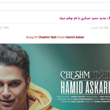
نگ جدید حمید عسکری با نام چشم سیاه
10 بازدید
19th آوریل 2020
Song Of
Cheshm Siah
From
Hamid Askari