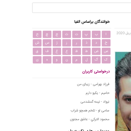
خوانندگان براساس الفبا
ا
ب
پ
ت
ث
ج
چ
ح
خ
د
ذ
ر
ز
ژ
س
ش
ص
ض
ط
ظ
ع
غ
ف
ق
ک
گ
ل
م
ن
و
ه
ی
درخواستی کاربران
فرزاد بهرامی - زیبای من
حامیم - یکیو دارم
نیواد - نیمه گمشدمی
سامی لو - تلخم همچو شراب
محمود التركي - عاشق مجنون