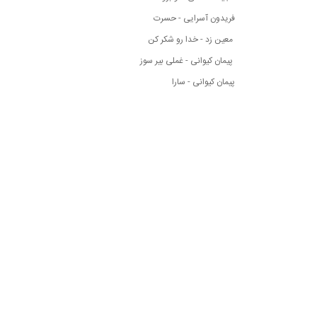
فریدون آسرایی - حسرت
معین زد - خدا رو شکر کن
پیمان کیوانی - غملی بیر سوز
پیمان کیوانی - سارا