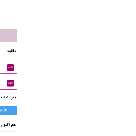
دانلود
mp3
mp3
بفرستید بر
تلگرام
هم اکنون 