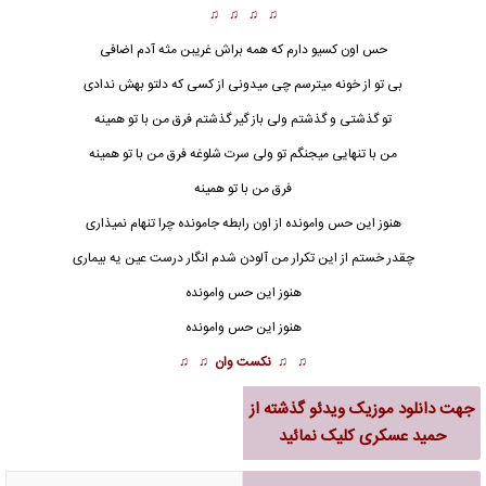
♫ ♫ ♫ ♫
حس اون کسیو دارم که همه براش غریبن مثه آدم اضافی
بی تو از خونه میترسم چی میدونی از کسی که دلتو بهش ندادی
تو گذشتی و گذشتم ولی باز گیر گذشتم فرق من با تو همینه
من با تنهایی میجنگم تو ولی سرت شلوغه فرق من با تو همینه
فرق من با تو همینه
هنوز این حس وامونده از اون رابطه جامونده چرا تنهام نمیذاری
چقدر خستم از این تکرار من آلودن شدم انگار درست عین یه بیماری
هنوز این حس وامونده
هنوز این حس وامونده
♫ ♫
نکست وان
♫ ♫
جهت
دانلود موزیک ویدئو گذشته از
حمید عسکری
کلیک نمائید