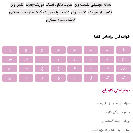
رسانه موسیقی نکست وان
سایت دانلود آهنگ
موزیک جدید
نکس وان
نکس وان موزیک
نکست وان
نکست وان موزیک
گذشته از حمید عسکری
گذشته حمید عسکری
خوانندگان براساس الفبا
ا
ب
پ
ت
ث
ج
چ
ح
خ
د
ذ
ر
ز
ژ
س
ش
ص
ض
ط
ظ
ع
غ
ف
ق
ک
گ
ل
م
ن
و
ه
ی
درخواستی کاربران
فرزاد بهرامی - زیبای من
حامیم - یکیو دارم
نیواد - نیمه گمشدمی
سامی لو - تلخم همچو شراب