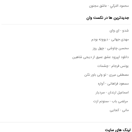
محمود التركي - عاشق مجنون
جدیدترین ها در نکست وان
شدو - ای وای
مهدی جهانی - دیوونه بودم
محسن چاوشی - چهل روز
دانلود اپیزود عشق عمیق از دیجی شاهین
یونس فرجام - چشمات
مصطفی میری - تو ولی باور نکن
مسعود فراهانی - آواره
اسماعیل ارندان - سردیار
مرتضی باب - ممنونم ازت
مانی - کجایی
لینک های سایت