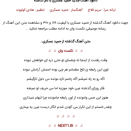
دانلود آهنگ جدید
حمید عسکری با نام گذشته
ترانه سرا : مریم فلاح آهنگساز : حمید عسکری تنظیم : هادی کولیوند
جهت دانلود آهنگ گذشته از حمید عسکری با کیفیت ۱۲۸ و ۳۲۰ و مشاهده متن این آهنگ از
رسانه موسیقی نکست وان به ادامه مطلب مراجعه نمائید …
متن آهنگ
گذشته
از حمید عسکری :
♫ ♫
نکست وان
♫ ♫
وقت رفتنت از اینجا ته چشمای تو حتی ذره ای خواهش نبوده
توی این رابطه ی تلخ مطمئنم هر چی بوده اسمش آرامش نبوده
اگه رو به راه نمیشم اگه زخمم تازه مونده من دلیل تازگیشم
فکر روزای
گذشته
عین خود سوزیه اما من حریف تو نمیشه
هنوز این حس وامونده از اون رابطه جامونده چرا تنهام نمیذاری
چقدر خستم از این تکرار من آلودن شدم انگار درست عین یه بیماری
♫ ♫ ♫ ♫
♫ ♫
NEXT1.IR
♫ ♫