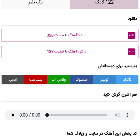
122 لایک
يک نظر
دانلود
دانلود آهنگ با کیفیت 320
mp3
دانلود آهنگ با کیفیت 128
mp3
بفرستید برای دوستانتان
تلگرام
توییتر
فیسبوک
واتس آپ
پینترست
ایمیل
هم اکنون گوش کنید
کد پخش این آهنگ در سایت و وبلاگ شما