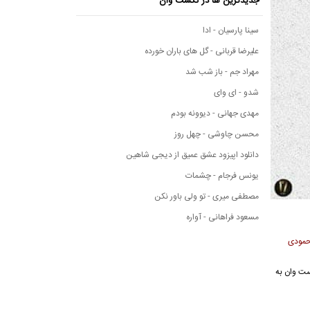
جدیدترین ها در نکست وان
سینا پارسیان - ادا
علیرضا قربانی - گل های باران خورده
مهراد جم - باز شب شد
شدو - ای وای
مهدی جهانی - دیوونه بودم
محسن چاوشی - چهل روز
دانلود اپیزود عشق عمیق از دیجی شاهین
یونس فرجام - چشمات
مصطفی میری - تو ولی باور نکن
مسعود فراهانی - آواره
محمودی
 نکست وان به