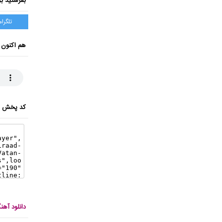
بفرستید بر
تلگرام
هم اکنون 
کد پخش ای
دانلود آه