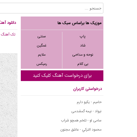
دانلود آهن
موزیک ها براساس سبک ها
تک آهنگ
, 153
پاپ
سنتی
شاد
غمگین
نوحه و مداحی
ملایم
بی کلام
رمیکس
برای درخواست آهنگ کلیک کنید
درخواستی کاربران
حامیم - یکیو دارم
نیواد - نیمه گمشدمی
سامی لو - تلخم همچو شراب
محمود التركي - عاشق مجنون