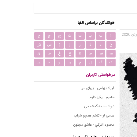
خوانندگان براساس الفبا
ا
ب
پ
ت
ث
ج
چ
ح
خ
د
ذ
ر
ز
ژ
س
ش
ص
ض
ط
ظ
ع
غ
ف
ق
ک
گ
ل
م
ن
و
ه
ی
درخواستی کاربران
فرزاد بهرامی - زیبای من
حامیم - یکیو دارم
نیواد - نیمه گمشدمی
سامی لو - تلخم همچو شراب
محمود التركي - عاشق مجنون