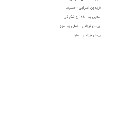
فریدون آسرایی - حسرت
معین زد - خدا رو شکر کن
پیمان کیوانی - غملی بیر سوز
پیمان کیوانی - سارا