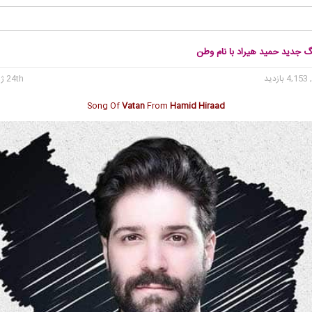
گ جدید حمید هیراد با نام وطن
4, بازدید
24th ژوئن 2020
Song Of
Vatan
From
Hamid Hiraad