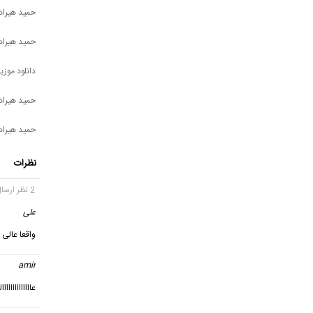
حمید هیراد
حمید هیراد 
دانلود موزی
حمید هیراد
حمید هیراد
نظرات
2 نظر ارسال شده
علی
گف
واقعا عالی
amir
گ
عاااااااااااااا