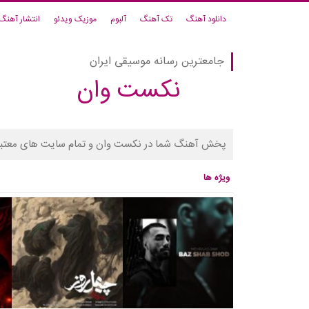
دانلود آهنگ
تک آهنگ
آلبوم
موزیک ویدئو
انتشار آهنگ
جامعترین رسانه موسیقی ایران
نکست وان
پخش آهنگ شما در نکست وان و تمام سایت های معتبر
ویژه ها