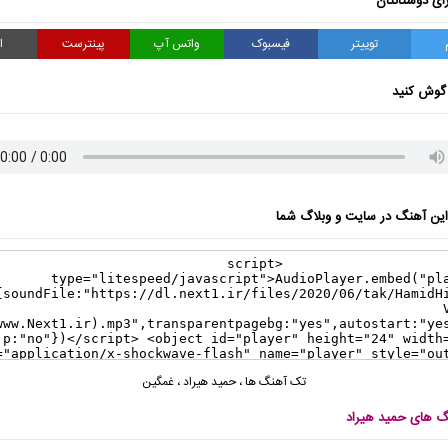
ای دوستانتان
توییتر
فیسبوک
واتس آپ
پینترست
ا
گوش کنید
ن آهنگ در سایت و وبلاگ شما
تک آهنگ ها
،
حمید هیراد
،
غمگین
نگ های حمید هیراد