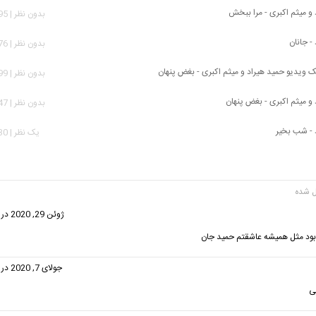
 و میثم اکبری - مرا ببخش
بدون نظر | 1,595 بازدید
- جانان
بدون نظر | 2,376 بازدید
ک ویدیو حمید هیراد و میثم اکبری - بغض پنهان
بدون نظر | 2,099 بازدید
 و میثم اکبری - بغض پنهان
بدون نظر | 3,747 بازدید
 - شب بخیر
يک نظر | 4,730 بازدید
ت:
ژوئن 29, 2020 در 4:27 ب.ظ
 بود مثل همیشه عاشقتم حمید جان
فت:
جولای 7, 2020 در 4:23 ب.ظ
لی