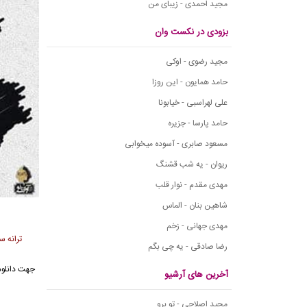
مجید احمدی - زیبای من
بزودی در نکست وان
مجید رضوی - اوکی
حامد همایون - این روزا
علی لهراسبی - خیابونا
حامد پارسا - جزیره
مسعود صابری - آسوده میخوابی
ریوان - یه شب قشنگ
مهدی مقدم - نوار قلب
شاهین بنان - الماس
مهدی جهانی - زخم
ترانه س
رضا صادقی - یه چی بگم
جهت دانلو
آخرین های آرشیو
مجید اصلاحی - تو برو