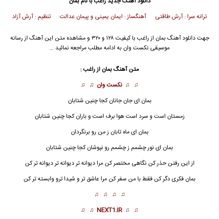
دانلود آهنگ جدید
راغب
با نام بمان
ترانه سرا : آرش طاقتی آهنگساز : ایمان یمینی و پیمان عدالت تنظیم : آرش آزاد
جهت دانلود آهنگ بمان از
راغب
با کیفیت ۱۲۸ و ۳۲۰ و مشاهده متن این آهنگ از رسانه
موسیقی نکست وان به ادامه مطلب مراجعه نمائید …
متن آهنگ بمان از
راغب
:
♫ ♫
نکست وان
♫ ♫
بمان ای جان جانان کجا چنین شتابان
زمستان است و سرد است هوا برف است و باران کجا چنین شتابان
بمان ای ماه تابان ز من رو برنگردان
بمان
ای نور چشمم ز چشمم رو نپوشان کجا چنین شتابان
از این رفتن حذر کن نگاهی مختصر کن مرا دیوانه تر دیوانه تر دیوانه تر کن
بمان فکری دگر کن فقط با من سفر کن مرا عاشق تر و شیدا ترو وابسته تر کن
♫ ♫ ♫ ♫
♫ ♫
NEXT1.IR
♫ ♫