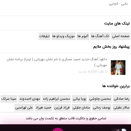
مانی - کجایی
لینک های سایت
صفحه اصلی
تک آهنگ ها
آلبوم ها
موزیک ویدئو ها
تبلیغات
پیشنهاد روز بخش ملایم
دانلود آهنگ جدید حمید عسکری با نام نشان مهربانی ( تیتراژ برنامه نشان
مهربانی )
5 نظر | 4,658 بازدید
برترین خواننده ها
رضا صادقی
محسن چاوشی
پویا بیاتی
محسن ابراهیم زاده
مهدی احمدوند
سینا سرلک
سالار عقیلی
یوسف زمانی
سامان جلیلی
فرزاد فرزین
حمید هیراد
علی لهراسبی
تمامی حقوق و مالکیت قالب متعلق به
نکست وان
می باشد.