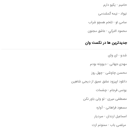
حامیم - یکیو دارم
نیواد - نیمه گمشدمی
سامی لو - تلخم همچو شراب
محمود التركي - عاشق مجنون
جدیدترین ها در نکست وان
شدو - ای وای
مهدی جهانی - دیوونه بودم
محسن چاوشی - چهل روز
دانلود اپیزود عشق عمیق از دیجی شاهین
یونس فرجام - چشمات
مصطفی میری - تو ولی باور نکن
مسعود فراهانی - آواره
اسماعیل ارندان - سردیار
مرتضی باب - ممنونم ازت