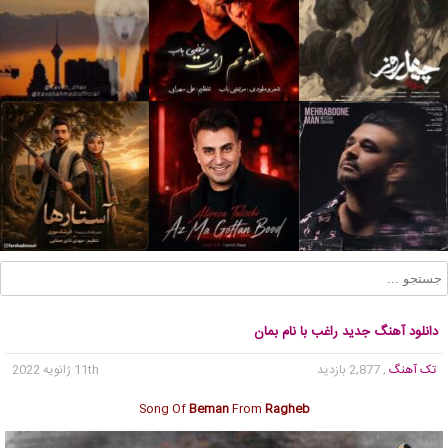
دانلود آهنگ جدید راغب با نام بمان
تک آهنگ
, 2,877 بازدید
11th ژانویه 2022
Song Of
Beman
From
Ragheb