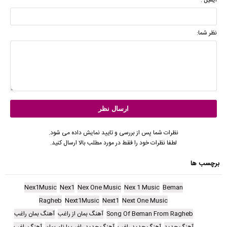
نظر شما:
نظرات شما پس از بررسی و تایید نمایش داده می شود.
لطفا نظرات خود را فقط در مورد مطلب بالا ارسال کنید.
برچسب ها
Nex1Music
Nex1
Nex One Music
Nex 1 Music
Beman
Ragheb
Next1Music
Next1
Next One Music
Song Of Beman From Ragheb
آهنگ بمان از راغب
آهنگ بمان راغب
آهنگ جدید
آهنگ جدید راغب
آهنگ جدید راغب با نام بمان
آهنگ راغب