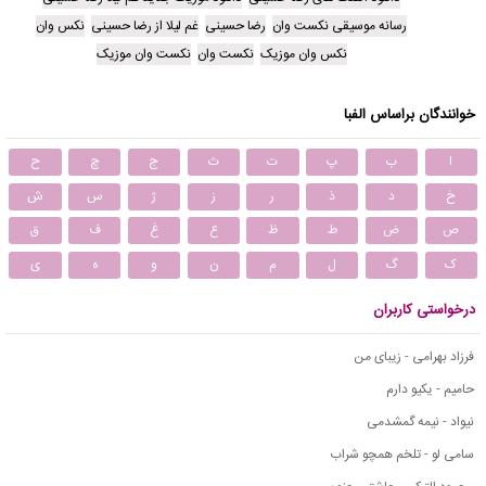
رسانه موسیقی نکست وان
رضا حسینی
غم لیلا از رضا حسینی
نکس وان
نکس وان موزیک
نکست وان
نکست وان موزیک
خوانندگان براساس الفبا
ا
ب
پ
ت
ث
ج
چ
ح
خ
د
ذ
ر
ز
ژ
س
ش
ص
ض
ط
ظ
ع
غ
ف
ق
ک
گ
ل
م
ن
و
ه
ی
درخواستی کاربران
فرزاد بهرامی - زیبای من
حامیم - یکیو دارم
نیواد - نیمه گمشدمی
سامی لو - تلخم همچو شراب