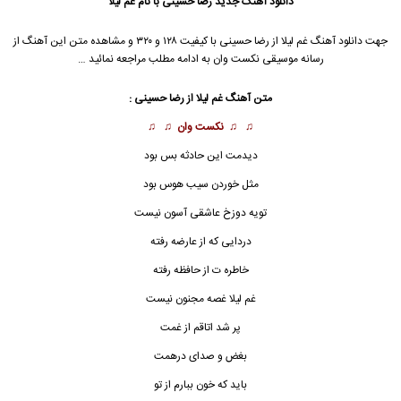
دانلود آهنگ جدید
رضا حسینی
با نام غم لیلا
جهت دانلود آهنگ غم لیلا از
رضا حسینی
با کیفیت ۱۲۸ و ۳۲۰ و مشاهده متن این آهنگ از
رسانه موسیقی نکست وان به ادامه مطلب مراجعه نمائید …
متن آهنگ غم لیلا از
رضا حسینی
:
♫ ♫
نکست وان
♫ ♫
دیدمت این حادثه بس بود
مثل خوردن سیب هوس بود
تویه دوزخ عاشقی آسون نیست
دردایی که از عارضه رفته
خاطره ت از حافظه رفته
غم لیلا
غصه مجنون نیست
پر شد اتاقم از غمت
بغض و صدای درهمت
باید که خون ببارم از تو