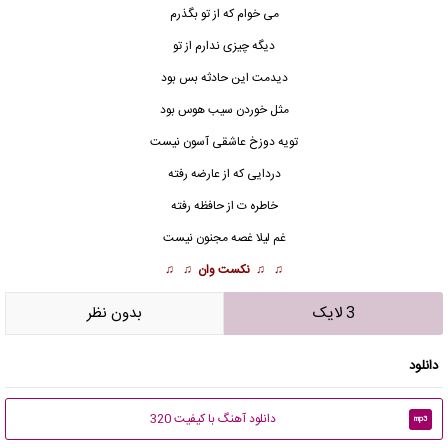
می خوام که از تو بگذرم
دیگه چیزی ندارم از تو
دیدمت این حادثه بس بود
مثل خوردن سیب هوس بود
تویه دوزخ عاشقی آسون نیست
دردایی که از عارضه رفته
خاطره ت از حافظه رفته
غم لیلا
غصه مجنون نیست
♫ ♫
نکست وان
♫ ♫
3 لایک
بدون نظر
دانلود
دانلود آهنگ با کیفیت 320
mp3