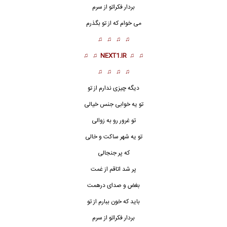
بردار فکراتو از سرم
می خوام که از تو بگذرم
♫ ♫ ♫ ♫
♫ ♫
NEXT1.IR
♫ ♫
♫ ♫ ♫ ♫
دیگه چیزی ندارم از تو
تو یه خوابی جنس خیالی
تو غرور رو به زوالی
تو یه شهر ساکت و خالی
که پر جنجالی
پر شد اتاقم از غمت
بغض و صدای درهمت
باید که خون ببارم از تو
بردار فکراتو از سرم