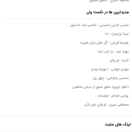
محمود التركي - عاشق مجنون
جدیدترین ها در نکست وان
شمس الدین حسینی - شاسی بلند لندکروز
سینا پارسیان - ادا
علیرضا قربانی - گل های باران خورده
مهراد جم - باز شب شد
شدو - ای وای
مهدی جهانی - دیوونه بودم
محسن چاوشی - چهل روز
دانلود اپیزود عشق عمیق از دیجی شاهین
یونس فرجام - چشمات
مصطفی میری - تو ولی باور نکن
لینک های سایت