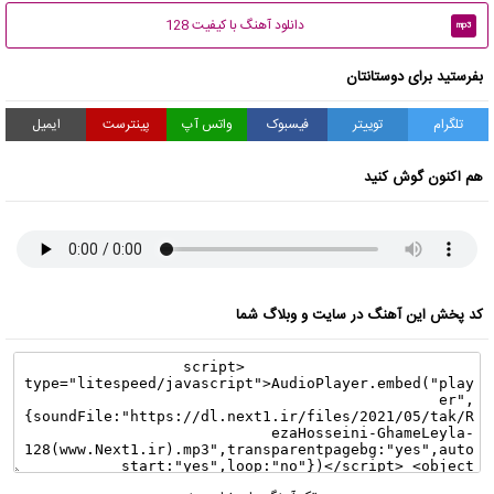
دانلود آهنگ با کیفیت 128
mp3
بفرستید برای دوستانتان
تلگرام
توییتر
فیسبوک
واتس آپ
پینترست
ایمیل
هم اکنون گوش کنید
کد پخش این آهنگ در سایت و وبلاگ شما