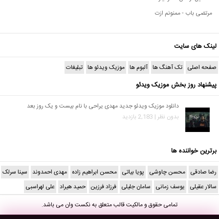
مرتضی باب - ممنونم ازت
لینک های سایت
صفحه اصلی
تک آهنگ ها
آلبوم ها
موزیک ویدئو ها
تبلیغات
پیشنهاد روز بخش موزیک ویدئو
دانلود موزیک ویدئو جدید مهدی یراحی با نام بیست و یک روز بعد
بدون نظر | 2,183 بازدید
برترین خواننده ها
رضا صادقی
محسن چاوشی
پویا بیاتی
محسن ابراهیم زاده
مهدی احمدوند
سینا سرلک
سالار عقیلی
یوسف زمانی
سامان جلیلی
فرزاد فرزین
حمید هیراد
علی لهراسبی
تمامی حقوق و مالکیت قالب متعلق به
نکست وان
می باشد.