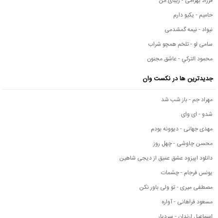
فرزاد بهرامی - زیبای من
حامیم - یکیو دارم
نیواد - نیمه گمشدمی
سامی لو - تلخم همچو شراب
محمود التركي - عاشق مجنون
جدیدترین ها در نکست وان
مهراد جم - باز شب شد
شدو - ای وای
مهدی جهانی - دیوونه بودم
محسن چاوشی - چهل روز
دانلود اپیزود عشق عمیق از دیجی شاهین
یونس فرجام - چشمات
مصطفی میری - تو ولی باور نکن
مسعود فراهانی - آواره
اسماعیل ارندان - سردیار