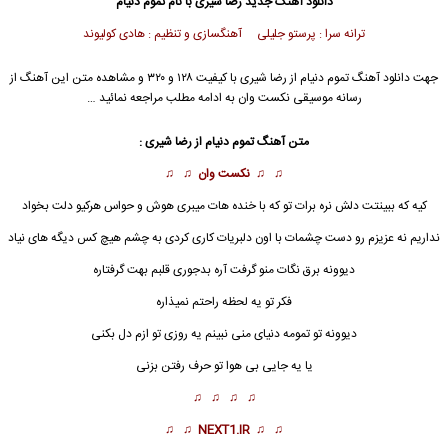
دانلود آهنگ جدید
رضا شیری
با نام تموم دنیام
ترانه سرا : پرستو جلیلی آهنگسازی و تنظیم : هادی کولیوند
جهت دانلود آهنگ تموم دنیام از
رضا شیری
با کیفیت ۱۲۸ و ۳۲۰ و مشاهده متن این آهنگ از
رسانه موسیقی نکست وان به ادامه مطلب مراجعه نمائید …
متن آهنگ
تموم دنیام
از
رضا شیری
:
♫ ♫
نکست وان
♫ ♫
کیه که ببینتت دلش نره برات تو که با خنده هات میبری هوش و حواس هرکیو دلت بخواد
نداریم نه عزیزم رو دست چشمات با اون دلبریات کاری کردی به چشم هیچ کس دیگه های نیاد
دیوونه برق نگات منو گرفت آره بدجوری قلبم بهت گرفتاره
فکر تو یه لحظه راحتم نمیذاره
دیوونه تو تمومه دنیای منی نبینم یه روزی تو ازم دل بکنی
یا یه جایی بی هوا تو حرف رفتن بزنی
♫ ♫ ♫ ♫
♫ ♫
NEXT1.IR
♫ ♫