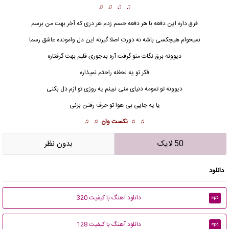
♫ ♫ ♫ ♫
فرق داره این دفعه با هر دفعه حسم زدم هر دری که آخر بهت من برسم
نمیخوام هیچکسی باشه نه دورت اصلا گیرته این دل وامونده عاشق رسما
دیوونه برق نگات منو گرفت آره بدجوری قلبم بهت گرفتاره
فکر تو یه لحظه راحتم نمیذاره
دیوونه تو تمومه دنیای منی نبینم یه روزی تو ازم دل بکنی
یا یه جایی بی هوا تو حرف رفتن بزنی
♫ ♫
نکست وان
♫ ♫
50 لایک
بدون نظر
دانلود
دانلود آهنگ با کیفیت 320
mp3
دانلود آهنگ با کیفیت 128
mp3