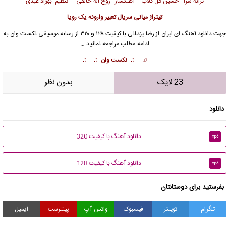
ترانه سرا : حسین گل گلاب آهنگساز : روح اله خالقی تنظیم: بهزاد عبدی
تیتراژ میانی سریال تعبیر وارونه یک رویا
جهت دانلود آهنگ ای ایران از
رضا یزدانی
با کیفیت ۱۲۸ و ۳۲۰ از رسانه موسیقی نکست وان به
ادامه مطلب مراجعه نمائید …
♫ ♫ نکست وان ♫ ♫
23 لایک
بدون نظر
دانلود
دانلود آهنگ با کیفیت 320
mp3
دانلود آهنگ با کیفیت 128
mp3
بفرستید برای دوستانتان
تلگرام
توییتر
فیسبوک
واتس آپ
پینترست
ایمیل