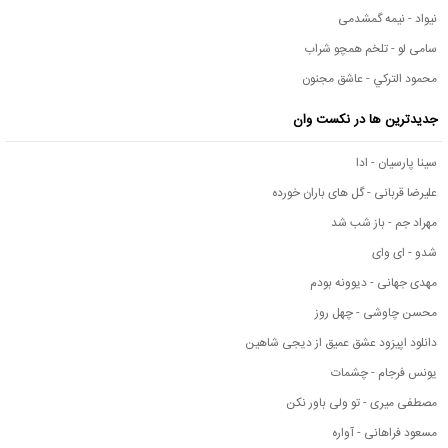
نیواد - نیمه گمشدمی
سامی لو - تلخم همچو شراب
محمود التركي - عاشق مجنون
جدیدترین ها در نکست وان
سینا پارسیان - ادا
علیرضا قربانی - گل های باران خورده
مهراد جم - باز شب شد
شدو - ای وای
مهدی جهانی - دیوونه بودم
محسن چاوشی - چهل روز
دانلود اپیزود عشق عمیق از دیجی شاهین
یونس فرجام - چشمات
مصطفی میری - تو ولی باور نکن
مسعود فراهانی - آواره