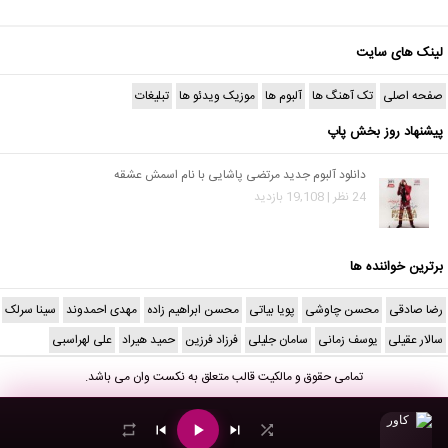
لینک های سایت
صفحه اصلی
تک آهنگ ها
آلبوم ها
موزیک ویدئو ها
تبلیغات
پیشنهاد روز بخش پاپ
دانلود آلبوم جدید مرتضی پاشایی با نام اسمش عشقه
24 نظر | 19,108 بازدید
برترین خواننده ها
رضا صادقی
محسن چاوشی
پویا بیاتی
محسن ابراهیم زاده
مهدی احمدوند
سینا سرلک
سالار عقیلی
یوسف زمانی
سامان جلیلی
فرزاد فرزین
حمید هیراد
علی لهراسبی
تمامی حقوق و مالکیت قالب متعلق به
نکست وان
می باشد.