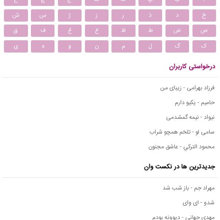
خ
د
ذ
ر
ز
ژ
س
ش
ص
ض
ط
ظ
ع
غ
ف
ق
ک
گ
ل
م
ن
و
ه
ی
درخواستی کاربران
فرزاد بهرامی - زیبای من
حامیم - یکیو دارم
نیواد - نیمه گمشدمی
سامی لو - تلخم همچو شراب
محمود التركي - عاشق مجنون
جدیدترین ها در نکست وان
مهراد جم - باز شب شد
شدو - ای وای
مهدی جهانی - دیوونه بودم