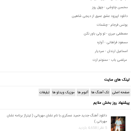
محسن چاوشی - چهل روز
دانلود اپیزود عشق عمیق از دیجی شاهین
یونس فرجام - چشمات
مصطفی میری - تو ولی باور نکن
مسعود فراهانی - آواره
اسماعیل ارندان - سردیار
مرتضی باب - ممنونم ازت
لینک های سایت
صفحه اصلی
تک آهنگ ها
آلبوم ها
موزیک ویدئو ها
تبلیغات
پیشنهاد روز بخش ملایم
دانلود آهنگ جدید حمید عسکری با نام نشان مهربانی ( تیتراژ برنامه نشان
مهربانی )
5 نظر | 4,658 بازدید