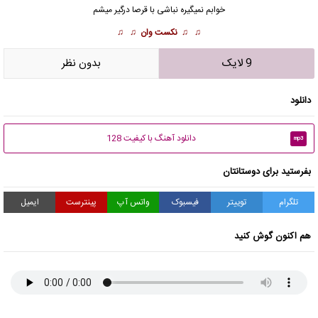
خوابم نمیگیره نباشی با قرصا درگیر میشم
♫ ♫
نکست وان
♫ ♫
9 لایک
بدون نظر
دانلود
دانلود آهنگ با کیفیت 128
mp3
بفرستید برای دوستانتان
تلگرام
توییتر
فیسبوک
واتس آپ
پینترست
ایمیل
هم اکنون گوش کنید