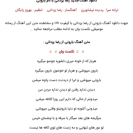
دانلود آهنگ جدید
رضا یزدانی
با نام بارونی
ترانه سرا : پدیده نیشابوری آهنگساز : رضا یزدانی تنظیم : بهروز پایگان
جهت دانلود آهنگ بارونی از
رضا یزدانی
با کیفیت ۱۲۸ و مشاهده متن این آهنگ از رسانه
موسیقی نکست وان به ادامه مطلب مراجعه نمائید …
متن آهنگ بارونی از
رضا یزدانی
:
♫ ♫
نکست وان
♫ ♫
هربار که از خونه میری دلشوره جونمو میگیره
بارون میپوشی و هربار تو خونمون بارون میگیره
بارون
ی میپوشی و ابرا از دیدنت دست پاچه میشن
دیدن نداره رفتن تو دیدن نداره مردن من
میدونم از حالی که دارم این روزا کلافه میشی
میدونی آشوبه تو دنیا بارونیتو وقتی میپوشی
سرگیجه های بعد سیگار با سرفه و با چشمای خیس
تو مور های تنهایی و مه ژست های توی کافه ها نیست