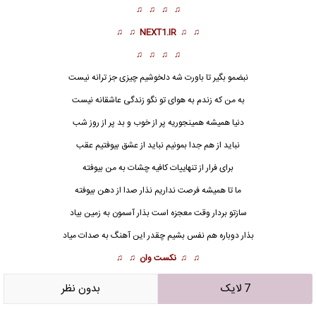
♫ ♫ ♫ ♫
♫ ♫
NEXT1.IR
♫ ♫
♫ ♫ ♫ ♫
نبضمو بگیر تا باورت شه دلخوشیم چیزی جز ترانه نیست
به من که زندم به هوای تو نگو زندگی عاشقانه نیست
دنیا همیشه همینجوریه پر از خوب و بد پر از روز شب
نباید از هم جدا بمونیم نباید از عشق بیوفتیم عقب
برای فرار از تنهاییات کافیه چشات به من بیوفته
ما تا همیشه فرصت نداریم نذار صدا از دهن بیوفته
سازتو بردار وقت
معجزه
است بذار آسمون به زمین بیاد
بذار دوباره هم نفس بشیم چقدر این آهنگ به صدات میاد
♫ ♫
نکست وان
♫ ♫
7 لایک
بدون نظر