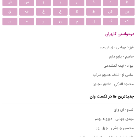
خ
د
ذ
ر
ز
ژ
س
ش
ص
ض
ط
ظ
ع
غ
ف
ق
ک
گ
ل
م
ن
و
ه
ی
درخواستی کاربران
فرزاد بهرامی - زیبای من
حامیم - یکیو دارم
نیواد - نیمه گمشدمی
سامی لو - تلخم همچو شراب
محمود التركي - عاشق مجنون
جدیدترین ها در نکست وان
شدو - ای وای
مهدی جهانی - دیوونه بودم
محسن چاوشی - چهل روز