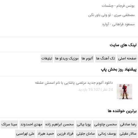
یونس فرجام - چشمات
مصطفی میری - تو ولی باور نکن
مسعود فراهانی - آواره
لینک های سایت
صفحه اصلی
تک آهنگ ها
آلبوم ها
موزیک ویدئو ها
تبلیغات
پیشنهاد روز بخش پاپ
دانلود آلبوم جدید مرتضی پاشایی با نام اسمش عشقه
24 نظر | 19,107 بازدید
برترین خواننده ها
رضا صادقی
محسن چاوشی
پویا بیاتی
محسن ابراهیم زاده
مهدی احمدوند
سینا سرلک
سالار عقیلی
یوسف زمانی
سامان جلیلی
فرزاد فرزین
حمید هیراد
علی لهراسبی