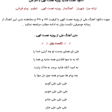
دانلود آهنگ جدید
روزبه نعمت الهی
با نام علی
ترانه سرا : شهریار آهنگساز : روزبه نعمت الهی تنظیم : پیام قربانی
جهت دانلود آهنگ علی از
روزبه نعمت الهی
با کیفیت ۱۲۸ و ۳۲۰ و مشاهده متن این آهنگ از
رسانه موسیقی نکست وان به ادامه مطلب مراجعه نمائید …
متن آهنگ علی از
روزبه نعمت الهی
:
♫ ♫
نکست وان
♫ ♫
علی ای همای رحمت تو چه آیتی خدا را
که به ما سوا فکندی همه سایه ی هما را
به امید آنکه شاید برسد به خاک پایت
چه پیام ها سپردم همه سوز دل سوا را
علی علی علی گویم
علی علی علی جویم
علی علی علی جانم
علی علی علی جان