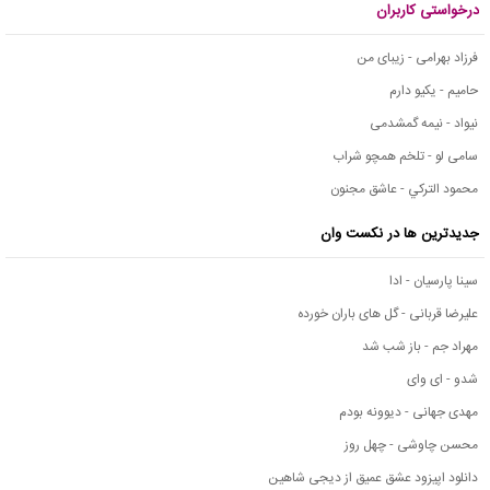
درخواستی کاربران
فرزاد بهرامی - زیبای من
حامیم - یکیو دارم
نیواد - نیمه گمشدمی
سامی لو - تلخم همچو شراب
محمود التركي - عاشق مجنون
جدیدترین ها در نکست وان
سینا پارسیان - ادا
علیرضا قربانی - گل های باران خورده
مهراد جم - باز شب شد
شدو - ای وای
مهدی جهانی - دیوونه بودم
محسن چاوشی - چهل روز
دانلود اپیزود عشق عمیق از دیجی شاهین