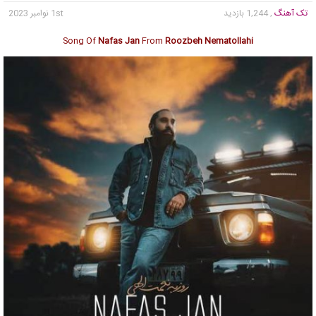
تک آهنگ
, 1,244 بازدید
1st نوامبر 2023
Song Of
Nafas Jan
From
Roozbeh Nematollahi