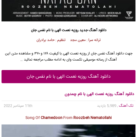
دانلود آهنگ جدید
روزبه نعمت الهی
با نام نفس جان
ترانه سرا : معین مجد تنظیم : حامد برادران
جهت دانلود آهنگ نفس جان از
روزبه نعمت الهی
با کیفیت ۱۲۸ و ۳۲۰ و مشاهده متن این
آهنگ از رسانه موسیقی نکست وان به ادامه مطلب مراجعه نمائید …
دانلود آهنگ روزبه نعمت الهی با نام نفس جان
دانلود آهنگ روزبه نعمت الهی با نام چمدون
تک آهنگ
, 5,989 بازدید
11th سپتامبر 2022
Song Of
Chamedoon
From
Roozbeh Nematollahi