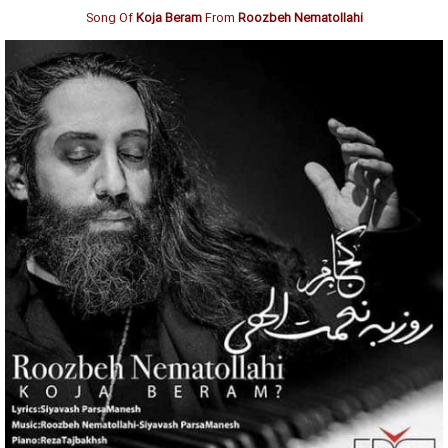
Song Of
Koja Beram
From
Roozbeh Nematollahi