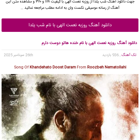
جهت دانلود آهنگ ﺷﺐ ﻳﻠﺪا از
روزبه نعمت الهی
با کیفیت ۱۲۸ و ۳۲۰ و مشاهده متن این
آهنگ از رسانه موسیقی نکست وان به ادامه مطلب مراجعه نمائید …
دانلود آهنگ روزبه نعمت الهی با نام ﺷﺐ ﻳﻠﺪا
دانلود آهنگ روزبه نعمت الهی با نام خنده هاتو دوست دارم
تک آهنگ
, 936 بازدید
26th سپتامبر 2025
Song Of
Khandehato Doost Daram
From
Roozbeh Nematollahi