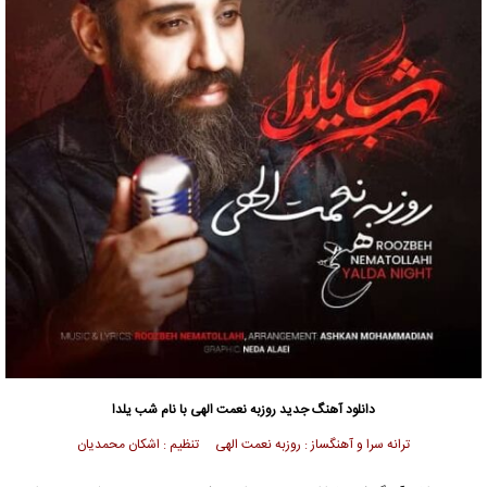
دانلود آهنگ جدید
روزبه نعمت الهی
با نام ﺷﺐ ﻳﻠﺪا
ترانه سرا و آهنگساز : روزبه نعمت الهی تنظیم : اشکان محمدیان