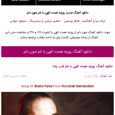
دانلود آهنگ جدید
روزبه نعمت الهی
با نام جون دلم
ترانه سرا و آهنگساز : طاها یوسفی تنظیم، میکس و مسترینگ : مسعود جهانی
جهت دانلود آهنگ جون دلم از
روزبه نعمت الهی
با کیفیت ۱۲۸ و ۳۲۰ و مشاهده متن این
آهنگ از رسانه موسیقی نکست وان به ادامه مطلب مراجعه نمائید …
دانلود آهنگ روزبه نعمت الهی با نام جون دلم
دانلود آهنگ روزبه نعمت الهی با نام ﺷﺐ ﻳﻠﺪا
تک آهنگ
, 238 بازدید
20th دسامبر 2025
Song Of
Shabe Yalda
From
Roozbeh Nematollahi