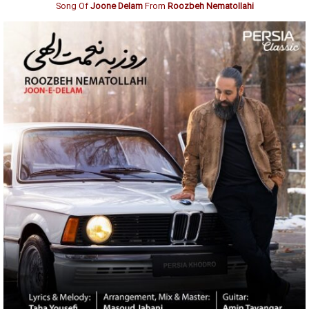
Song Of
Joone Delam
From
Roozbeh Nematollahi