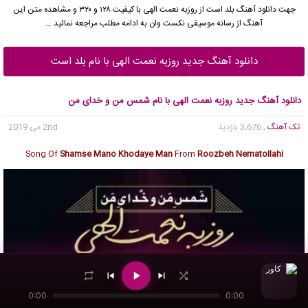
جهت دانلود آهنگ بلد است از
روزبه نعمت الهی
با کیفیت ۱۲۸ و ۳۲۰ و مشاهده متن این
آهنگ از رسانه موسیقی نکست وان به ادامه مطلب مراجعه نمائید …
دانلود آهنگ جدید روزبه نعمت الهی با نام بلد است
دانلود آهنگ جدید روزبه نعمت الهی با نام شمس من و خدای من
تک آهنگ
, 3,676 بازدید
2nd می 2019
Song Of
Shamse Mano Khodaye Man
From
Roozbeh Nematollahi
0:00
0:00