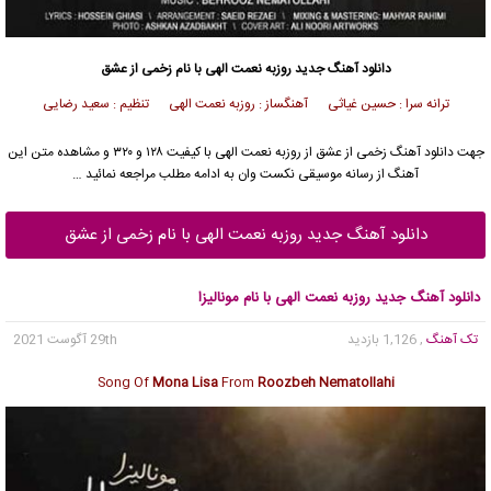
دانلود آهنگ جدید
روزبه نعمت الهی
با نام زخمی از عشق
ترانه سرا : حسین غیاثی آهنگساز : روزبه نعمت الهی تنظیم : سعید رضایی
جهت دانلود آهنگ زخمی از عشق از
روزبه نعمت الهی
با کیفیت ۱۲۸ و ۳۲۰ و مشاهده متن این
آهنگ از رسانه موسیقی نکست وان به ادامه مطلب مراجعه نمائید …
دانلود آهنگ جدید روزبه نعمت الهی با نام زخمی از عشق
دانلود آهنگ جدید روزبه نعمت الهی با نام مونالیزا
تک آهنگ
, 1,126 بازدید
29th آگوست 2021
Song Of
Mona Lisa
From
Roozbeh Nematollahi