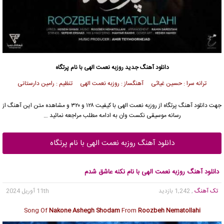
دانلود آهنگ جدید
روزبه نعمت الهی
با نام پرتگاه
ترانه سرا : حسین غیاثی آهنگساز : روزبه نعمت الهی تنظیم : رامین دارستانی
جهت دانلود آهنگ پرتگاه از
روزبه نعمت الهی
با کیفیت ۱۲۸ و ۳۲۰ و مشاهده متن این آهنگ از
رسانه موسیقی نکست وان به ادامه مطلب مراجعه نمائید …
دانلود آهنگ روزبه نعمت الهی با نام پرتگاه
دانلود آهنگ روزبه نعمت الهی با نام نکنه عاشق شدم
تک آهنگ
, 1,242 بازدید
11th آوریل 2024
Song Of
Nakone Ashegh Shodam
From
Roozbeh Nematollahi