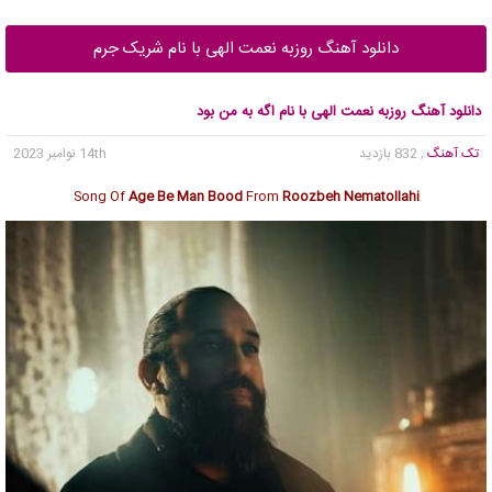
دانلود آهنگ روزبه نعمت الهی با نام شریک جرم
دانلود آهنگ روزبه نعمت الهی با نام اگه به من بود
تک آهنگ
, 832 بازدید
14th نوامبر 2023
Song Of
Age Be Man Bood
From
Roozbeh Nematollahi