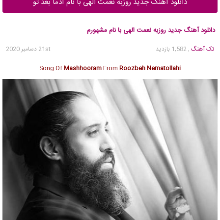
دانلود آهنگ جدید روزبه نعمت الهی با نام آدما بعد تو
دانلود آهنگ جدید روزبه نعمت الهی با نام مشهورم
تک آهنگ
, 1,582 بازدید
21st دسامبر 2020
Song Of
Mashhooram
From
Roozbeh Nematollahi