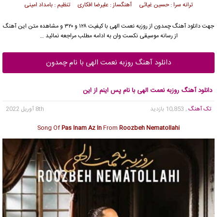
ترانه سرا : حسین غیاثی آهنگساز : علیرضا افکاری تنظیم : بامداد امینی
جهت دانلود آهنگ چمدون از
روزبه نعمت الهی
با کیفیت ۱۲۸ و ۳۲۰ و مشاهده متن این آهنگ
از رسانه موسیقی نکست وان به ادامه مطلب مراجعه نمائید …
دانلود آهنگ روزبه نعمت الهی با نام چمدون
دانلود آهنگ روزبه نعمت الهی با نام پس اینم از این
تک آهنگ
, 10,853 بازدید
8th آوریل 2022
Song Of
Pas Inam Az In
From
Roozbeh Nematollahi