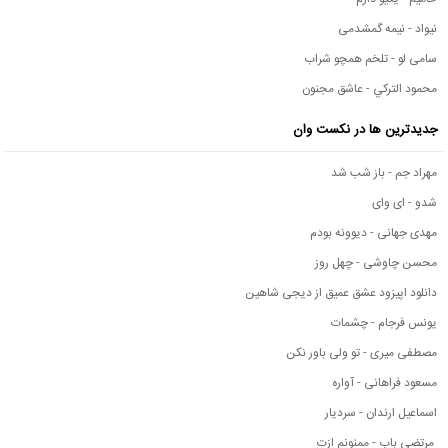
نیواد - نیمه گمشدمی
سامی لو - تلخم همچو شراب
محمود التركي - عاشق مجنون
جدیدترین ها در نکست وان
مهراد جم - باز شب شد
شدو - ای وای
مهدی جهانی - دیوونه بودم
محسن چاوشی - چهل روز
دانلود اپیزود عشق عمیق از دیجی شاهین
یونس فرجام - چشمات
مصطفی میری - تو ولی باور نکن
مسعود فراهانی - آواره
اسماعیل ارندان - سردیار
مرتضی باب - ممنونم ازت