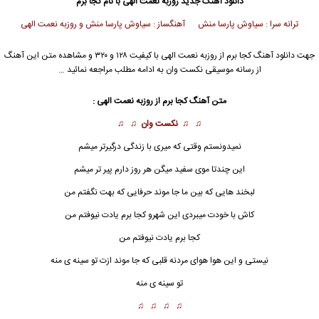
دانلود آهنگ جدید
روزبه نعمت الهی با نام کجا برم
ترانه سرا : سیاوش پارسا منش آهنگساز : سیاوش پارسا منش و روزبه نعمت الهی
جهت دانلود آهنگ کجا برم از روزبه نعمت الهی با کیفیت ۱۲۸ و ۳۲۰ و مشاهده متن این آهنگ
از رسانه موسیقی نکست وان به ادامه مطلب مراجعه نمائید …
متن آهنگ
کجا برم
از روزبه نعمت الهی :
♫ ♫
نکست وان
♫ ♫
نمیدونستم وقتی که میری با زندگی درگیرتر میشم
این چندتا موی سفید میگن هر روز دارم پیر تر میشم
لبخند هایی که بین ما جا موند حرفایی که بهت نگفتم من
کاش با خودت میبردی این شهرو کجا برم یادت نیوفتم من
کجا برم
یادت نیوفتم من
نیستی و این هوا هوای مردنه قلبی که جا موند ازت تو سینه ی منه
تو سینه ی منه
♫ ♫ ♫ ♫