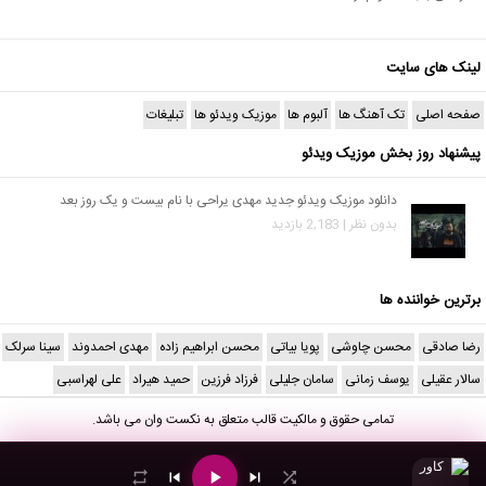
لینک های سایت
صفحه اصلی
تک آهنگ ها
آلبوم ها
موزیک ویدئو ها
تبلیغات
پیشنهاد روز بخش موزیک ویدئو
دانلود موزیک ویدئو جدید مهدی یراحی با نام بیست و یک روز بعد
بدون نظر | 2,183 بازدید
برترین خواننده ها
رضا صادقی
محسن چاوشی
پویا بیاتی
محسن ابراهیم زاده
مهدی احمدوند
سینا سرلک
سالار عقیلی
یوسف زمانی
سامان جلیلی
فرزاد فرزین
حمید هیراد
علی لهراسبی
تمامی حقوق و مالکیت قالب متعلق به
نکست وان
می باشد.