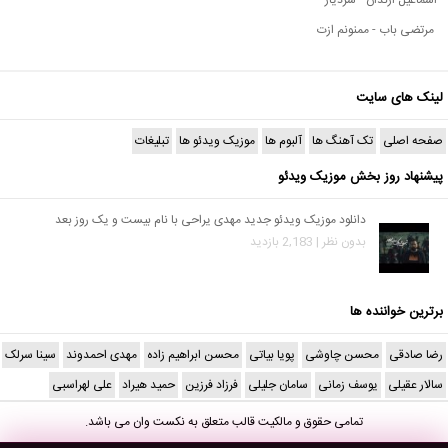
مرتضی باب - ممنونم ازت
لینک های سایت
صفحه اصلی
تک آهنگ ها
آلبوم ها
موزیک ویدئو ها
تبلیغات
پیشنهاد روز بخش موزیک ویدئو
دانلود موزیک ویدئو جدید مهدی یراحی با نام بیست و یک روز بعد
بدون نظر | 2,183 بازدید
برترین خواننده ها
رضا صادقی
محسن چاوشی
پویا بیاتی
محسن ابراهیم زاده
مهدی احمدوند
سینا سرلک
سالار عقیلی
یوسف زمانی
سامان جلیلی
فرزاد فرزین
حمید هیراد
علی لهراسبی
تمامی حقوق و مالکیت قالب متعلق به
نکست وان
می باشد.