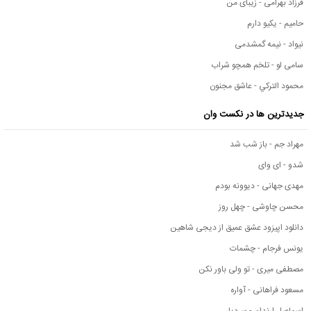
فرزاد بهرامی - زیبای من
حامیم - یکیو دارم
نیواد - نیمه گمشدمی
سامی لو - تلخم همچو شراب
محمود التركي - عاشق مجنون
جدیدترین ها در نکست وان
مهراد جم - باز شب شد
شدو - ای وای
مهدی جهانی - دیوونه بودم
محسن چاوشی - چهل روز
دانلود اپیزود عشق عمیق از دیجی شاهین
یونس فرجام - چشمات
مصطفی میری - تو ولی باور نکن
مسعود فراهانی - آواره
اسماعیل ارندان - سردیار