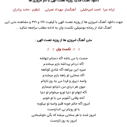
دانلود آهنگ جدید
روزبه نعمت الهی
با نام امروزی ها
ترانه سرا : احمد امیرخلیلی
آهنگساز: مهرداد نصرتی تنظیم : حامد برادران
جهت دانلود آهنگ امروزی ها از
روزبه نعمت الهی
با کیفیت ۱۲۸ و ۳۲۰ و مشاهده متن این
آهنگ شاد از رسانه موسیقی نکست وان به ادامه مطلب مراجعه نمائید …
متن آهنگ امروزی ها از
روزبه نعمت الهی
:
♫ ♫
نکست وان
♫ ♫
حست با من باشه اگه دستام تنهاشه
اگه دردام پیداشه بازم میخندم
نمیره این بیراهه اگه شادی کوتاهه
اگه سختی تو راهه بازم میخندم
واسه دیروز و فردا من یه روز تازه‌ام
میون هر دردی من دنیامو میسازم
اگه تنهام تو دنیا تورو میخوام تو دنیا
آخه وقتی آشوبم من با تو خوبم
امروز
اگه حالم خوبه قلبم واسه تو میکوبه
با تو رویام بی اندازه‌ست
امروز شده با هر سختی میشه که بگی خوشبختی
امروز یه روز تازه‌ست