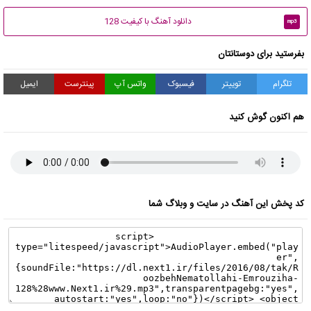
دانلود آهنگ با کیفیت 128
mp3
بفرستید برای دوستانتان
تلگرام
توییتر
فیسبوک
واتس آپ
پینترست
ایمیل
هم اکنون گوش کنید
کد پخش این آهنگ در سایت و وبلاگ شما