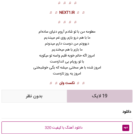
♫ ♫ ♫ ♫
♫ ♫
NEXT1.IR
♫ ♫
♫ ♫ ♫ ♫
معلومه من با تو شادم آرومِ دنیای ساده‌ام
ما با هم درو بازم روی غم میبندیم
دیوونم من دوست دارم میدونم
ما بازم با هم میخندیم
امروز اگه حالم خوبه قلبم واسه تو میکوبه
با تو رویام بی اندازه‌ست
امروز
شده با هر سختی میشه که بگی خوشبختی
امروز یه روز تازه‌ست
♫ ♫
نکست وان
♫ ♫
19 لایک
بدون نظر
دانلود
دانلود آهنگ با کیفیت 320
mp3