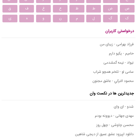
ص
ض
ط
ظ
ع
غ
ف
ق
ک
گ
ل
م
ن
و
ه
ی
درخواستی کاربران
فرزاد بهرامی - زیبای من
حامیم - یکیو دارم
نیواد - نیمه گمشدمی
سامی لو - تلخم همچو شراب
محمود التركي - عاشق مجنون
جدیدترین ها در نکست وان
شدو - ای وای
مهدی جهانی - دیوونه بودم
محسن چاوشی - چهل روز
دانلود اپیزود عشق عمیق از دیجی شاهین