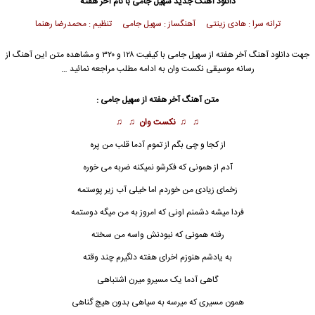
دانلود آهنگ جدید
سهیل جامی
با نام آخر هفته
ترانه سرا : هادی زینتی آهنگساز : سهیل جامی تنظیم : محمدرضا رهنما
جهت دانلود آهنگ آخر هفته از
سهیل جامی
با کیفیت ۱۲۸ و ۳۲۰ و مشاهده متن این آهنگ از
رسانه موسیقی نکست وان به ادامه مطلب مراجعه نمائید …
متن آهنگ آخر هفته از
سهیل جامی
:
♫ ♫
نکست وان
♫ ♫
از کجا و چی بگم از تموم آدما قلب من پره
آدم از همونی که فکرشو نمیکنه ضربه می خوره
زخمای زیادی من خوردم اما خیلی آب زیر پوستمه
فردا میشه دشمنم اونی که امروز به من میگه دوستمه
رفته همونی که نبودنش واسه من سخته
به یادشم هنوزم اخرای
هفته
دلگیرم چند وقته
گاهی آدما یک مسیرو میرن اشتباهی
همون مسیری که میرسه به سیاهی بدون هیچ گناهی