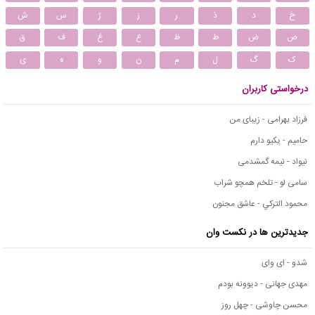
خ
د
ذ
ر
ز
ژ
س
ش
ص
ض
ط
ظ
ع
غ
ف
ق
ک
گ
ل
م
ن
و
ه
ی
درخواستی کاربران
فرزاد بهرامی - زیبای من
حامیم - یکیو دارم
نیواد - نیمه گمشدمی
سامی لو - تلخم همچو شراب
محمود التركي - عاشق مجنون
جدیدترین ها در نکست وان
شدو - ای وای
مهدی جهانی - دیوونه بودم
محسن چاوشی - چهل روز