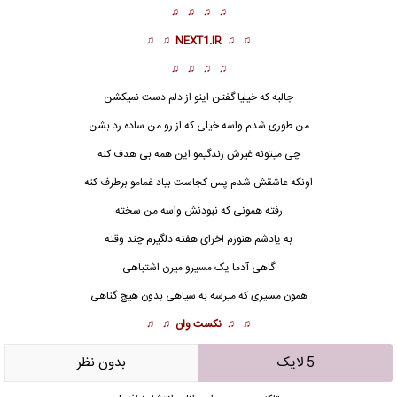
♫ ♫ ♫ ♫
♫ ♫
NEXT1.IR
♫ ♫
♫ ♫ ♫ ♫
جالبه که خیلیا گفتن اینو از دلم دست نمیکشن
من طوری شدم واسه خیلی که از رو من ساده رد بشن
چی میتونه غیرش زندگیمو این همه بی هدف کنه
اونکه عاشقش شدم پس کجاست بیاد غمامو برطرف کنه
رفته همونی که نبودنش واسه من سخته
به یادشم هنوزم اخرای
هفته
دلگیرم چند وقته
گاهی آدما یک مسیرو میرن اشتباهی
همون مسیری که میرسه به سیاهی بدون هیچ گناهی
♫ ♫
نکست وان
♫ ♫
5 لایک
بدون نظر