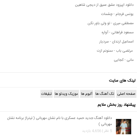
دانلود اپیزود عشق عمیق از دیجی شاهین
یونس فرجام - چشمات
مصطفی میری - تو ولی باور نکن
مسعود فراهانی - آواره
اسماعیل ارندان - سردیار
مرتضی باب - ممنونم ازت
مانی - کجایی
لینک های سایت
صفحه اصلی
تک آهنگ ها
آلبوم ها
موزیک ویدئو ها
تبلیغات
پیشنهاد روز بخش ملایم
دانلود آهنگ جدید حمید عسکری با نام نشان مهربانی ( تیتراژ برنامه نشان
مهربانی )
5 نظر | 4,656 بازدید