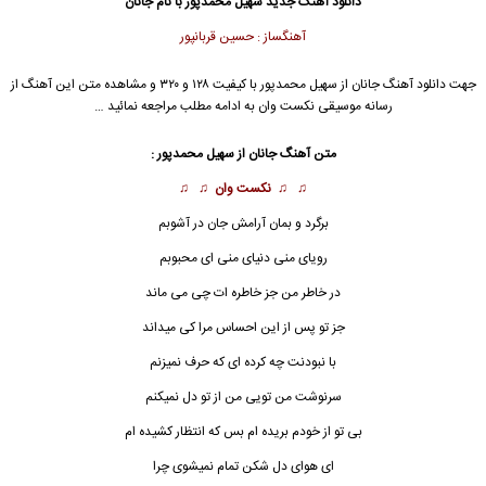
دانلود آهنگ جدید
سهیل محمدپور با نام جانان
آهنگساز : حسین قربانپور
جهت دانلود آهنگ جانان از سهیل محمدپور با کیفیت ۱۲۸ و ۳۲۰ و مشاهده متن این آهنگ از
رسانه موسیقی نکست وان به ادامه مطلب مراجعه نمائید …
متن آهنگ
جانان
از سهیل محمدپور :
♫ ♫
نکست وان
♫ ♫
برگرد و بمان آرامش جان در آشوبم
رویای منی دنیای منی ای محبوبم
در خاطر من جز خاطره ات چی می ماند
جز تو پس از این احساس مرا کی میداند
با نبودنت چه کرده ای که حرف نمیزنم
سرنوشت من تویی من از تو دل نمیکنم
بی تو از خودم بریده ام بس که انتظار کشیده ام
ای هوای دل شکن تمام نمیشوی چرا