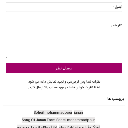
ایمیل :
نظر شما:
نظرات شما پس از بررسی و تایید نمایش داده می شود.
لطفا نظرات خود را فقط در مورد مطلب بالا ارسال کنید.
برچسب ها
Soheil mohammadpour
janan
Song Of Janan From Soheil mohammadpour
آهنگ برگرد و بمان آرامش جان
آهنگ جانان از سهیل محمدپور