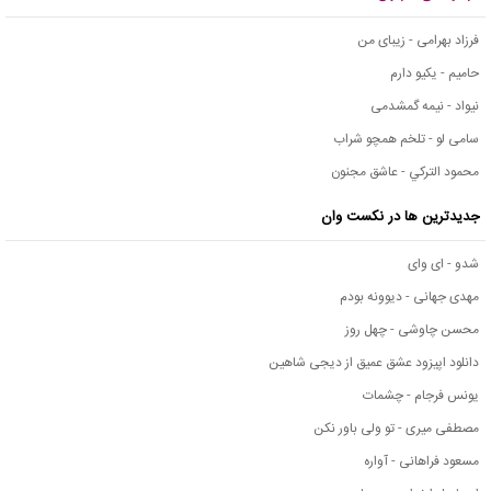
فرزاد بهرامی - زیبای من
حامیم - یکیو دارم
نیواد - نیمه گمشدمی
سامی لو - تلخم همچو شراب
محمود التركي - عاشق مجنون
جدیدترین ها در نکست وان
شدو - ای وای
مهدی جهانی - دیوونه بودم
محسن چاوشی - چهل روز
دانلود اپیزود عشق عمیق از دیجی شاهین
یونس فرجام - چشمات
مصطفی میری - تو ولی باور نکن
مسعود فراهانی - آواره