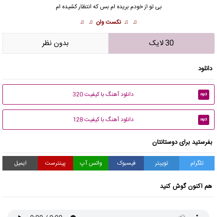
بی تو از خودم بریده ام بس که انتظار کشیده ام
♫ ♫
نکست وان
♫ ♫
30 لایک
بدون نظر
دانلود
دانلود آهنگ با کیفیت 320
mp3
دانلود آهنگ با کیفیت 128
mp3
بفرستید برای دوستانتان
تلگرام
توییتر
فیسبوک
واتس آپ
پینترست
ایمیل
هم اکنون گوش کنید