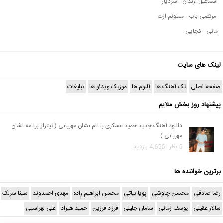
اسماعیل ارندان - سردیار
مرتضی باب - ممنونم ازت
مانی - کجایی
لینک های سایت
صفحه اصلی
تک آهنگ ها
آلبوم ها
موزیک ویدئو ها
تبلیغات
پیشنهاد روز بخش ملایم
دانلود آهنگ جدید حمید عسکری با نام نشان مهربانی ( تیتراژ برنامه نشان
مهربانی )
5 نظر | 4,656 بازدید
برترین خواننده ها
رضا صادقی
محسن چاوشی
پویا بیاتی
محسن ابراهیم زاده
مهدی احمدوند
سینا سرلک
سالار عقیلی
یوسف زمانی
سامان جلیلی
فرزاد فرزین
حمید هیراد
علی لهراسبی