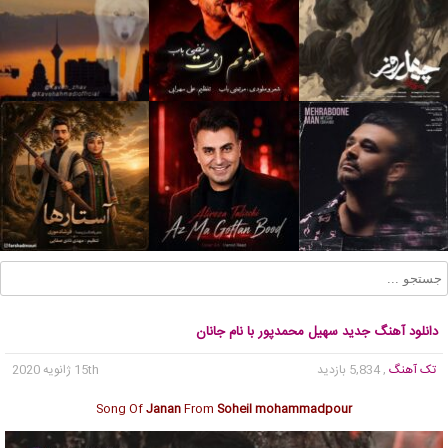
دانلود آهنگ جدید سهیل محمدپور با نام جانان
تک آهنگ
, 5,834 بازدید
15th ژانویه 2020
Song Of
Janan
From
Soheil mohammadpour