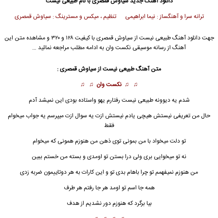
دانلود آهنگ جدید
سیاوش قمصری
با نام طبیعی نیست
ترانه سرا و آهنگساز : نیما ابراهیمی تنظیم ، میکس و مسترینگ : سیاوش قمصری
جهت دانلود آهنگ طبیعی نیست از
سیاوش قمصری
با کیفیت ۱۲۸ و ۳۲۰ و مشاهده متن این
آهنگ از رسانه موسیقی نکست وان به ادامه مطلب مراجعه نمائید …
متن آهنگ
طبیعی نیست
از
سیاوش قمصری
:
♫ ♫
نکست وان
♫ ♫
شدم یه دیوونه
طبیعی نیست
رفتارم یهو واستاده بودی این نمیشد آدم
حال من تعریفی نیستش هیچی یادم نیستش ازت یه سوال ازت میپرسم یه جواب میخوام
فقط
تو دلت میخواد با من بمونی توی ذهن من هنوزم همونی که میخوام
نه تو میخوایی بری ولی درا بستن تو اومدی و بسته من خستم ببین
من هنوزم نمیفهمم تو چرا باهام بدی تو و این کارات به هر دوتاییمون ضربه زدی
همه جا اسم تو اومد هر جا رفتم هر طرف
بیا برگرد که هنوزم دور نشدیم از هدف