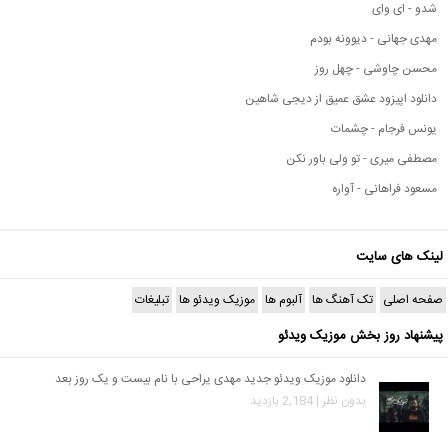
شدو - ای وای
مهدی جهانی - دیوونه بودم
محسن چاوشی - چهل روز
دانلود اپیزود عشق عمیق از دیجی شاهین
یونس فرجام - چشمات
مصطفی میری - تو ولی باور نکن
مسعود فراهانی - آواره
لینک های سایت
صفحه اصلی
تک آهنگ ها
آلبوم ها
موزیک ویدئو ها
تبلیغات
پیشنهاد روز بخش موزیک ویدئو
دانلود موزیک ویدئو جدید مهدی یراحی با نام بیست و یک روز بعد
بدون نظر | 2,184 بازدید