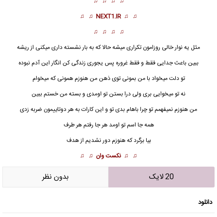
♫ ♫ ♫ ♫
♫ ♫
NEXT1.IR
♫ ♫
♫ ♫ ♫ ♫
مثل یه نوار خالی روزامون تکراری میشه حالا که به بار نشسته داری میکنی از ریشه
ببین باعث جدایی فقط و فقط غروره پس یجوری زندگی کن انگار این آدم نبوده
تو دلت میخواد با من بمونی توی ذهن من هنوزم همونی که میخوام
نه تو میخوایی بری ولی درا بستن تو اومدی و بسته من خستم ببین
من هنوزم نمیفهمم تو چرا باهام بدی تو و این کارات به هر دوتاییمون ضربه زدی
همه جا اسم تو اومد هر جا رفتم هر طرف
بیا برگرد که هنوزم دور نشدیم از هدف
♫ ♫
نکست وان
♫ ♫
20 لایک
بدون نظر
دانلود