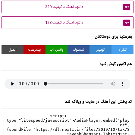
دانلود آهنگ با کیفیت 320
mp3
دانلود آهنگ با کیفیت 128
mp3
بفرستید برای دوستانتان
تلگرام
توییتر
فیسبوک
واتس آپ
پینترست
ایمیل
هم اکنون گوش کنید
کد پخش این آهنگ در سایت و وبلاگ شما