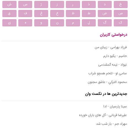
خ
د
ذ
ر
ز
ژ
س
ش
ص
ض
ط
ظ
ع
غ
ف
ق
ک
گ
ل
م
ن
و
ه
ی
درخواستی کاربران
فرزاد بهرامی - زیبای من
حامیم - یکیو دارم
نیواد - نیمه گمشدمی
سامی لو - تلخم همچو شراب
محمود التركي - عاشق مجنون
جدیدترین ها در نکست وان
سینا پارسیان - ادا
علیرضا قربانی - گل های باران خورده
مهراد جم - باز شب شد