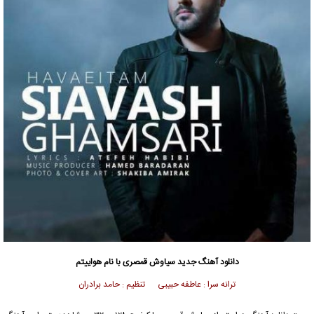
دانلود آهنگ جدید
سیاوش قمصری
با نام هواییتم
ترانه سرا : عاطفه حبیبی تنظیم : حامد برادران