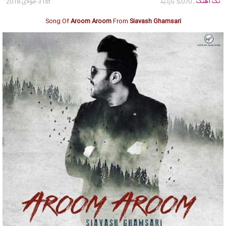
تک آهنگ
, 5,070 بازدید
31st جولای 2018
Song Of
Aroom Aroom
From
Siavash Ghamsari