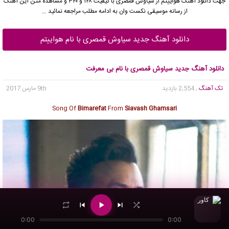
جهت دانلود آهنگ هواییتم از
سیاوش قمصری
با کیفیت ۱۲۸ و ۳۲۰ و مشاهده متن این آهنگ
از رسانه موسیقی نکست وان به ادامه مطلب مراجعه نمائید …
دانلود آهنگ جدید سیاوش قمصری با نام هواییتم
دانلود آهنگ جدید سیاوش قمصری با نام بی معرفت
تک آهنگ
, 2,554 بازدید
9th مارس 2017
Song Of
Bimarefat
From
Siavash Ghamsari
0:00
0:00