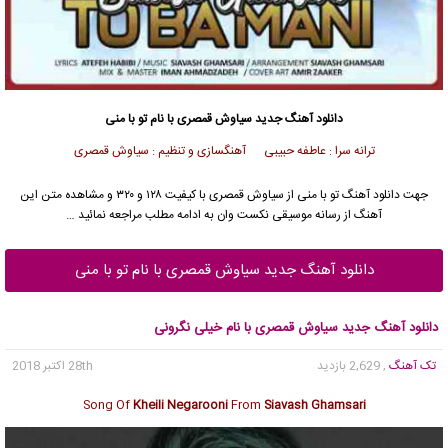
دانلود آهنگ جدید
سیاوش قمصری
با نام تو با منی
ترانه سرا : عاطفه حبیبی آهنگسازی و تنظیم : سیاوش قمصری
جهت دانلود آهنگ تو با منی از
سیاوش قمصری
با کیفیت ۱۲۸ و ۳۲۰ و مشاهده متن این
آهنگ از رسانه موسیقی نکست وان به ادامه مطلب مراجعه نمائید …
دانلود آهنگ جدید سیاوش قمصری با نام تو با منی
دانلود آهنگ جدید سیاوش قمصری با نام خیلی نگرونی
تک آهنگ
, 2,629 بازدید
28th اکتبر 2018
Song Of
Kheili Negarooni
From
Siavash Ghamsari