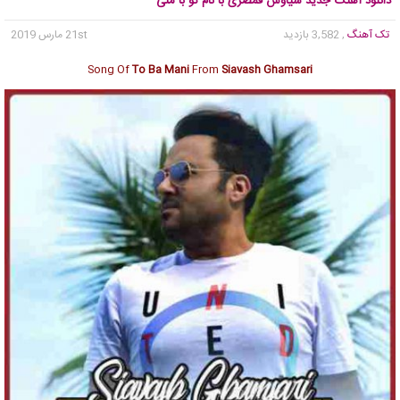
دانلود آهنگ جدید سیاوش قمصری با نام تو با منی
تک آهنگ
, 3,582 بازدید
21st مارس 2019
Song Of
To Ba Mani
From
Siavash Ghamsari