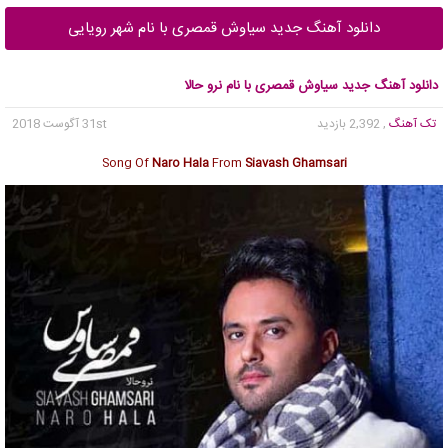
دانلود آهنگ جدید سیاوش قمصری با نام شهر رویایی
دانلود آهنگ جدید سیاوش قمصری با نام نرو حالا
تک آهنگ
, 2,392 بازدید
31st آگوست 2018
Song Of
Naro Hala
From
Siavash Ghamsari