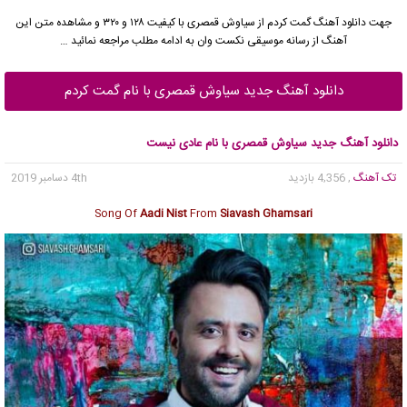
جهت دانلود آهنگ گمت کردم از سیاوش قمصری با کیفیت ۱۲۸ و ۳۲۰ و مشاهده متن این
آهنگ از رسانه موسیقی نکست وان به ادامه مطلب مراجعه نمائید …
دانلود آهنگ جدید سیاوش قمصری با نام گمت کردم
دانلود آهنگ جدید سیاوش قمصری با نام عادی نیست
تک آهنگ
, 4,356 بازدید
4th دسامبر 2019
Song Of
Aadi Nist
From
Siavash Ghamsari