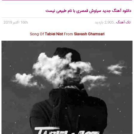
دانلود آهنگ جدید سیاوش قمصری با نام طبیعی نیست
تک آهنگ
, 2,905 بازدید
16th اکتبر 2019
Song Of
Tabiei Nist
From
Siavash Ghamsari