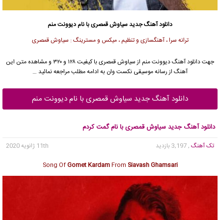
دانلود آهنگ جدید
سیاوش قمصری
با نام دیوونت منم
ترانه سرا ، آهنگسازی و تنظیم ، میکس و مسترینگ : سیاوش قمصری
جهت دانلود آهنگ دیوونت منم از
سیاوش قمصری
با کیفیت ۱۲۸ و ۳۲۰ و مشاهده متن این
آهنگ از رسانه موسیقی نکست وان به ادامه مطلب مراجعه نمائید …
دانلود آهنگ جدید سیاوش قمصری با نام دیوونت منم
دانلود آهنگ جدید سیاوش قمصری با نام گمت کردم
تک آهنگ
, 3,197 بازدید
11th ژانویه 2020
Song Of
Gomet Kardam
From
Siavash Ghamsari