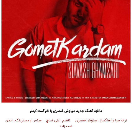
دانلود آهنگ جدید
سیاوش قمصری با نام گمت کردم
ترانه سرا و آهنگساز : سیاوش قمصری تنظیم : علی ئیباج میکس و مسترینگ : ایمان
احمدزاده