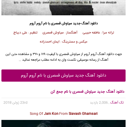
دانلود آهنگ جدید
سیاوش قمصری
با نام آروم آروم
ترانه سرا : عاطفه حبیبی آهنگساز : سیاوش قمصری تنظیم : علی دیباج
میکس و مسترینگ : ایمان احمدزاده
جهت دانلود آهنگ آروم آروم از
سیاوش قمصری
با کیفیت ۱۲۸ و ۳۲۰ و مشاهده متن این
آهنگ از رسانه موسیقی نکست وان به ادامه مطلب مراجعه نمائید …
دانلود آهنگ جدید سیاوش قمصری با نام آروم آروم
دانلود آهنگ جدید سیاوش قمصری با نام جمع کن
تک آهنگ
, 2,006 بازدید
23rd ژوئن 2018
Song Of
Jam Kon
From
Siavash Ghamsari