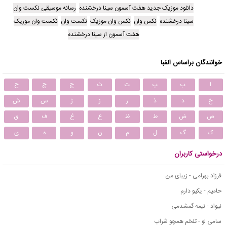
دانلود موزیک جدید هفت آسمون سینا درخشنده
رسانه موسیقی نکست وان
سینا درخشنده
نکس وان
نکس وان موزیک
نکست وان
نکست وان موزیک
هفت آسمون از سینا درخشنده
خوانندگان براساس الفبا
ا
ب
پ
ت
ث
ج
چ
ح
خ
د
ذ
ر
ز
ژ
س
ش
ص
ض
ط
ظ
ع
غ
ف
ق
ک
گ
ل
م
ن
و
ه
ی
درخواستی کاربران
فرزاد بهرامی - زیبای من
حامیم - یکیو دارم
نیواد - نیمه گمشدمی
سامی لو - تلخم همچو شراب