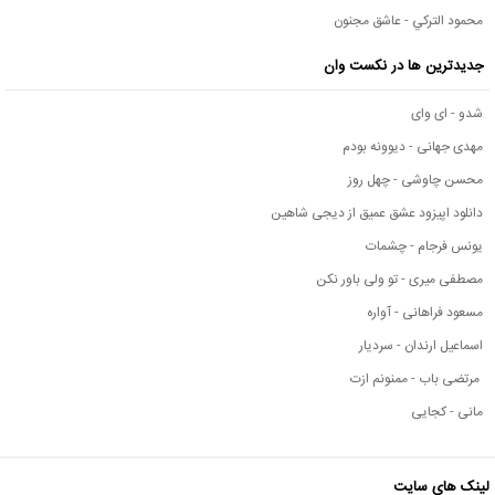
محمود التركي - عاشق مجنون
جدیدترین ها در نکست وان
شدو - ای وای
مهدی جهانی - دیوونه بودم
محسن چاوشی - چهل روز
دانلود اپیزود عشق عمیق از دیجی شاهین
یونس فرجام - چشمات
مصطفی میری - تو ولی باور نکن
مسعود فراهانی - آواره
اسماعیل ارندان - سردیار
مرتضی باب - ممنونم ازت
مانی - کجایی
لینک های سایت