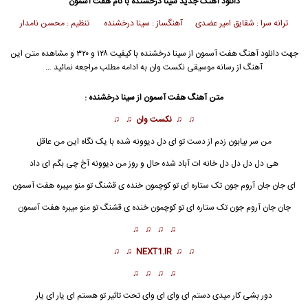
دانلود آهنگ جدید
سینا درخشنده
با نام هفت آسمون
ترانه سرا : شقایق امیر عضدی آهنگساز : سینا درخشنده تنظیم : محسن نامدار
جهت دانلود آهنگ هفت آسمون از
سینا درخشنده
با کیفیت ۱۲۸ و ۳۲۰ و مشاهده متن این
آهنگ از رسانه موسیقی نکست وان به ادامه مطلب مراجعه نمائید …
متن آهنگ هفت آسمون از
سینا درخشنده
:
♫ ♫
نکست وان
♫ ♫
من سر بیابون زدم از دست تو ای دل دیوونه شده با یک نگاه این من عاقل
هی دل دل دل دل خانه ات آباد شده حال و روز من دیوونه آخ چی بگم ای داد
ای جان جان آروم جون تک ستاره ای تو کوچمون خنده ی قشنگ تو منو میبره هفت آسمون
جان جان آروم جون تک ستاره ای تو کوچمون خنده ی قشنگ تو منو میبره
هفت آسمون
♫ ♫ ♫ ♫
♫ ♫
NEXT1.IR
♫ ♫
♫ ♫ ♫ ♫
دور بشی کار میدی دستم ای وای ای وای تحت تاثیر تو هستم ای یار ای یار