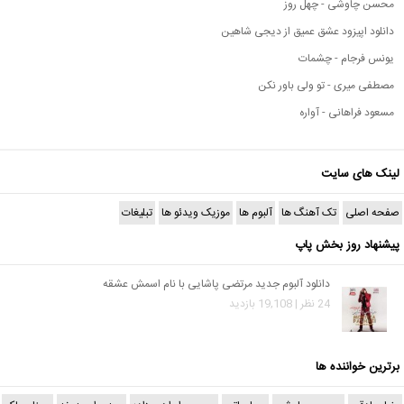
محسن چاوشی - چهل روز
دانلود اپیزود عشق عمیق از دیجی شاهین
یونس فرجام - چشمات
مصطفی میری - تو ولی باور نکن
مسعود فراهانی - آواره
لینک های سایت
صفحه اصلی
تک آهنگ ها
آلبوم ها
موزیک ویدئو ها
تبلیغات
پیشنهاد روز بخش پاپ
دانلود آلبوم جدید مرتضی پاشایی با نام اسمش عشقه
24 نظر | 19,108 بازدید
برترین خواننده ها