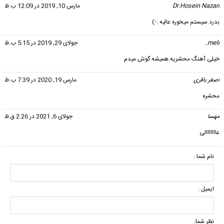
Dr.Hosein Nazari
گفت:
مارس 10, 2019 در 12:09 ب.ظ
بدرد سیستم میخوره عالیه :-)
meli..
گفت:
جولای 29, 2019 در 5:15 ب.ظ
خیلی آهنگ محشریه.همیشه گوش میدم
اصغر باقری
گفت:
مارس 19, 2020 در 7:39 ب.ظ
محشره
مهسا
گفت:
جولای 6, 2021 در 2:26 ق.ظ
عااااااالی
نام شما :
ایمیل :
نظر شما: