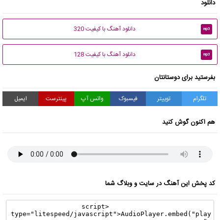
دانلود
دانلود آهنگ با کیفیت 320
mp3
دانلود آهنگ با کیفیت 128
mp3
بفرستید برای دوستانتان
تلگرام
توییتر
فیسبوک
واتس آپ
پینترست
ایمیل
هم اکنون گوش کنید
کد پخش این آهنگ در سایت و وبلاگ شما