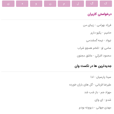
ک
گ
ل
م
ن
و
ه
ی
درخواستی کاربران
فرزاد بهرامی - زیبای من
حامیم - یکیو دارم
نیواد - نیمه گمشدمی
سامی لو - تلخم همچو شراب
محمود التركي - عاشق مجنون
جدیدترین ها در نکست وان
سینا پارسیان - ادا
علیرضا قربانی - گل های باران خورده
مهراد جم - باز شب شد
شدو - ای وای
مهدی جهانی - دیوونه بودم