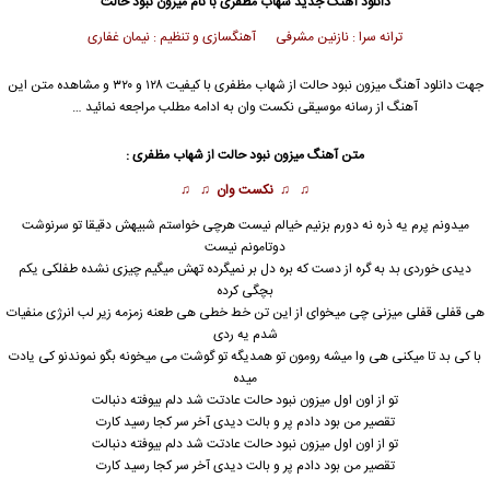
دانلود آهنگ جدید
شهاب مظفری
با نام میزون نبود حالت
ترانه سرا : نازنین مشرفی آهنگسازی و تنظیم : نیمان غفاری
جهت دانلود آهنگ میزون نبود حالت از
شهاب مظفری
با کیفیت ۱۲۸ و ۳۲۰ و مشاهده متن این
آهنگ از رسانه موسیقی نکست وان به ادامه مطلب مراجعه نمائید …
متن آهنگ میزون نبود حالت از
شهاب مظفری
:
♫ ♫
نکست وان
♫ ♫
میدونم پرم یه ذره نه دورم بزنیم خیالم نیست هرچی خواستم شبیهش دقیقا تو سرنوشت
دوتامونم نیست
دیدی خوردی بد به گره از دست که بره دل بر نمیگرده تهش میگیم چیزی نشده طفلکی یکم
بچگی کرده
هی قفلی قفلی میزنی چی میخوای از این تن خط خطی هی طعنه زمزمه زیر لب انرژی منفیات
شدم یه ردی
با کی بد تا میکنی هی وا میشه رومون تو همدیگه تو گوشت می میخونه بگو نموندنو کی یادت
میده
تو از اون اول میزون نبود حالت عادتت شد دلم بیوفته دنبالت
تقصیر من بود دادم پر و بالت دیدی آخر سر کجا رسید کارت
تو از اون اول
میزون نبود حالت
عادتت شد دلم بیوفته دنبالت
تقصیر من بود دادم پر و بالت دیدی آخر سر کجا رسید کارت