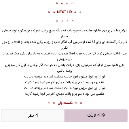
♫ ♫ ♫ ♫
♫ ♫
NEXT1.IR
♫ ♫
♫ ♫ ♫ ♫
درگیره با دل پر من خاطره هات مث خوره بامه نه دیگه هیچ راهی نمونده برنمیگرده اون حسای
سابق
کار از کار گذشته ای وای گذشته از سرمون آب انگار شب و روزام یکی شده بعد تو افتادم رو دور
تکرار
هی شاکی میشی تو با کی حالت خوبه اصلا میدونی یادم نیست یه بار بیای بگی مث قدیما با
من میزونی
هی طفره میری از اینکه نمیتونی پای حرفات باشی به خیالت فکر میکنی با این کارا میتونی
برنده باشی
تو از اون اول
میزون نبود حالت
عادتت شد دلم بیوفته دنبالت
تقصیر من بود دادم پر و بالت دیدی آخر سر کجا رسید کارت
تو از اون اول میزون نبود حالت عادتت شد دلم بیوفته دنبالت
تقصیر من بود دادم پر و بالت دیدی آخر سر کجا رسید کارت
♫ ♫
نکست وان
♫ ♫
419 لایک
4 نظر