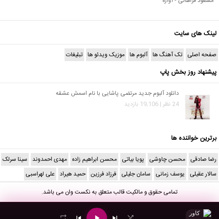
مسعود فراهانی - آواره
لینک های سایت
صفحه اصلی
تک آهنگ ها
آلبوم ها
موزیک ویدئو ها
تبلیغات
پیشنهاد روز بخش پاپ
دانلود آلبوم جدید مرتضی پاشایی با نام اسمش عشقه
24 نظر | 19,106 بازدید
برترین خواننده ها
رضا صادقی
محسن چاوشی
پویا بیاتی
محسن ابراهیم زاده
مهدی احمدوند
سینا سرلک
سالار عقیلی
یوسف زمانی
سامان جلیلی
فرزاد فرزین
حمید هیراد
علی لهراسبی
تمامی حقوق و مالکیت قالب متعلق به
نکست وان
می باشد.