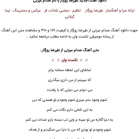
دانلود آهنگ جدید
علیرضا روزگار
با نام صدام میزنی
ترانه سرا و آهنگساز : علیرضا روزگار تنظیم : مجتبی شاداب فر میکس و مسترینگ : نیما
گیلانی
جهت دانلود آهنگ صدام میزنی از
علیرضا روزگار
با کیفیت ۱۲۸ و ۳۲۰ و مشاهده متن این آهنگ
از رسانه موسیقی نکست وان به ادامه مطلب مراجعه نمائید …
متن آهنگ صدام میزنی از
علیرضا روزگار
:
♫ ♫
نکست وان
♫ ♫
تماشای این لحظه سخته برام
که میبینم از من داری میگذری
می دونم می دونی که با رفتنت
تموم وجود منم میبری تموم وجودم تو هستی که من
به این تلخی دارم نگات می کنم
یه دنیا گلایه س تو سینه م ولی لب بسته بازم صدات می کنم
تموم وجودم تو بودی که من با دنیا می جنگیدم و از هدف