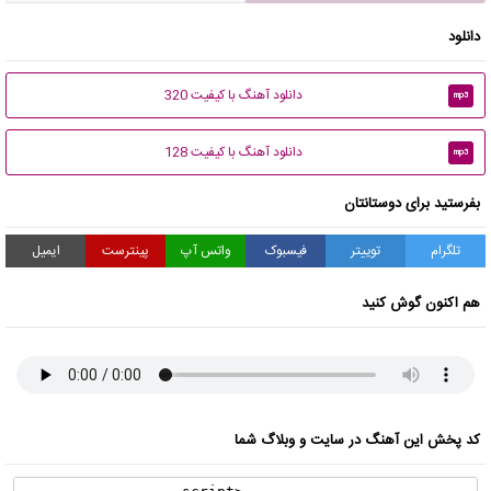
دانلود
دانلود آهنگ با کیفیت 320
mp3
دانلود آهنگ با کیفیت 128
mp3
بفرستید برای دوستانتان
تلگرام
توییتر
فیسبوک
واتس آپ
پینترست
ایمیل
هم اکنون گوش کنید
کد پخش این آهنگ در سایت و وبلاگ شما