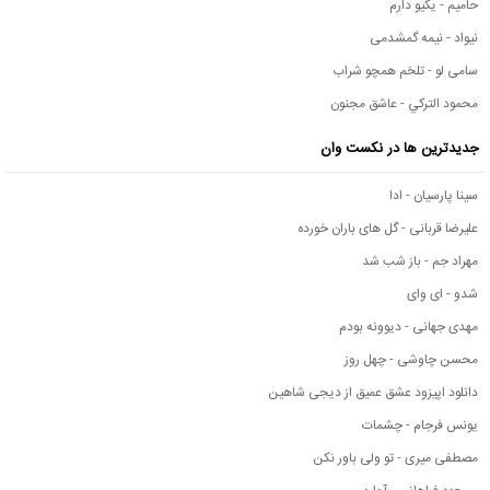
حامیم - یکیو دارم
نیواد - نیمه گمشدمی
سامی لو - تلخم همچو شراب
محمود التركي - عاشق مجنون
جدیدترین ها در نکست وان
سینا پارسیان - ادا
علیرضا قربانی - گل های باران خورده
مهراد جم - باز شب شد
شدو - ای وای
مهدی جهانی - دیوونه بودم
محسن چاوشی - چهل روز
دانلود اپیزود عشق عمیق از دیجی شاهین
یونس فرجام - چشمات
مصطفی میری - تو ولی باور نکن