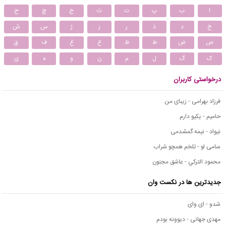
ا
ب
پ
ت
ث
ج
چ
ح
خ
د
ذ
ر
ز
ژ
س
ش
ص
ض
ط
ظ
ع
غ
ف
ق
ک
گ
ل
م
ن
و
ه
ی
درخواستی کاربران
فرزاد بهرامی - زیبای من
حامیم - یکیو دارم
نیواد - نیمه گمشدمی
سامی لو - تلخم همچو شراب
محمود التركي - عاشق مجنون
جدیدترین ها در نکست وان
شدو - ای وای
مهدی جهانی - دیوونه بودم