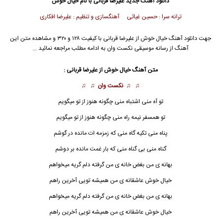
دانلود آهنگ جدید
علیرضا قربانی
با نام خیال خوش
ترانه سرا : حسین غیاثی آهنگسازی و تنظیم : علیرضا افکاری
جهت دانلود آهنگ خیال خوش از
علیرضا قربانی
با کیفیت ۱۲۸ و ۳۲۰ و مشاهده متن این
آهنگ از رسانه موسیقی نکست وان به ادامه مطلب مراجعه نمائید …
متن آهنگ خیال خوش از
علیرضا قربانی
:
♫ ♫
نکست وان
♫ ♫
تو آه منی اشتباه منی چگونه هنوز از تو میگویم
تو همسفر نیمه راه منی چگونه هنوز از تو میگویم
پناه منی تکیه گاه منی که زمزمه ات مانده در گوشم
گناه منی بی گناه منی که بار غمت مانده بر دوشم
بهانه ی من بغض خانه ی من گرفته دلم گریه میخواهم
خیال خوش
عاشقانه ی من همیشه تویی آخرین راهم
بهانه ی من بغض خانه ی من گرفته دلم گریه میخواهم
خیال خوش عاشقانه ی من همیشه تویی آخرین راهم