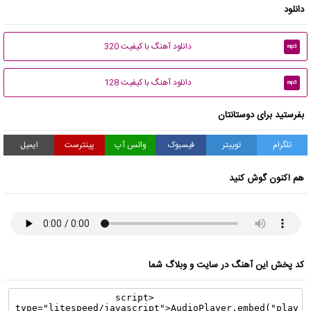
دانلود
دانلود آهنگ با کیفیت 320
mp3
دانلود آهنگ با کیفیت 128
mp3
بفرستید برای دوستانتان
تلگرام
توییتر
فیسبوک
واتس آپ
پینترست
ایمیل
هم اکنون گوش کنید
کد پخش این آهنگ در سایت و وبلاگ شما