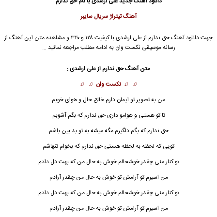
دانلود آهنگ جدید
علی ارشدی
با نام حق ندارم
آهنگ تیتراژ سریال سایبر
جهت دانلود آهنگ حق ندارم از
علی ارشدی
با کیفیت ۱۲۸ و ۳۲۰ و مشاهده متن این آهنگ از
رسانه موسیقی نکست وان به ادامه مطلب مراجعه نمائید …
متن آهنگ حق ندارم از
علی ارشدی
:
♫ ♫
نکست وان
♫ ♫
من به تصویر تو ایمان دارم خالق حال و هوای خوبم
تا تو هستی و هوامو داری حق ندارم که بگم آشوبم
حق
ندارم که بگم دلگیرم مگه میشه به تو بد بین باشم
تویی که لحظه به لحظه هستی
حق
ندارم که بخوام تنهاشم
تو کنار منی چقدر خوشحالم خوش به حال من که بهت دل دادم
من اسیرم تو آرامش تو خوش به حال من چقدر آزادم
تو کنار منی چقدر خوشحالم خوش به حال من که بهت دل دادم
من اسیرم تو آرامش تو خوش به حال من چقدر آزادم