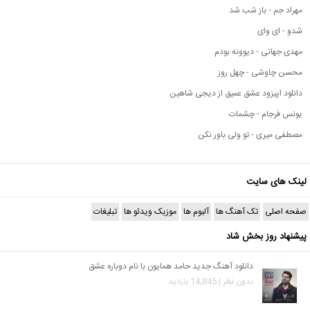
مهراد جم - باز شب شد
شدو - ای وای
مهدی جهانی - دیوونه بودم
محسن چاوشی - چهل روز
دانلود اپیزود عشق عمیق از دیجی شاهین
یونس فرجام - چشمات
مصطفی میری - تو ولی باور نکن
لینک های سایت
صفحه اصلی
تک آهنگ ها
آلبوم ها
موزیک ویدئو ها
تبلیغات
پیشنهاد روز بخش شاد
دانلود آهنگ جدید حامد همایون با نام دوباره عشق
بدون نظر | 14,845 بازدید