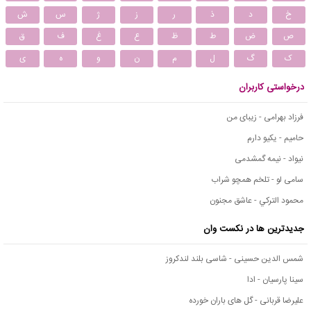
خ
د
ذ
ر
ز
ژ
س
ش
ص
ض
ط
ظ
ع
غ
ف
ق
ک
گ
ل
م
ن
و
ه
ی
درخواستی کاربران
فرزاد بهرامی - زیبای من
حامیم - یکیو دارم
نیواد - نیمه گمشدمی
سامی لو - تلخم همچو شراب
محمود التركي - عاشق مجنون
جدیدترین ها در نکست وان
شمس الدین حسینی - شاسی بلند لندکروز
سینا پارسیان - ادا
علیرضا قربانی - گل های باران خورده