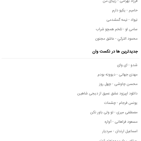
فرزاد بهرامی - زیبای من
حامیم - یکیو دارم
نیواد - نیمه گمشدمی
سامی لو - تلخم همچو شراب
محمود التركي - عاشق مجنون
جدیدترین ها در نکست وان
شدو - ای وای
مهدی جهانی - دیوونه بودم
محسن چاوشی - چهل روز
دانلود اپیزود عشق عمیق از دیجی شاهین
یونس فرجام - چشمات
مصطفی میری - تو ولی باور نکن
مسعود فراهانی - آواره
اسماعیل ارندان - سردیار
مرتضی باب - ممنونم ازت