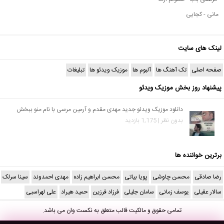
مانی - کجایی
لینک های سایت
صفحه اصلی
تک آهنگ ها
آلبوم ها
موزیک ویدئو ها
تبلیغات
پیشنهاد روز بخش موزیک ویدئو
دانلود موزیک ویدئو جدید مهدی مقدم و آرمین مرسی با نام منو ببخش
بدون نظر | 1,175 بازدید
برترین خواننده ها
رضا صادقی
محسن چاوشی
پویا بیاتی
محسن ابراهیم زاده
مهدی احمدوند
سینا سرلک
سالار عقیلی
یوسف زمانی
سامان جلیلی
فرزاد فرزین
حمید هیراد
علی لهراسبی
تمامی حقوق و مالکیت قالب متعلق به
نکست وان
می باشد.