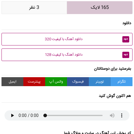
165 لایک
3 نظر
دانلود
دانلود آهنگ با کیفیت 320
mp3
دانلود آهنگ با کیفیت 128
mp3
بفرستید برای دوستانتان
تلگرام
توییتر
فیسبوک
واتس آپ
پینترست
ایمیل
هم اکنون گوش کنید
کد پخش این آهنگ در سایت و وبلاگ شما