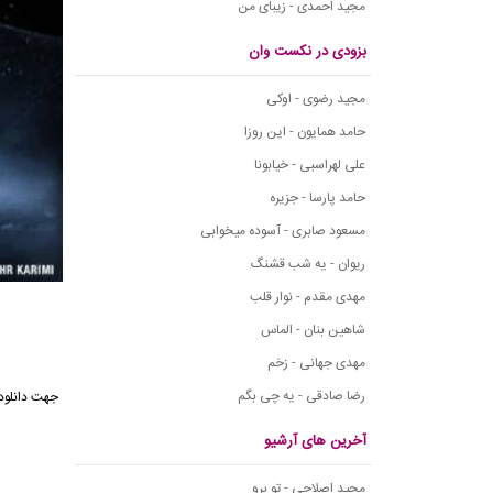
مجید احمدی - زیبای من
بزودی در نکست وان
مجید رضوی - اوکی
حامد همایون - این روزا
علی لهراسبی - خیابونا
حامد پارسا - جزیره
مسعود صابری - آسوده میخوابی
ریوان - یه شب قشنگ
مهدی مقدم - نوار قلب
شاهین بنان - الماس
مهدی جهانی - زخم
رضا صادقی - یه چی بگم
آخرین های آرشیو
مجید اصلاحی - تو برو