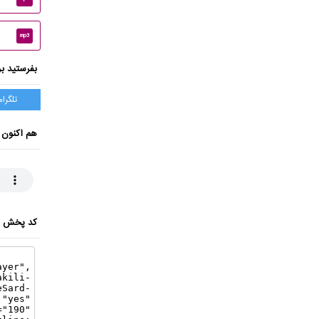
mp3
بفرستید بر
تلگرام
هم اکنون 
کد پخش ای