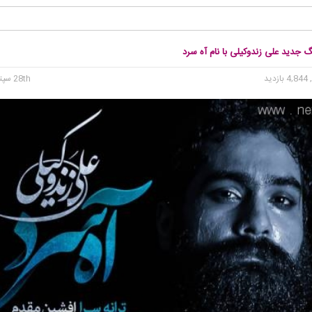
گ جدید علی زندوکیلی با نام آه سرد
4, بازدید
28th سپتامبر 2015