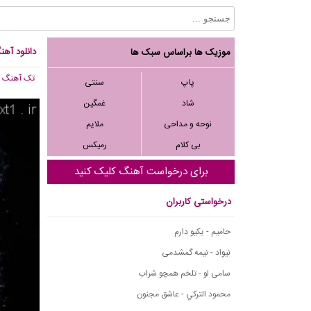
دانلود آهن
موزیک ها براساس سبک ها
تک آهنگ
, 844
پاپ
سنتی
شاد
غمگین
نوحه و مداحی
ملایم
بی کلام
رمیکس
برای درخواست آهنگ کلیک کنید
درخواستی کاربران
حامیم - یکیو دارم
نیواد - نیمه گمشدمی
سامی لو - تلخم همچو شراب
محمود التركي - عاشق مجنون