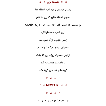
♫ ♫
نکست وان
♫ ♫
زمین خوردم از درد این لحظه ها
همین لحظه های که بی طاغتم
تو نیستی که ببینی این حال من حال دریای طوفانیه
این شب غصه طولانیه
زم
ی
ن خوردم از آه سرد دلم
به جایی رسیدم که تنها شدم
از این حسرت روزهایی که رفت
با دلم درد همسایه شد
گریه با چشم من گریه شد
♫ ♫ ♫ ♫
♫ ♫
NEXT1.IR
♫ ♫
♫ ♫ ♫ ♫
چرا هر غباری و پس می زنم