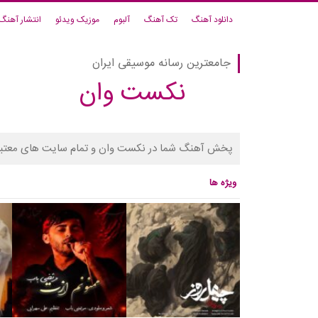
دانلود آهنگ
تک آهنگ
آلبوم
موزیک ویدئو
انتشار آهنگ
جامعترین رسانه موسیقی ایران
نکست وان
پخش آهنگ شما در نکست وان و تمام سایت های معتبر
ویژه ها