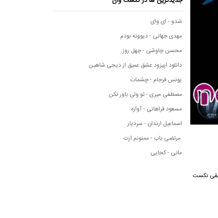
جدیدترین ها در نکست وان
شدو - ای وای
مهدی جهانی - دیوونه بودم
محسن چاوشی - چهل روز
دانلود اپیزود عشق عمیق از دیجی شاهین
یونس فرجام - چشمات
مصطفی میری - تو ولی باور نکن
مسعود فراهانی - آواره
اسماعیل ارندان - سردیار
مرتضی باب - ممنونم ازت
مانی - کجایی
از رسانه موسیقی نکست