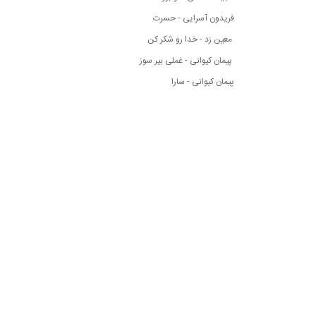
فریدون آسرایی - حسرت
معین زد - خدا رو شکر کن
پیمان کیوانی - غملی بیر سوز
پیمان کیوانی - سارا