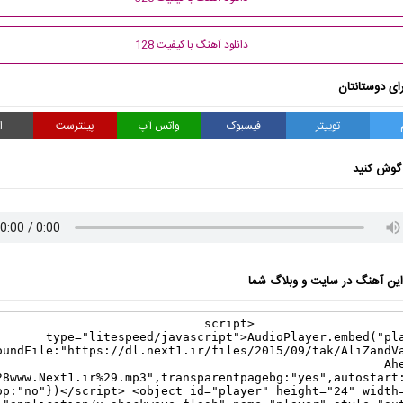
دانلود آهنگ با کیفیت 128
ای دوستانتان
توییتر
فیسبوک
واتس آپ
پینترست
ا
گوش کنید
ن آهنگ در سایت و وبلاگ شما