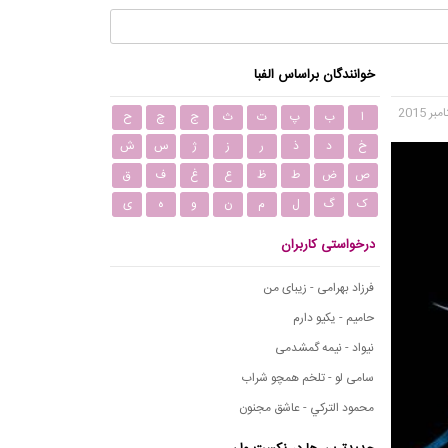
خوانندگان براساس الفبا
ا
ب
پ
ت
ث
ج
چ
ح
خ
د
ذ
ر
ز
ژ
س
ش
ص
ض
ط
ظ
ع
غ
ف
ق
ک
گ
ل
م
ن
و
ه
ی
درخواستی کاربران
فرزاد بهرامی - زیبای من
حامیم - یکیو دارم
نیواد - نیمه گمشدمی
سامی لو - تلخم همچو شراب
محمود التركي - عاشق مجنون