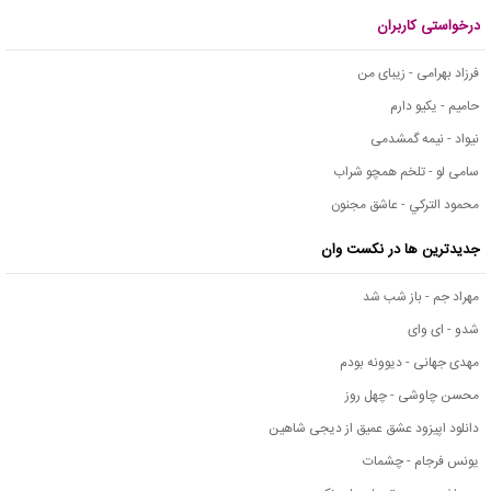
درخواستی کاربران
فرزاد بهرامی - زیبای من
حامیم - یکیو دارم
نیواد - نیمه گمشدمی
سامی لو - تلخم همچو شراب
محمود التركي - عاشق مجنون
جدیدترین ها در نکست وان
مهراد جم - باز شب شد
شدو - ای وای
مهدی جهانی - دیوونه بودم
محسن چاوشی - چهل روز
دانلود اپیزود عشق عمیق از دیجی شاهین
یونس فرجام - چشمات