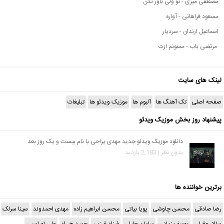
مصطفی میری - تو ولی باور نکن
مسعود فراهانی - آواره
اسماعیل ارندان - سردیار
مرتضی باب - ممنونم ازت
لینک های سایت
صفحه اصلی
تک آهنگ ها
آلبوم ها
موزیک ویدئو ها
تبلیغات
پیشنهاد روز بخش موزیک ویدئو
دانلود موزیک ویدئو جدید مهدی یراحی با نام بیست و یک روز بعد
بدون نظر | 2,183 بازدید
برترین خواننده ها
رضا صادقی
محسن چاوشی
پویا بیاتی
محسن ابراهیم زاده
مهدی احمدوند
سینا سرلک