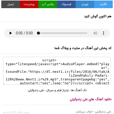
تلگرام
توییتر
فیسبوک
واتس آپ
پینترست
ایمیل
هم اکنون گوش کنید
کد پخش این آهنگ در سایت و وبلاگ شما
تک آهنگ ها
،
تیتراژ فیلم و سریال
،
علی زندوکیلی
دانلود آهنگ های علی زندوکیلی
علی زندوکیلی - خواب پریشان
بدون نظر | 226 بازدید