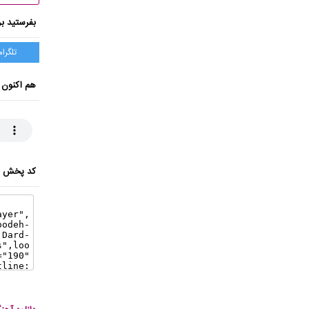
بفرستید بر
تلگرام
هم اکنون 
کد پخش ای