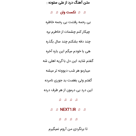
متن آهنگ درد از علی ستوده :
♫ ♫
نکست وان
♫ ♫
بی رحمه رفتنت بی رحمه خاطره
چیکار کنم چشمات از خاطرم بره
چند دفه بشکنم چند سال بگذره
هی با خودم میگم این باره آخره
گفتم شاید این دل با گریه اهلی شه
میبارمو هر شب دیوونه تر میشه
گفتم ولی بغضت بد جوری نامرده
این
درد
بی درمون از هر طرف درده
♫ ♫ ♫ ♫
♫ ♫
NEXT1.IR
♫ ♫
♫ ♫ ♫ ♫
تا برنگردی من آروم نمیگیرم