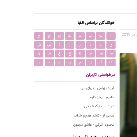
خوانندگان براساس الفبا
ا
ب
پ
ت
ث
ج
چ
ح
خ
د
ذ
ر
ز
ژ
س
ش
ص
ض
ط
ظ
ع
غ
ف
ق
ک
گ
ل
م
ن
و
ه
ی
درخواستی کاربران
فرزاد بهرامی - زیبای من
حامیم - یکیو دارم
نیواد - نیمه گمشدمی
سامی لو - تلخم همچو شراب
محمود التركي - عاشق مجنون