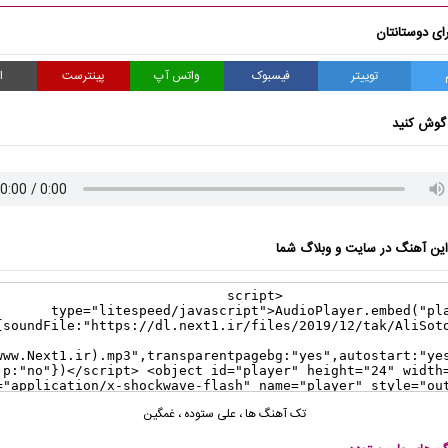
ای دوستانتان
توییتر
فیسبوک
واتس آپ
پینترست
ا
گوش کنید
ن آهنگ در سایت و وبلاگ شما
تک آهنگ ها
،
علی ستوده
،
غمگین