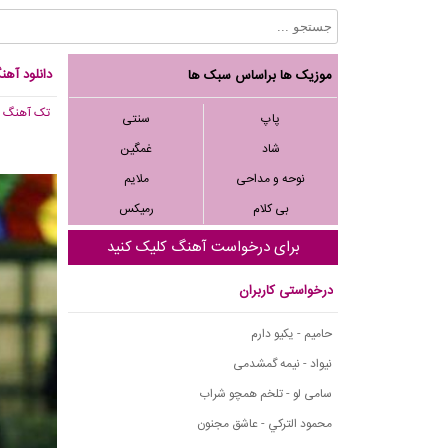
دانلود آهن
موزیک ها براساس سبک ها
تک آهنگ
, 070
پاپ
سنتی
شاد
غمگین
نوحه و مداحی
ملایم
بی کلام
رمیکس
برای درخواست آهنگ کلیک کنید
درخواستی کاربران
حامیم - یکیو دارم
نیواد - نیمه گمشدمی
سامی لو - تلخم همچو شراب
محمود التركي - عاشق مجنون