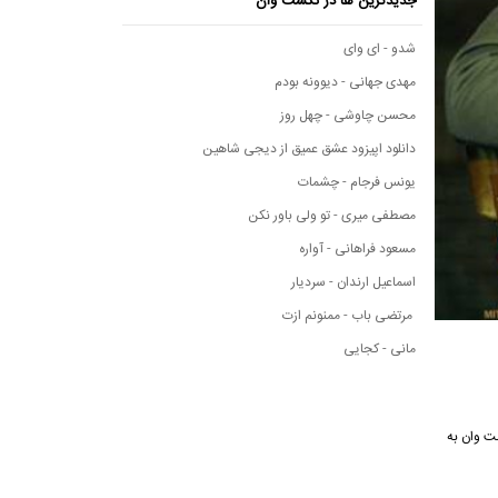
جدیدترین ها در نکست وان
شدو - ای وای
مهدی جهانی - دیوونه بودم
محسن چاوشی - چهل روز
دانلود اپیزود عشق عمیق از دیجی شاهین
یونس فرجام - چشمات
مصطفی میری - تو ولی باور نکن
مسعود فراهانی - آواره
اسماعیل ارندان - سردیار
مرتضی باب - ممنونم ازت
مانی - کجایی
سیقی نکست وان به