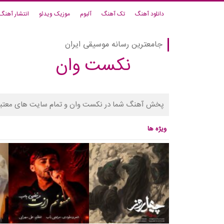
دانلود آهنگ
تک آهنگ
آلبوم
موزیک ویدئو
انتشار آهنگ
جامعترین رسانه موسیقی ایران
نکست وان
پخش آهنگ شما در نکست وان و تمام سایت های معتبر
ویژه ها