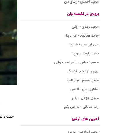
مجید احمدی - زیبای من
بزودی در نکست وان
مجید رضوی - اوکی
حامد همایون - این روزا
علی لهراسبی - خیابونا
حامد پارسا - جزیره
مسعود صابری - آسوده میخوابی
ریوان - یه شب قشنگ
مهدی مقدم - نوار قلب
شاهین بنان - الماس
مهدی جهانی - زخم
ت
رضا صادقی - یه چی بگم
آخرین های آرشیو
مجید اصلاحی - تو برو