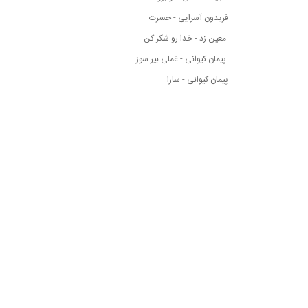
فریدون آسرایی - حسرت
معین زد - خدا رو شکر کن
پیمان کیوانی - غملی بیر سوز
پیمان کیوانی - سارا