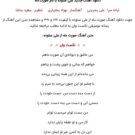
دانلود آهنگ جدید
علی ستوده
با نام صورت ماه
ترانه سرا : علی بحرینی آهنگساز : بهزاد بختیاری تنظیم : سعید ساشا
جهت
دانلود آهنگ
صورت ماه از
علی ستوده
با کیفیت ۱۲۸ و ۳۲۰ و مشاهده متن این آهنگ از
رسانه موسیقی نکست وان
به ادامه مطلب مراجعه نمائید …
متن آهنگ
صورت ماه
از
علی ستوده
:
♫ ♫
نکست وان
♫ ♫
من عاشق و دیوانه‌ی آن صورت ماهم
خواهم که بمانی و شوی پشت و پناهم
من مانده‌ام از این همه زیبایی بی‌‌حد
با چشم تو این جنون بی‌حد به سرم زد
از دست مده دست من مست خودت را
مستی کن و دست من بده دست ِ خودت را
من مست توام سرمست توام
کار من و تو نقطه پایان ندارد
این دل به کسی غیر تو ایمان ندارد