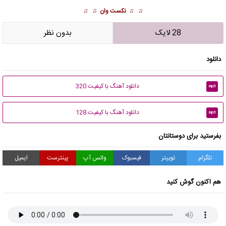
♫ ♫
نکست وان
♫ ♫
28 لایک
بدون نظر
دانلود
دانلود آهنگ با کیفیت 320
mp3
دانلود آهنگ با کیفیت 128
mp3
بفرستید برای دوستانتان
تلگرام
توییتر
فیسبوک
واتس آپ
پینترست
ایمیل
هم اکنون گوش کنید