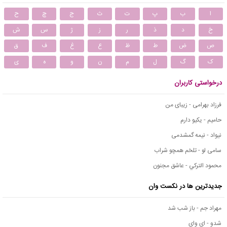
ا
ب
پ
ت
ث
ج
چ
ح
خ
د
ذ
ر
ز
ژ
س
ش
ص
ض
ط
ظ
ع
غ
ف
ق
ک
گ
ل
م
ن
و
ه
ی
درخواستی کاربران
فرزاد بهرامی - زیبای من
حامیم - یکیو دارم
نیواد - نیمه گمشدمی
سامی لو - تلخم همچو شراب
محمود التركي - عاشق مجنون
جدیدترین ها در نکست وان
مهراد جم - باز شب شد
شدو - ای وای