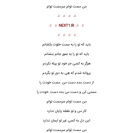
من مست توام سرمست توام
♫ ♫ ♫ ♫
♫ ♫
NEXT1.IR
♫ ♫
♫ ♫ ♫ ♫
باید که تو را به سمت خلوت بکشانم
باید که تو را به عمق جانم بنشانم
هرگز به کسی جز خود تو پیله نکردم
پروانه شدم که هِی به دور تو بگردم
از دست مده دست من مست خودت را
مستی کن و دست من بده دست ِ خودت را
من مست توام سرمست توام
کار من و تو نقطه پایان ندارد
این دل به کسی غیر تو ایمان ندارد
من مست توام سرمست توام