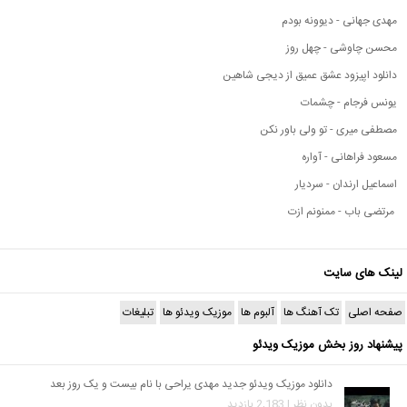
مهدی جهانی - دیوونه بودم
محسن چاوشی - چهل روز
دانلود اپیزود عشق عمیق از دیجی شاهین
یونس فرجام - چشمات
مصطفی میری - تو ولی باور نکن
مسعود فراهانی - آواره
اسماعیل ارندان - سردیار
مرتضی باب - ممنونم ازت
لینک های سایت
صفحه اصلی
تک آهنگ ها
آلبوم ها
موزیک ویدئو ها
تبلیغات
پیشنهاد روز بخش موزیک ویدئو
دانلود موزیک ویدئو جدید مهدی یراحی با نام بیست و یک روز بعد
بدون نظر | 2,183 بازدید